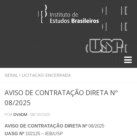
Sobre
GERAL
/
LICITACAO-ENCERRADA
Contato
AVISO DE CONTRATAÇÃO DIRETA Nº
A História do IEB
08/2025
Institucional
POR
DVADM
· 08/10/2025
60 Anos
Paralelos 22
AVISO DE CONTRATAÇÃO DIRETA Nº
08/2025
UASG Nº
102125 – IEB/USP
Pesquisa