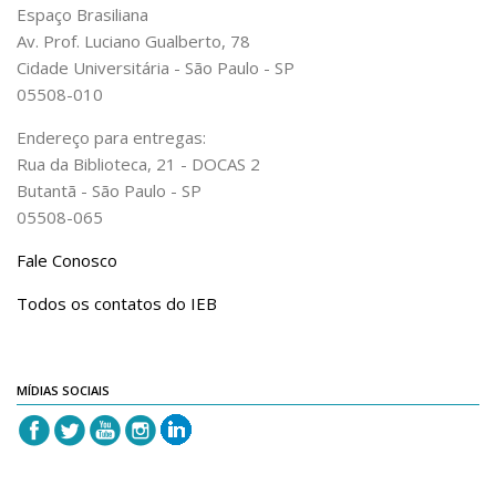
Espaço Brasiliana
Acadêmico
Av. Prof. Luciano Gualberto, 78
Graduação
Cidade Universitária - São Paulo - SP
05508-010
Pós-Graduação
Acervo
Endereço para entregas:
Rua da Biblioteca, 21 - DOCAS 2
Publicações
Butantã - São Paulo - SP
Almanack Braziliense
05508-065
Cadernos do IEB
Fale Conosco
Catálogos
Todos os contatos do IEB
Estudos Brasileiros
Guia do IEB
MÍDIAS SOCIAIS
Informe IEB
Livros publicados
MarioScriptor