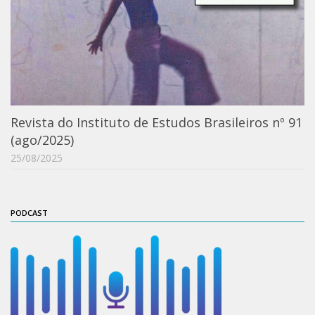
Catálogo on-line
Exposições Passadas
Aquisição de Acervo
Educativo
Exposições
Revista do Instituto de Estudos Brasileiros nº 91
Guia do IEB
(ago/2025)
Reprodução
25/08/2025
Extroversão
Projeto Brasil-África
PODCAST
Projeto Brasil Ciência
Dicionários
Bluteau
Medicina