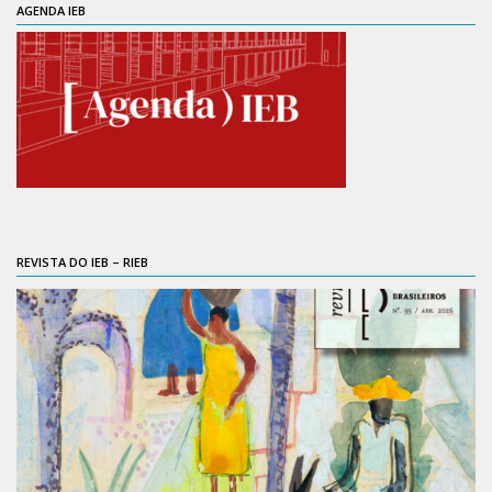
AGENDA IEB
Contratos
PCA
Divisão Administrativa Financeira
Sobre
Divisão de Apoio e Divulgação
Transparência
Acervo
REVISTA DO IEB – RIEB
Arquivo
Sobre
Catálogo on-line
Consulta/Normas
Ações e Parcerias
Eventos