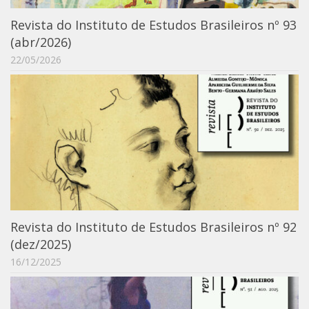
6º CIEAMP
Revista do Instituto de Estudos Brasileiros nº 93
Exposições
(abr/2026)
Manuel Correia de Andrade – o divulgador
22/05/2026
científico
Movimentos Estudantis
Biblioteca
Sobre
Biblioteca Digital
Dedalus
Mecila
Revista do Instituto de Estudos Brasileiros nº 92
Red BAALC
(dez/2025)
Tutoriais
16/12/2025
Coleção de Artes Visuais
Sobre