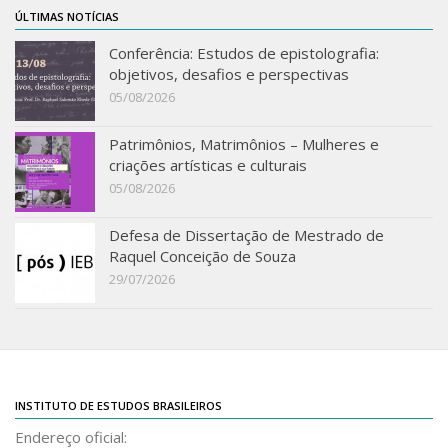
ÚLTIMAS NOTÍCIAS
IEBinário
Conferência: Estudos de epistolografia:
IEB Minecraft
objetivos, desafios e perspectivas
Hackathon e Edit-a-thon
05/08/2026
Xilogoritmo
Patrimônios, Matrimônios – Mulheres e
Slam de Corda
criações artísticas e culturais
05/08/2026
Wikimedia e Wikidata
LABIEB
Defesa de Dissertação de Mestrado de
Raquel Conceição de Souza
Sobre o LABIEB
29/07/2026
Convenios
Eventos
Núcleos de Atividades
Notícias
INSTITUTO DE ESTUDOS BRASILEIROS
Últimas notícias
Endereço oficial: