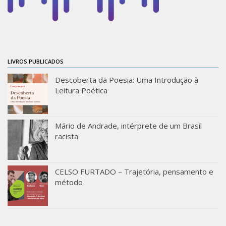
Moraes Silva
Portais
Educação em Fronteiras
Portal de Literatura de Cordel
LIVROS PUBLICADOS
Plataforma Modernismo
Descoberta da Poesia: Uma Introdução à
Ver – Anita Malfatti
Leitura Poética
Novos Projetos
Manuel Correia de Andrade
Mário de Andrade, intérprete de um Brasil
racista
Graduação
Sobre a Graduação
CELSO FURTADO – Trajetória, pensamento e
Disciplinas
método
1° semestre
2° semestre
Aluno Especial