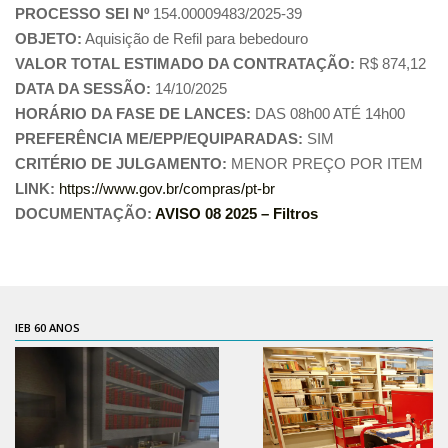
PROCESSO SEI Nº
154.00009483/2025-39
Pós-Doutorado
OBJETO:
Aquisição de Refil para bebedouro
Pesquisador Colaborador
VALOR TOTAL ESTIMADO DA CONTRATAÇÃO:
R$ 874,12
DATA DA SESSÃO:
14/10/2025
Iniciação Científica
HORÁRIO DA FASE DE LANCES:
DAS 08h00 ATÉ 14h00
Pré-Iniciação Científica
PREFERÊNCIA ME/EPP/EQUIPARADAS:
SIM
GIP
CRITÉRIO DE JULGAMENTO:
MENOR PREÇO POR ITEM
LINK:
https://www.gov.br/compras/pt-br
Pró-Reitoria de Pesquisa e Inovação
DOCUMENTAÇÃO:
AVISO 08 2025 – Filtros
LABIEB
Extensão
Cursos
Criação de Curso
IEB 60 ANOS
Isenção
Comissões
CAAF