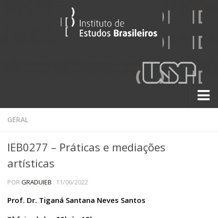
Sobre
GERAL
Contato
IEB0277 – Práticas e mediações
A História do IEB
artísticas
Institucional
POR
GRADUIEB
· 11/06/2022
60 Anos
Paralelos 22
Prof. Dr. Tiganá Santana Neves Santos
Pesquisa