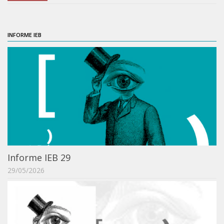
Orientadores
Credenciamento / Recredenciamento de Orientador
INFORME IEB
Credenciamento / Recredenciamento de Disciplina
Notícias da Pós
Aluno Especial
Dissertações Defendidas
Disciplinas de Pós-Graduação
1° semestre
2° semestre
Informe IEB 29
Informações aos Alunos
29/05/2026
Docentes
IEB Virtual
Podcast