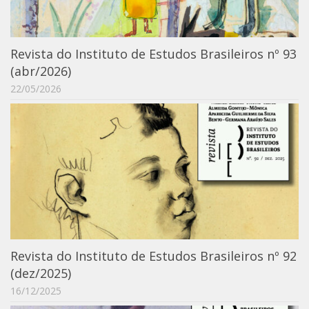
Catálogo on-line
Exposições Passadas
Revista do Instituto de Estudos Brasileiros nº 93
Aquisição de Acervo
(abr/2026)
Educativo
22/05/2026
Exposições
Guia do IEB
Reprodução
Extroversão
Projeto Brasil-África
Projeto Brasil Ciência
Dicionários
Revista do Instituto de Estudos Brasileiros nº 92
Bluteau
(dez/2025)
16/12/2025
Medicina