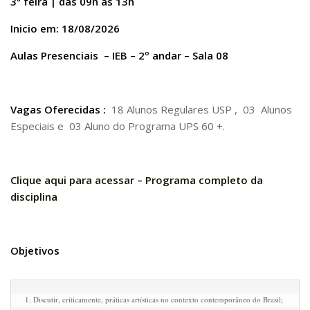
3ª feira | das 09h às 13h
Pós-Doutorado
Inicio em: 18/08/2026
Pesquisador Colaborador
Aulas Presenciais – IEB – 2º andar – Sala 08
Iniciação Científica
Pré-Iniciação Científica
Vagas Oferecidas :
18 Alunos Regulares USP , 03 Alunos
GIP
Especiais e 03 Aluno do Programa UPS 60 +.
Pró-Reitoria de Pesquisa e Inovação
LABIEB
Clique aqui para acessar – Programa completo da
Extensão
disciplina
Cursos
Criação de Curso
Isenção
Objetivos
Comissões
CAAF
1. Discutir, criticamente, práticas artísticas no contexto contemporâneo do Brasil; 