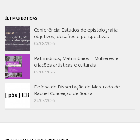
Acadêmico
Graduação
ÚLTIMAS NOTÍCIAS
Pós-Graduação
Conferência: Estudos de epistolografia:
objetivos, desafios e perspectivas
Acervo
05/08/2026
Publicações
Patrimônios, Matrimônios – Mulheres e
Almanack Braziliense
criações artísticas e culturais
Cadernos do IEB
05/08/2026
Catálogos
Defesa de Dissertação de Mestrado de
Estudos Brasileiros
Raquel Conceição de Souza
29/07/2026
Guia do IEB
Informe IEB
Livros publicados
MarioScriptor
INSTITUTO DE ESTUDOS BRASILEIROS