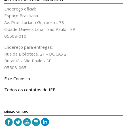
Revista do IEB
Endereço oficial:
English
Espaço Brasiliana
Collection
Av. Prof. Luciano Gualberto, 78
Cidade Universitária - São Paulo - SP
History
05508-010
IEB Archive
Endereço para entregas:
IEB Library
Rua da Biblioteca, 21 - DOCAS 2
IEB Visual Arts Collection
Butantã - São Paulo - SP
05508-065
Journal [RIEB]
CRINT
Fale Conosco
Graduate Program
Todos os contatos do IEB
Post-doc / Researchers
Contact US
MÍDIAS SOCIAIS