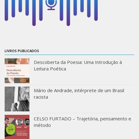
ProgramaUSP 60+
Pós-Graduação
Sobre a Pós
Ingresso – Processo Seletivo
LIVROS PUBLICADOS
Formulários – Requerimentos
Regulamentos
Descoberta da Poesia: Uma Introdução à
Leitura Poética
PAE
Matrícula
Mário de Andrade, intérprete de um Brasil
Auxílio Financeiro
racista
Exame de Qualificação
Depósito da Dissertação
CELSO FURTADO – Trajetória, pensamento e
Dissertação Corrigida
método
Orientadores / Credenciamentos