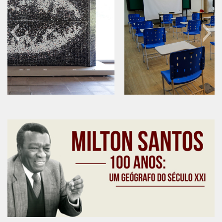
Contratos
PCA
Divisão Administrativa Financeira
Sobre
Divisão de Apoio e Divulgação
Transparência
60 anos do IEB
Acervo
Arquivo
Sobre
Catálogo on-line
Consulta/Normas
Ações e Parcerias
Eventos