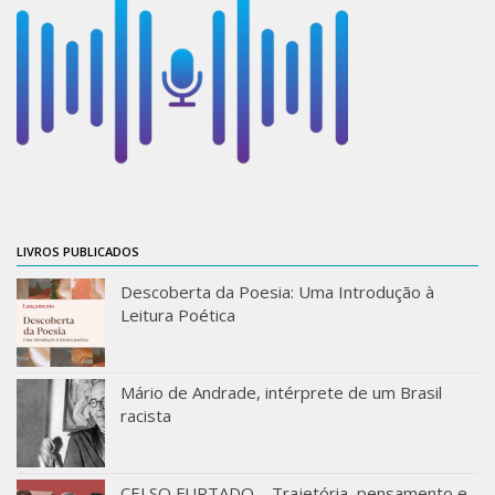
Moraes Silva
Portais
Educação em Fronteiras
Portal de Literatura de Cordel
Plataforma Modernismo
Ver – Anita Malfatti
Novos Projetos
LIVROS PUBLICADOS
Manuel Correia de Andrade
Descoberta da Poesia: Uma Introdução à
Graduação
Leitura Poética
Sobre a Graduação
Disciplinas
Mário de Andrade, intérprete de um Brasil
racista
1° semestre
2° semestre
Aluno Especial
CELSO FURTADO – Trajetória, pensamento e