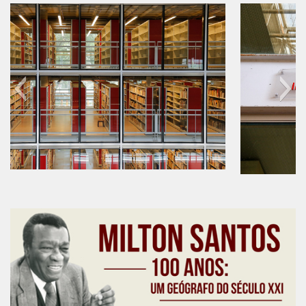
CaC
CD
CDH
CEQUALI
CPg
CRInt
CSA
Acadêmico
60 anos do IEB
Serviço de Apoio ao Ensino
Concurso Docente
Representação Discente
Licitações e Contratos
Abertas
Encerradas