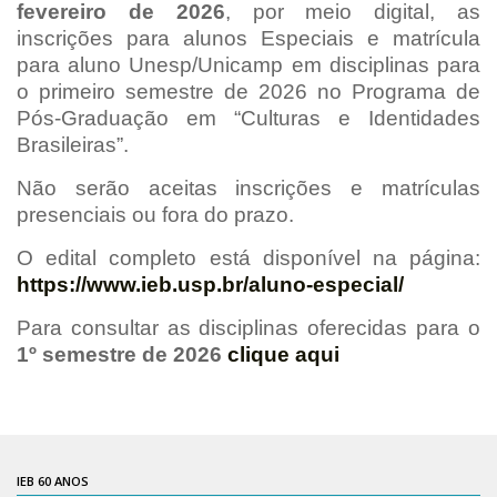
fevereiro de 2026
, por meio digital, as
Pós-Doutorado
inscrições para alunos Especiais e matrícula
para aluno Unesp/Unicamp em disciplinas para
Pesquisador Colaborador
o primeiro semestre de 2026 no Programa de
Iniciação Científica
Pós-Graduação em “Culturas e Identidades
Pré-Iniciação Científica
Brasileiras”.
GIP
Não serão aceitas inscrições e matrículas
presenciais ou fora do prazo.
Pró-Reitoria de Pesquisa e Inovação
LABIEB
O edital completo está disponível na página:
https://www.ieb.usp.br/aluno-especial/
Extensão
Cursos
Para consultar as disciplinas oferecidas para o
1º semestre de 2026
clique aqui
Criação de Curso
Isenção
Comissões
CAAF
IEB 60 ANOS