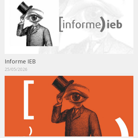
Orientadores
Credenciamento / Recredenciamento de Orientador
Credenciamento / Recredenciamento de Disciplina
Notícias da Pós
Aluno Especial
Informe IEB
Dissertações Defendidas
25/05/2026
Disciplinas de Pós-Graduação
1° semestre
2° semestre
Informações aos Alunos
Docentes
IEB Virtual
Podcast