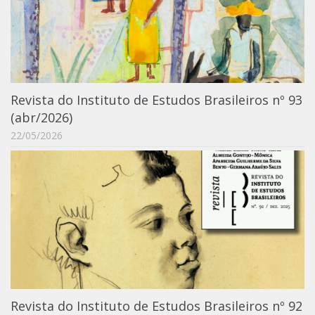
6º CIEAMP
Exposições
Manuel Correia de Andrade – o divulgador
científico
Movimentos Estudantis
Revista do Instituto de Estudos Brasileiros nº 93
(abr/2026)
Biblioteca
22/05/2026
Sobre
Biblioteca Digital
Dedalus
Mecila
Red BAALC
Tutoriais
Coleção de Artes Visuais
Revista do Instituto de Estudos Brasileiros nº 92
Sobre