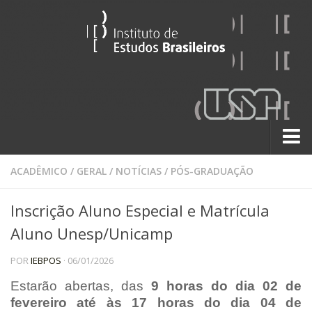
Sobre
ACADÊMICO
/
GERAL
/
NOTÍCIAS
/
PÓS-GRADUAÇÃO
Contato
Inscrição Aluno Especial e Matrícula
A História do IEB
Aluno Unesp/Unicamp
Institucional
POR
IEBPOS
· 06/01/2026
60 Anos
Estarão abertas, das
Paralelos 22
9 horas do dia 02 de
fevereiro até às 17 horas do dia 04 de
Pesquisa