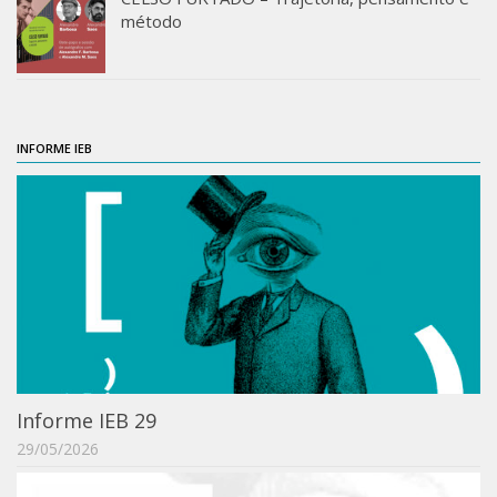
método
ProgramaUSP 60+
Pós-Graduação
Sobre a Pós
Ingresso – Processo Seletivo
INFORME IEB
Formulários – Requerimentos
Regulamentos
PAE
Matrícula
Auxílio Financeiro
Exame de Qualificação
Depósito da Dissertação
Informe IEB 29
Dissertação Corrigida
29/05/2026
Orientadores / Credenciamentos