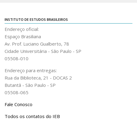
Acadêmico
Graduação
INSTITUTO DE ESTUDOS BRASILEIROS
Pós-Graduação
Endereço oficial:
Espaço Brasiliana
Acervo
Av. Prof. Luciano Gualberto, 78
Publicações
Cidade Universitária - São Paulo - SP
05508-010
Almanack Braziliense
Cadernos do IEB
Endereço para entregas:
Rua da Biblioteca, 21 - DOCAS 2
Catálogos
Butantã - São Paulo - SP
Estudos Brasileiros
05508-065
Guia do IEB
Fale Conosco
Informe IEB
Todos os contatos do IEB
Livros publicados
MarioScriptor