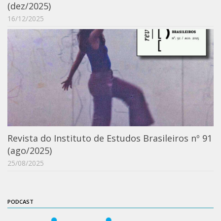
(dez/2025)
Catálogo on-line
16/12/2025
Exposições Passadas
Aquisição de Acervo
Educativo
Exposições
Guia do IEB
Reprodução
Extroversão
Revista do Instituto de Estudos Brasileiros nº 91
Projeto Brasil-África
(ago/2025)
Projeto Brasil Ciência
25/08/2025
Dicionários
Bluteau
PODCAST
Medicina