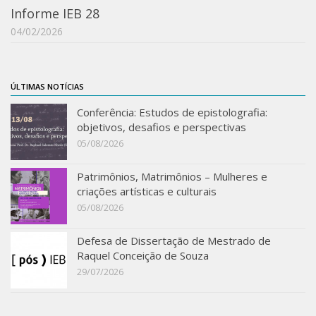
Informe IEB 28
IEBinário
04/02/2026
IEB Minecraft
Hackathon e Edit-a-thon
ÚLTIMAS NOTÍCIAS
Xilogoritmo
Conferência: Estudos de epistolografia:
Slam de Corda
objetivos, desafios e perspectivas
Wikimedia e Wikidata
05/08/2026
LABIEB
Patrimônios, Matrimônios – Mulheres e
Sobre o LABIEB
criações artísticas e culturais
05/08/2026
Convenios
Eventos
Defesa de Dissertação de Mestrado de
Raquel Conceição de Souza
Núcleos de Atividades
29/07/2026
Notícias
Últimas notícias