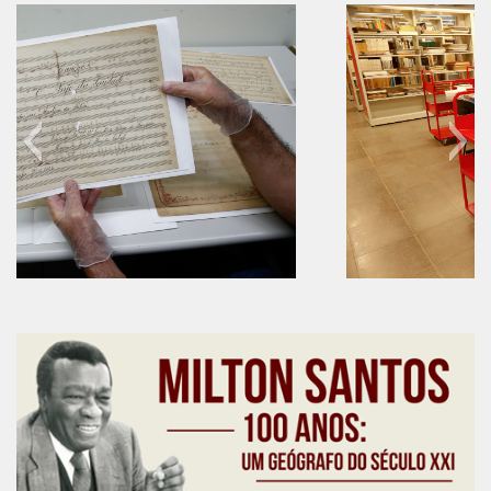
Moraes Silva
Portais
Educação em Fronteiras
Portal de Literatura de Cordel
Plataforma Modernismo
Ver – Anita Malfatti
Novos Projetos
Manuel Correia de Andrade
60 anos do IEB
Graduação
Sobre a Graduação
Disciplinas
1° semestre
2° semestre
Aluno Especial