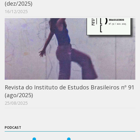
(dez/2025)
IEBinário
16/12/2025
IEB Minecraft
Hackathon e Edit-a-thon
Xilogoritmo
Slam de Corda
Wikimedia e Wikidata
LABIEB
Sobre o LABIEB
Revista do Instituto de Estudos Brasileiros nº 91
Convenios
(ago/2025)
25/08/2025
Eventos
Núcleos de Atividades
Notícias
PODCAST
Últimas notícias