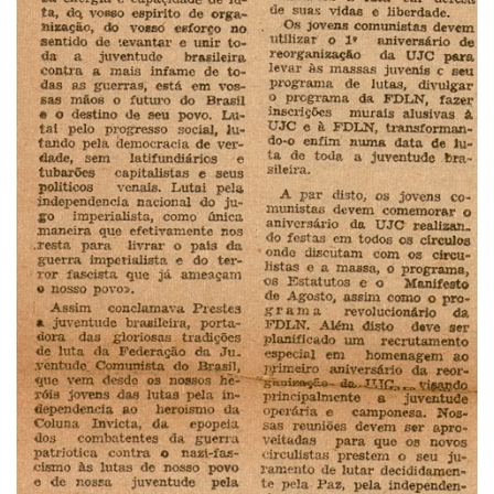
CaC
CD
CDH
CEQUALI
CPg
CRInt
CSA
Acadêmico
Serviço de Apoio ao Ensino
Concurso Docente
Representação Discente
Licitações e Contratos
Abertas
Encerradas