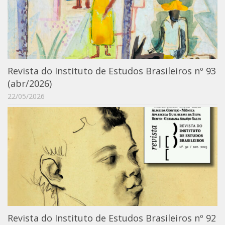
Orientadores
Credenciamento / Recredenciamento de Orientador
Credenciamento / Recredenciamento de Disciplina
Notícias da Pós
Revista do Instituto de Estudos Brasileiros nº 93
(abr/2026)
Aluno Especial
22/05/2026
Dissertações Defendidas
Disciplinas de Pós-Graduação
1° semestre
2° semestre
Informações aos Alunos
Docentes
IEB Virtual
Revista do Instituto de Estudos Brasileiros nº 92
Podcast