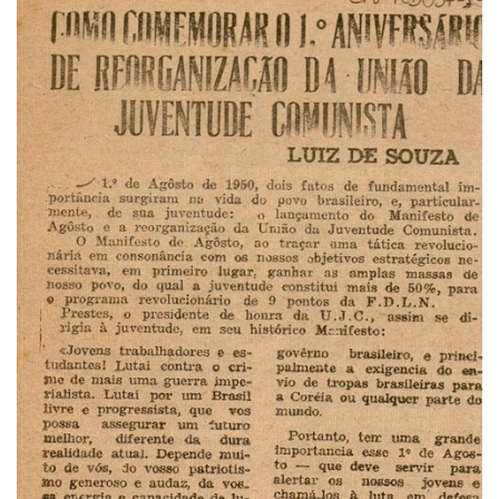
Pós-Doutorado
Pesquisador Colaborador
Iniciação Científica
Pré-Iniciação Científica
GIP
Pró-Reitoria de Pesquisa e Inovação
LABIEB
Extensão
Cursos
Criação de Curso
Isenção
Comissões
CAAF