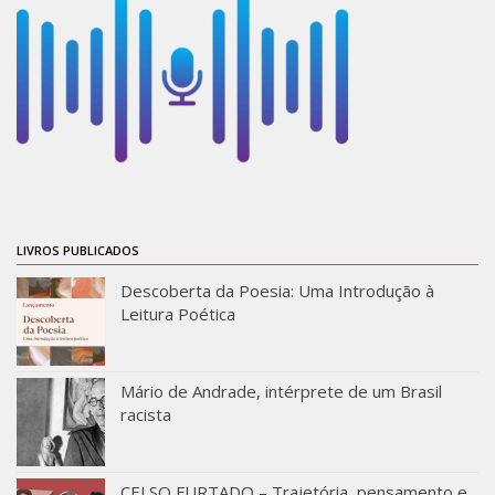
Acadêmico
Graduação
Pós-Graduação
Acervo
Publicações
Almanack Braziliense
Cadernos do IEB
LIVROS PUBLICADOS
Catálogos
Descoberta da Poesia: Uma Introdução à
Leitura Poética
Estudos Brasileiros
Guia do IEB
Mário de Andrade, intérprete de um Brasil
Informe IEB
racista
Livros publicados
MarioScriptor
CELSO FURTADO – Trajetória, pensamento e