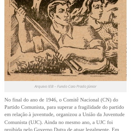
6º CIEAMP
Exposições
Manuel Correia de Andrade – o divulgador
científico
Movimentos Estudantis
Biblioteca
Sobre
Biblioteca Digital
Dedalus
Arquivo IEB – Fundo Caio Prado Júnior
Mecila
Red BAALC
No final do ano de 1946, o Comitê Nacional (CN) do
Partido Comunista, para superar a fragilidade do partido
Tutoriais
em relação
à
juventude, organizou a União da Juventude
Coleção de Artes Visuais
Comunista (UJC). Ainda no mesmo ano, a UJC foi
Sobre
proibida pelo Governo Dutra de atuar legalmente. Em