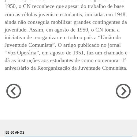
1950, o CN reconhece que
apesar do trabalho de base
Catálogo on-line
com as células juvenis e estudantis, iniciadas em 1948,
Exposições Passadas
ainda não conseguia mobilizar grandes contingentes da
Aquisição de Acervo
juventude. Assim, em agosto de 1950, o CN toma a
Educativo
iniciativa de reorganizar em todo o país a “União da
Juventude Comunista”. O artigo publicado no jornal
Exposições
“Voz Operária”, em agosto de 1951, faz um chamado e
Guia do IEB
dá as instruções aos estudantes de como comemorar 1º
Reprodução
aniversário da Reorganização da Juventude Comunista.
Extroversão
Projeto Brasil-África
Projeto Brasil Ciência
Dicionários
Bluteau
Medicina
IEB 60 ANOS