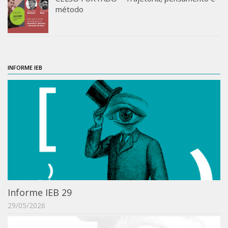
Revista do IEB
método
English
Collection
History
INFORME IEB
IEB Archive
IEB Library
IEB Visual Arts Collection
Journal [RIEB]
CRINT
Graduate Program
Post-doc / Researchers
Contact US
Informe IEB 29
29/05/2026