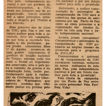
Contratos
PCA
Divisão Administrativa Financeira
Sobre
Divisão de Apoio e Divulgação
Transparência
Acervo
Arquivo
Sobre
Catálogo on-line
Consulta/Normas
Ações e Parcerias
Eventos