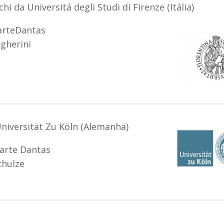
 da Universitá degli Studi di Firenze (Itália)
uarteDantas
gherini
Universität Zu Köln (Alemanha)
uarte Dantas
chulze