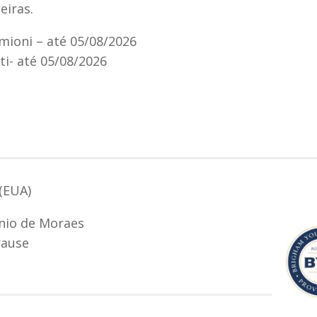
eiras.
imioni – até 05/08/2026
ti- até 05/08/2026
(EUA)
60 anos d
onio de Moraes
rause