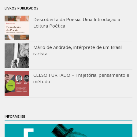
IEBinário
LIVROS PUBLICADOS
IEB Minecraft
Descoberta da Poesia: Uma Introdução à
Leitura Poética
Hackathon e Edit-a-thon
Xilogoritmo
Mário de Andrade, intérprete de um Brasil
Slam de Corda
racista
Wikimedia e Wikidata
LABIEB
CELSO FURTADO – Trajetória, pensamento e
Sobre o LABIEB
método
Convenios
Eventos
Núcleos de Atividades
INFORME IEB
Notícias
Últimas notícias