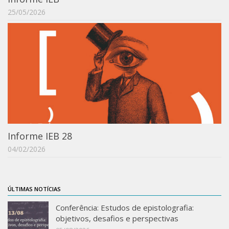
Revista do IEB
25/05/2026
English
Collection
History
IEB Archive
IEB Library
IEB Visual Arts Collection
Journal [RIEB]
Informe IEB 28
CRINT
04/02/2026
Graduate Program
Post-doc / Researchers
ÚLTIMAS NOTÍCIAS
Contact US
Conferência: Estudos de epistolografia:
objetivos, desafios e perspectivas