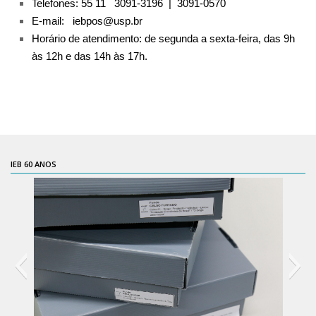
Telefones: 55 11 3091-3196 | 3091-0570
6º CIEAMP
E-mail: iebpos@usp.br
Exposições
Horário de atendimento: d
e segunda a sexta-feira, das 9h
às 12h e das 14h às 17h.
Manuel Correia de Andrade – o divulgador
científico
Movimentos Estudantis
Biblioteca
Sobre
IEB 60 ANOS
Biblioteca Digital
Dedalus
Mecila
Red BAALC
Tutoriais
Coleção de Artes Visuais
Sobre