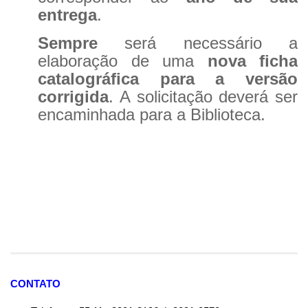
entrega
.
Contratos
Sempre
será necessário a
PCA
elaboração de uma
nova ficha
Divisão Administrativa Financeira
catalográfica para a versão
Sobre
corrigida
. A solicitação deverá ser
Divisão de Apoio e Divulgação
encaminhada para a Biblioteca.
Transparência
Acervo
Arquivo
Sobre
Catálogo on-line
Consulta/Normas
Ações e Parcerias
CONTATO
Eventos