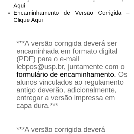
Aqui
Pós-Doutorado
Encaminhamento de Versão Corrigida –
Pesquisador Colaborador
Clique Aqui
Iniciação Científica
Pré-Iniciação Científica
***A versão corrigida deverá ser
GIP
encaminhada em formato digital
(PDF) para o e-mail
Pró-Reitoria de Pesquisa e Inovação
iebpos@usp.br, juntamente com o
LABIEB
formulário de encaminhamento
.
Os
Extensão
alunos vinculados ao regulamento
Cursos
antigo deverão, adicionalmente,
entregar a versão impressa em
Criação de Curso
capa dura.***
Isenção
Comissões
CAAF
***A versão corrigida deverá