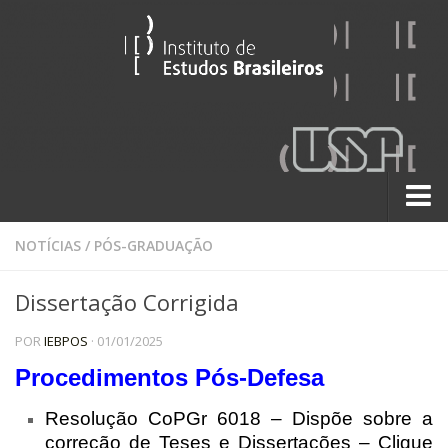
Sobre
NOTÍCIAS
/
PÓS-GRADUAÇÃO
Contato
Dissertação Corrigida
A História do IEB
POR
IEBPOS
· 01/01/2025
Institucional
Procedimentos Pós-Defesa
60 Anos
Paralelos 22
Resolução CoPGr 6018 – Dispõe sobre a
correção de Teses e Dissertações – Clique
Pesquisa