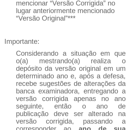
mencionar “Versão Corrigida” no
CaC
lugar anteriormente mencionado
CD
“Versão Original”***
CDH
CEQUALI
Importante:
CPg
CRInt
Considerando a situação em que
o(a) mestrando(a) realiza o
CSA
depósito da versão original em um
Acadêmico
determinado ano e, após a defesa,
Serviço de Apoio ao Ensino
recebe sugestões de alterações da
banca examinadora, entregando a
Concurso Docente
versão corrigida apenas no ano
Representação Discente
seguinte, então o ano de
Licitações e Contratos
publicação deve ser alterado na
Abertas
versão corrigida, passando a
corresponder ao
ano de sua
Encerradas