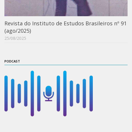
Orientadores
Credenciamento / Recredenciamento de Orientador
Revista do Instituto de Estudos Brasileiros nº 91
(ago/2025)
Credenciamento / Recredenciamento de Disciplina
25/08/2025
Notícias da Pós
Aluno Especial
Dissertações Defendidas
PODCAST
Disciplinas de Pós-Graduação
1° semestre
2° semestre
Informações aos Alunos
Docentes
IEB Virtual
Podcast