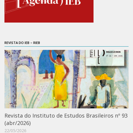
Moraes Silva
Portais
Educação em Fronteiras
Portal de Literatura de Cordel
Plataforma Modernismo
REVISTA DO IEB – RIEB
Ver – Anita Malfatti
Novos Projetos
Manuel Correia de Andrade
Graduação
Sobre a Graduação
Disciplinas
1° semestre
Revista do Instituto de Estudos Brasileiros nº 93
2° semestre
(abr/2026)
22/05/2026
Aluno Especial