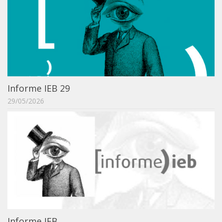
Acadêmico
Graduação
Pós-Graduação
Acervo
Publicações
Informe IEB 29
Almanack Braziliense
29/05/2026
Cadernos do IEB
Catálogos
Estudos Brasileiros
Guia do IEB
Informe IEB
Livros publicados
MarioScriptor
Informe IEB