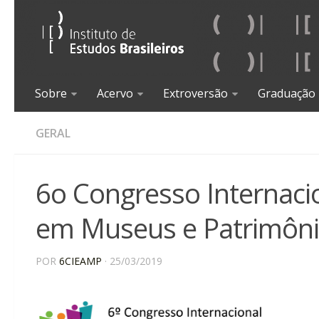
Sobre
Acervo
Extroversão
Graduação
GERAL
6o Congresso Internacio
em Museus e Patrimôn
POR
6CIEAMP
· 25/03/2019