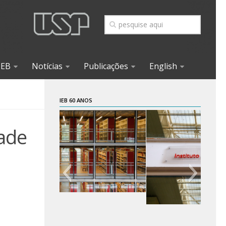
IEB
Notícias
Publicações
English
IEB 60 ANOS
dade