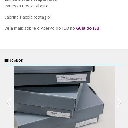
Vanessa Costa Ribeiro
Catálogo on-line
Exposições Passadas
Sabrina Pacola (estágio)
Aquisição de Acervo
Veja mais sobre o Acervo do IEB
no
Guia do IEB
Educativo
Exposições
Guia do IEB
IEB 60 ANOS
Reprodução
Extroversão
Projeto Brasil-África
Projeto Brasil Ciência
Dicionários
Bluteau
Medicina