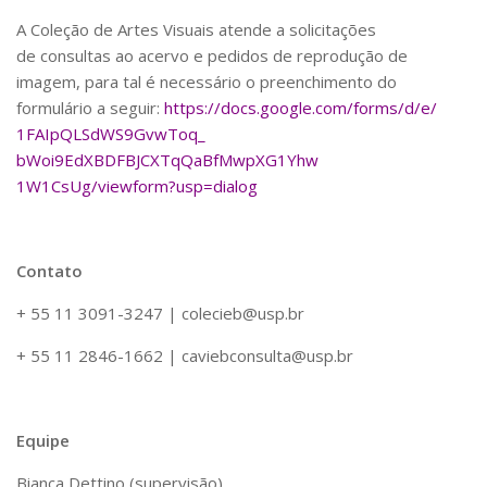
6º CIEAMP
A Coleção de Artes Visuais atende a solicitações
Exposições
de consultas ao acervo e pedidos de reprodução de
imagem, para tal é necessário o preenchimento do
Manuel Correia de Andrade – o divulgador
formulário a seguir:
https://docs.google.
com/forms/d/e/
científico
1FAIpQLSdWS9GvwToq_
Movimentos Estudantis
bWoi9EdXBDFBJCXTqQaBfMwpXG1Yhw
Biblioteca
1W1CsUg/viewform?usp=dialog
Sobre
Biblioteca Digital
Contato
Dedalus
+ 55 11 3091-3247 |
colecieb@usp.br
Mecila
+ 55 11 2846-1662 | caviebconsulta@usp.br
Red BAALC
Tutoriais
Coleção de Artes Visuais
Equipe
Sobre
Bianca Dettino (supervisão)