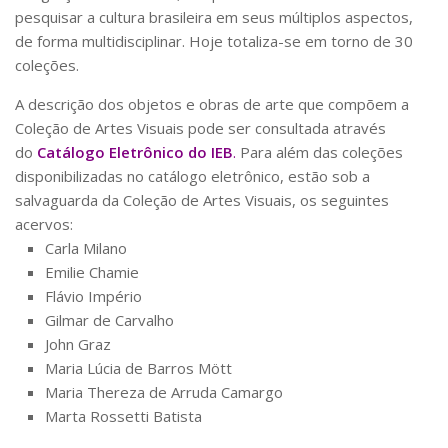
CaC
pesquisar a cultura brasileira em seus múltiplos aspectos,
de forma multidisciplinar. Hoje totaliza-se em torno de 30
CD
coleções.
CDH
A descrição dos objetos e obras de arte que compõem a
CEQUALI
Coleção de Artes Visuais pode ser consultada através
CPg
do
Catálogo Eletrônico do IEB
.
Para além das coleções
disponibilizadas no catálogo eletrônico, estão sob a
CRInt
salvaguarda da Coleção de Artes Visuais, os seguintes
CSA
acervos:
Acadêmico
Carla Milano
Emilie Chamie
Serviço de Apoio ao Ensino
Flávio Império
Concurso Docente
Gilmar
d
e Carvalho
Representação Discente
John Graz
Maria Lúcia
d
e Barros Mött
Licitações e Contratos
Maria Thereza
d
e Arruda Camarg
o
Abertas
Marta Rossetti Batista
Encerradas