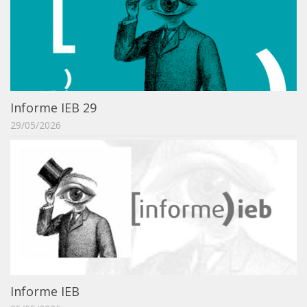
Revista do IEB
English
Collection
History
IEB Archive
Informe IEB 29
IEB Library
29/05/2026
IEB Visual Arts Collection
Journal [RIEB]
CRINT
Graduate Program
Post-doc / Researchers
Contact US
Informe IEB