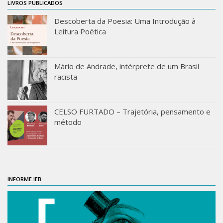
LIVROS PUBLICADOS
Acadêmico
Descoberta da Poesia: Uma Introdução à
Graduação
Leitura Poética
Pós-Graduação
Acervo
Mário de Andrade, intérprete de um Brasil
Publicações
racista
Almanack Braziliense
Cadernos do IEB
CELSO FURTADO – Trajetória, pensamento e
método
Catálogos
Estudos Brasileiros
Guia do IEB
Informe IEB
INFORME IEB
Livros publicados
MarioScriptor