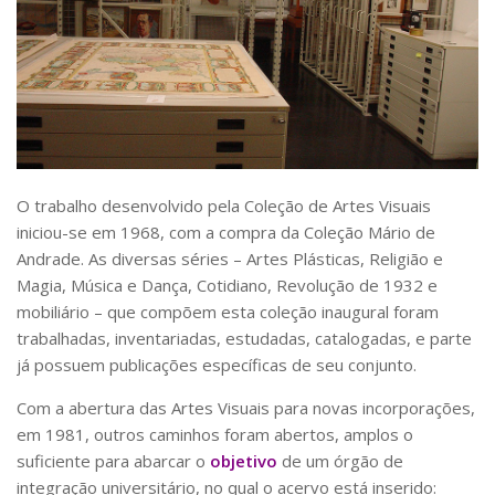
Pós-Doutorado
Pesquisador Colaborador
Iniciação Científica
Pré-Iniciação Científica
GIP
O trabalho desenvolvido pela Coleção de Artes Visuais
Pró-Reitoria de Pesquisa e Inovação
iniciou-se em 1968, com a compra da Coleção Mário de
LABIEB
Andrade. As diversas séries – Artes Plásticas, Religião e
Magia, Música e Dança, Cotidiano, Revolução de 1932 e
Extensão
mobiliário – que compõem esta coleção inaugural foram
Cursos
trabalhadas, inventariadas, estudadas, catalogadas, e parte
Criação de Curso
já possuem publicações específicas de seu conjunto.
Isenção
Com a abertura das Artes Visuais para novas incorporações,
Comissões
em 1981, outros caminhos foram abertos, amplos o
suficiente para abarcar o
objetivo
de um órgão de
CAAF
integração universitário, no qual o acervo está inserido: