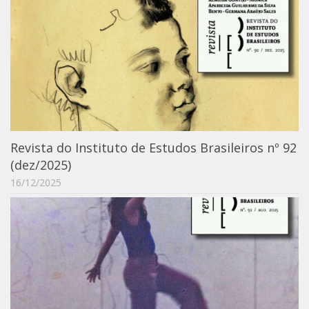
Orientadores
Credenciamento / Recredenciamento de Orientador
Credenciamento / Recredenciamento de Disciplina
Notícias da Pós
Aluno Especial
Dissertações Defendidas
Revista do Instituto de Estudos Brasileiros nº 92
Disciplinas de Pós-Graduação
(dez/2025)
16/12/2025
1° semestre
2° semestre
Informações aos Alunos
Docentes
IEB Virtual
Podcast