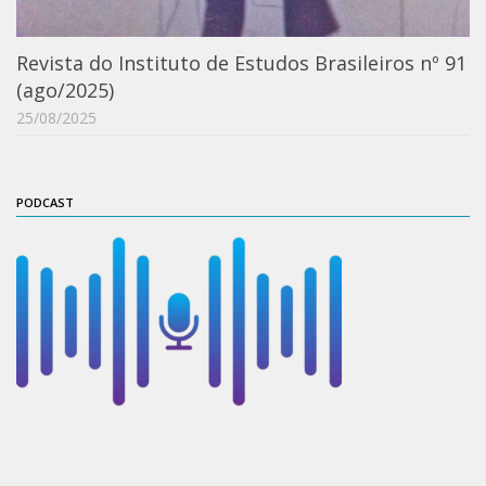
IEBinário
Revista do Instituto de Estudos Brasileiros nº 91
IEB Minecraft
(ago/2025)
Hackathon e Edit-a-thon
25/08/2025
Xilogoritmo
Slam de Corda
PODCAST
Wikimedia e Wikidata
LABIEB
Sobre o LABIEB
Convenios
Eventos
Núcleos de Atividades
Notícias
Últimas notícias