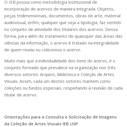
O IEB possui como metodologia institucional de
Contratos
incorporação de acervos de maneira integrada. Objetos,
peças tridimensionais, documentos, obras de arte, material
PCA
audiovisual, enfim, qualquer que seja a tipologia, faz sentido
Divisão Administrativa Financeira
no conjunto de atividade dos titulares dos acervos. Dessa
forma, para além do tratamento de quaisquer das áreas das
Sobre
ciências da informação, o acervo é tratado na integralidade
Divisão de Apoio e Divulgação
de quem reuniu ou colecionou o acervo.
Transparência
Muito mais que a individualidade dos itens do acervo, é o
Acervo
conjunto formado que prevalece na organização nos três
diversos setores: Arquivo, Biblioteca e Coleção de Artes
Arquivo
Visuais. Assim, cada um destes setores mantem como
Sobre
coleções ou fundos especiais, respeitando à reunião de cada
Catálogo on-line
titular de acervo.
Consulta/Normas
Ações e Parcerias
Orientações para a Consulta e Solicitação de Imagens
Eventos
da Coleção de Artes Visuais IEB USP