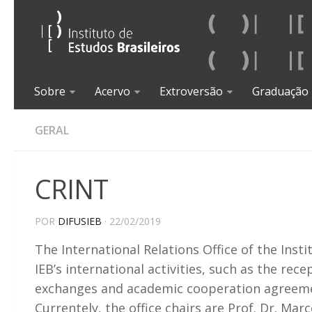
Sobre
Acervo
Extroversão
Graduação
GERAL
CRINT
POR
DIFUSIEB
· 22/02/2019
The International Relations Office of the Insti
IEB’s international activities, such as the re
exchanges and academic cooperation agreemen
Currentely, the office chairs are Prof. Dr. Ma