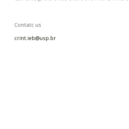
Contatc us
crint.ieb@usp.br