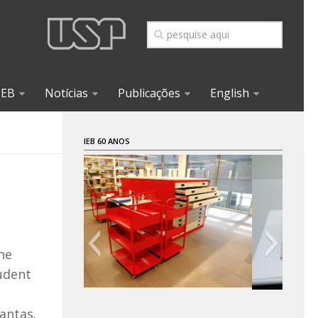
IEB
Notícias
Publicações
English
IEB 60 ANOS
the
tudent
antas.