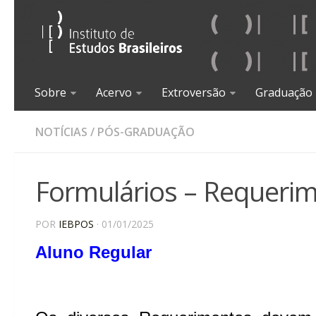
Sobre
Acervo
Extroversão
Graduação
NOTÍCIAS
/
PÓS-GRADUAÇÃO
Formulários – Requeri
POR
IEBPOS
· 01/01/2025
Aluno Regular