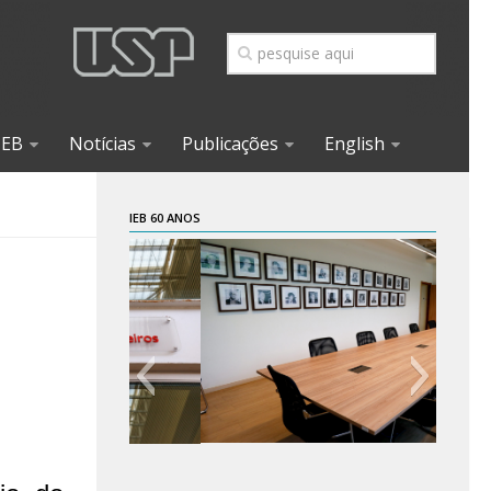
IEB
Notícias
Publicações
English
IEB 60 ANOS