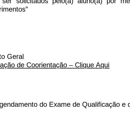
er solicitados pelo(a) aluno(a) por me
rimentos”
to Geral
itação de Coorientação – Clique Aqui
60 anos d
agendamento do Exame de Qualificação e 