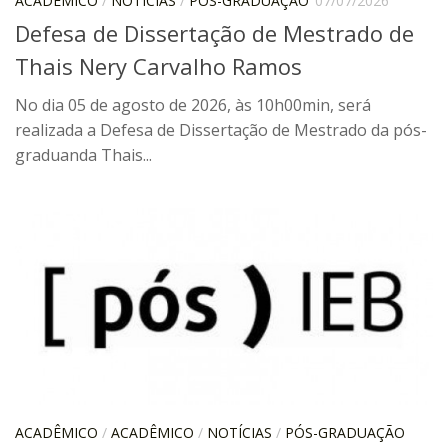
ACADÊMICO
/
NOTÍCIAS
/
PÓS-GRADUAÇÃO
07/07/2026
Defesa de Dissertação de Mestrado de
ProgramaUSP 60+
Thais Nery Carvalho Ramos
Pós-Graduação
Sobre a Pós
No dia 05 de agosto de 2026, às 10h00min, será
realizada a Defesa de Dissertação de Mestrado da pós-
Ingresso – Processo Seletivo
graduanda Thais...
Formulários – Requerimentos
Regulamentos
PAE
Matrícula
Auxílio Financeiro
Exame de Qualificação
Depósito da Dissertação
Dissertação Corrigida
Orientadores / Credenciamentos
ACADÊMICO
/
ACADÊMICO
/
NOTÍCIAS
/
PÓS-GRADUAÇÃO