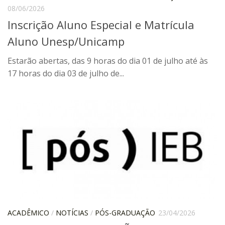
08/06/2026
IEBinário
Inscrição Aluno Especial e Matrícula
IEB Minecraft
Aluno Unesp/Unicamp
Hackathon e Edit-a-thon
Estarão abertas, das 9 horas do dia 01 de julho até às
Xilogoritmo
17 horas do dia 03 de julho de...
Slam de Corda
Wikimedia e Wikidata
LABIEB
Sobre o LABIEB
Convenios
Eventos
Núcleos de Atividades
Notícias
ACADÊMICO
/
NOTÍCIAS
/
PÓS-GRADUAÇÃO
23/04/2026
Últimas notícias