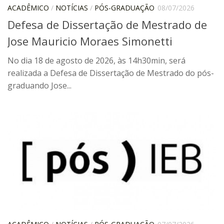
Moraes Silva
ACADÊMICO
/
NOTÍCIAS
/
PÓS-GRADUAÇÃO
08/07/2026
Portais
Defesa de Dissertação de Mestrado de
Educação em Fronteiras
Jose Mauricio Moraes Simonetti
Portal de Literatura de Cordel
No dia 18 de agosto de 2026, às 14h30min, será
Plataforma Modernismo
realizada a Defesa de Dissertação de Mestrado do pós-
graduando Jose...
Ver – Anita Malfatti
Novos Projetos
Manuel Correia de Andrade
Graduação
Sobre a Graduação
Disciplinas
1° semestre
2° semestre
Aluno Especial