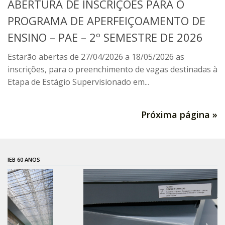
ABERTURA DE INSCRIÇÕES PARA O
Acadêmico
PROGRAMA DE APERFEIÇOAMENTO DE
Graduação
ENSINO – PAE – 2º SEMESTRE DE 2026
Pós-Graduação
Estarão abertas de 27/04/2026 a 18/05/2026 as
Acervo
inscrições, para o preenchimento de vagas destinadas à
Publicações
Etapa de Estágio Supervisionado em...
Almanack Braziliense
Cadernos do IEB
Próxima página »
Catálogos
Estudos Brasileiros
IEB 60 ANOS
Guia do IEB
Informe IEB
Livros publicados
MarioScriptor