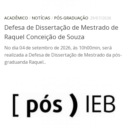
Pós-Doutorado
Pesquisador Colaborador
ACADÊMICO
/
NOTÍCIAS
/
PÓS-GRADUAÇÃO
29/07/2026
Defesa de Dissertação de Mestrado de
Iniciação Científica
Raquel Conceição de Souza
Pré-Iniciação Científica
GIP
No dia 04 de setembro de 2026, às 10h00min, será
realizada a Defesa de Dissertação de Mestrado da pós-
Pró-Reitoria de Pesquisa e Inovação
graduanda Raquel...
LABIEB
Extensão
Cursos
Criação de Curso
Isenção
Comissões
CAAF