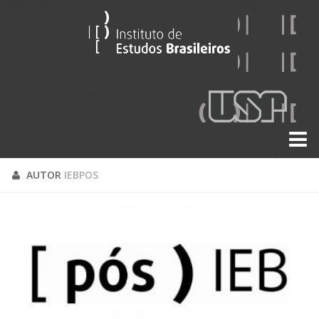
Sobre
AUTOR
IEBPOS
Contato
A História do IEB
Institucional
60 Anos
Paralelos 22
Pesquisa