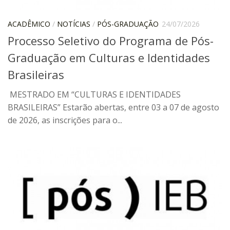
CaC
CD
ACADÊMICO
/
NOTÍCIAS
/
PÓS-GRADUAÇÃO
24/07/2026
Processo Seletivo do Programa de Pós-
CDH
Graduação em Culturas e Identidades
CEQUALI
Brasileiras
CPg
CRInt
MESTRADO EM “CULTURAS E IDENTIDADES
BRASILEIRAS” Estarão abertas, entre 03 a 07 de agosto
CSA
de 2026, as inscrições para o...
Acadêmico
Serviço de Apoio ao Ensino
Concurso Docente
Representação Discente
Licitações e Contratos
Abertas
Encerradas