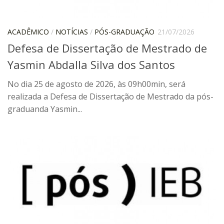
Contratos
PCA
ACADÊMICO
/
NOTÍCIAS
/
PÓS-GRADUAÇÃO
21/07/2026
Defesa de Dissertação de Mestrado de
Divisão Administrativa Financeira
Yasmin Abdalla Silva dos Santos
Sobre
Divisão de Apoio e Divulgação
No dia 25 de agosto de 2026, às 09h00min, será
realizada a Defesa de Dissertação de Mestrado da pós-
Transparência
graduanda Yasmin...
Acervo
Arquivo
Sobre
Catálogo on-line
Consulta/Normas
Ações e Parcerias
Eventos