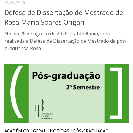
01/07/2026
Orientadores
Defesa de Dissertação de Mestrado de
Credenciamento / Recredenciamento de Orientador
Rosa Maria Soares Ongari
Credenciamento / Recredenciamento de Disciplina
No dia 26 de agosto de 2026, às 14h00min, será
Notícias da Pós
realizada a Defesa de Dissertação de Mestrado da pós-
graduanda Rosa...
Aluno Especial
Dissertações Defendidas
Disciplinas de Pós-Graduação
1° semestre
2° semestre
Informações aos Alunos
Docentes
IEB Virtual
ACADÊMICO
/
GERAL
/
NOTÍCIAS
/
PÓS-GRADUAÇÃO
Podcast