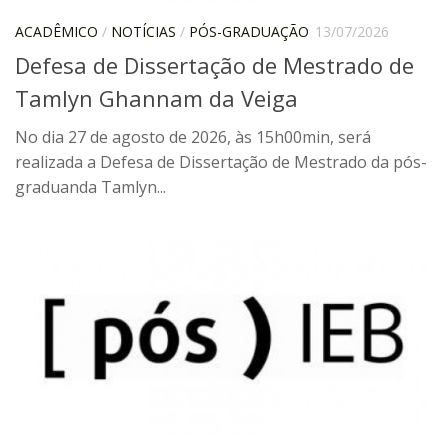
Catálogo on-line
ACADÊMICO
/
NOTÍCIAS
/
PÓS-GRADUAÇÃO
13/07/2026
Exposições Passadas
Defesa de Dissertação de Mestrado de
Aquisição de Acervo
Tamlyn Ghannam da Veiga
Educativo
No dia 27 de agosto de 2026, às 15h00min, será
Exposições
realizada a Defesa de Dissertação de Mestrado da pós-
graduanda Tamlyn...
Guia do IEB
Reprodução
Extroversão
Projeto Brasil-África
Projeto Brasil Ciência
Dicionários
Bluteau
Medicina