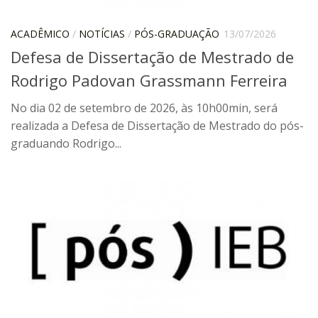
6º CIEAMP
ACADÊMICO
/
NOTÍCIAS
/
PÓS-GRADUAÇÃO
13/07/2026
Exposições
Defesa de Dissertação de Mestrado de
Manuel Correia de Andrade – o divulgador
científico
Rodrigo Padovan Grassmann Ferreira
Movimentos Estudantis
No dia 02 de setembro de 2026, às 10h00min, será
Biblioteca
realizada a Defesa de Dissertação de Mestrado do pós-
graduando Rodrigo...
Sobre
Biblioteca Digital
Dedalus
Mecila
Red BAALC
Tutoriais
Coleção de Artes Visuais
Sobre