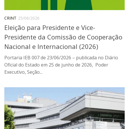
Pós-Doutorado
Pesquisador Colaborador
CRINT
25/06/2026
Eleição para Presidente e Vice-
Iniciação Científica
Presidente da Comissão de Cooperação
Pré-Iniciação Científica
Nacional e Internacional (2026)
GIP
Pró-Reitoria de Pesquisa e Inovação
Portaria IEB 007 de 23/06/2026 – publicada no Diário
Oficial do Estado em 25 de junho de 2026, Poder
LABIEB
Executivo, Seção...
Extensão
Cursos
Criação de Curso
Isenção
Comissões
CAAF