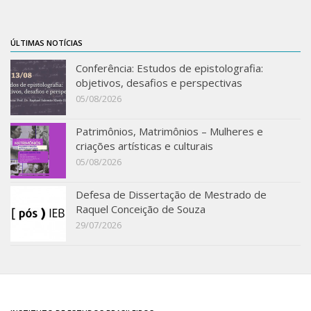
Revista do IEB
English
ÚLTIMAS NOTÍCIAS
Collection
Conferência: Estudos de epistolografia:
History
objetivos, desafios e perspectivas
05/08/2026
IEB Archive
IEB Library
Patrimônios, Matrimônios – Mulheres e
IEB Visual Arts Collection
criações artísticas e culturais
05/08/2026
Journal [RIEB]
CRINT
Defesa de Dissertação de Mestrado de
Raquel Conceição de Souza
Graduate Program
29/07/2026
Post-doc / Researchers
Contact US