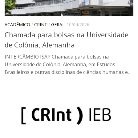
CaC
CD
CDH
ACADÊMICO
/
CRINT
/
GERAL
10/04/2026
Chamada para bolsas na Universidade
CEQUALI
de Colônia, Alemanha
CPg
CRInt
INTERCÂMBIO ISAP Chamada para bolsas na
Universidade de Colônia, Alemanha, em Estudos
CSA
Brasileiros e outras disciplinas de ciências humanas e...
Acadêmico
Serviço de Apoio ao Ensino
Concurso Docente
Representação Discente
Licitações e Contratos
Abertas
Encerradas