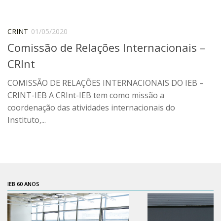
Contratos
PCA
CRINT
01/05/2020
Comissão de Relações Internacionais –
Divisão Administrativa Financeira
CRInt
Sobre
Divisão de Apoio e Divulgação
COMISSÃO DE RELAÇÕES INTERNACIONAIS DO IEB –
CRINT-IEB A CRInt-IEB tem como missão a
Transparência
coordenação das atividades internacionais do
Acervo
Instituto,...
Arquivo
Sobre
Catálogo on-line
Consulta/Normas
IEB 60 ANOS
Ações e Parcerias
Eventos