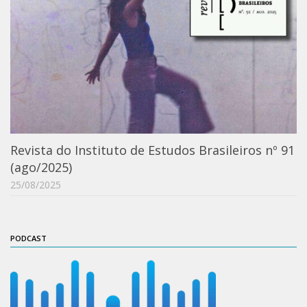
ProgramaUSP 60+
Pós-Graduação
Sobre a Pós
Ingresso – Processo Seletivo
Formulários – Requerimentos
Regulamentos
Revista do Instituto de Estudos Brasileiros nº 91
PAE
(ago/2025)
Matrícula
25/08/2025
Auxílio Financeiro
Exame de Qualificação
PODCAST
Depósito da Dissertação
Dissertação Corrigida
Orientadores / Credenciamentos