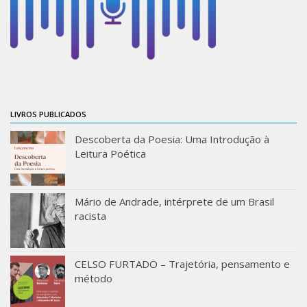
Orientadores
Credenciamento / Recredenciamento de Orientador
Credenciamento / Recredenciamento de Disciplina
Notícias da Pós
Aluno Especial
LIVROS PUBLICADOS
Dissertações Defendidas
Descoberta da Poesia: Uma Introdução à
Leitura Poética
Disciplinas de Pós-Graduação
1° semestre
Mário de Andrade, intérprete de um Brasil
2° semestre
racista
Informações aos Alunos
Docentes
CELSO FURTADO – Trajetória, pensamento e
IEB Virtual
método
Podcast