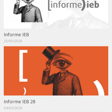
Acadêmico
Graduação
Pós-Graduação
Acervo
Informe IEB
Publicações
25/05/2026
Almanack Braziliense
Cadernos do IEB
Catálogos
Estudos Brasileiros
Guia do IEB
Informe IEB
Livros publicados
Informe IEB 28
MarioScriptor
04/02/2026