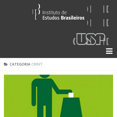
Sobre
CATEGORIA
CRINT
Contato
A História do IEB
Institucional
60 Anos
Paralelos 22
Pesquisa