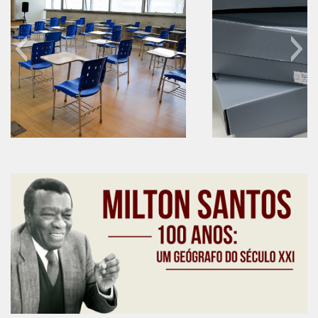
6º CIEAMP
Exposições
Manuel Correia de Andrade – o divulgador
científico
Movimentos Estudantis
Biblioteca
60 anos do IEB
Sobre
Biblioteca Digital
Dedalus
Mecila
Red BAALC
Tutoriais
Coleção de Artes Visuais
Sobre