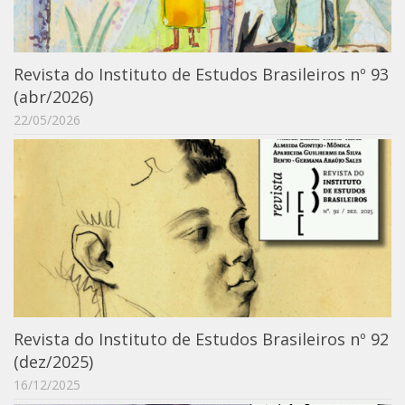
Moraes Silva
Portais
Educação em Fronteiras
Revista do Instituto de Estudos Brasileiros nº 93
(abr/2026)
Portal de Literatura de Cordel
22/05/2026
Plataforma Modernismo
Ver – Anita Malfatti
Novos Projetos
Manuel Correia de Andrade
Graduação
Sobre a Graduação
Disciplinas
Revista do Instituto de Estudos Brasileiros nº 92
1° semestre
(dez/2025)
2° semestre
16/12/2025
Aluno Especial