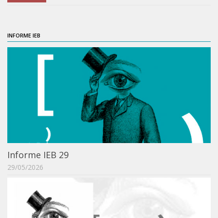
IEBinário
IEB Minecraft
INFORME IEB
Hackathon e Edit-a-thon
Xilogoritmo
Slam de Corda
Wikimedia e Wikidata
LABIEB
Sobre o LABIEB
Convenios
Informe IEB 29
Eventos
29/05/2026
Núcleos de Atividades
Notícias
Últimas notícias