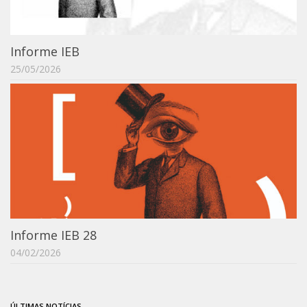
IEBinário
IEB Minecraft
Informe IEB
Hackathon e Edit-a-thon
25/05/2026
Xilogoritmo
Slam de Corda
Wikimedia e Wikidata
LABIEB
Sobre o LABIEB
Convenios
Eventos
Informe IEB 28
Núcleos de Atividades
04/02/2026
Notícias
Últimas notícias
ÚLTIMAS NOTÍCIAS