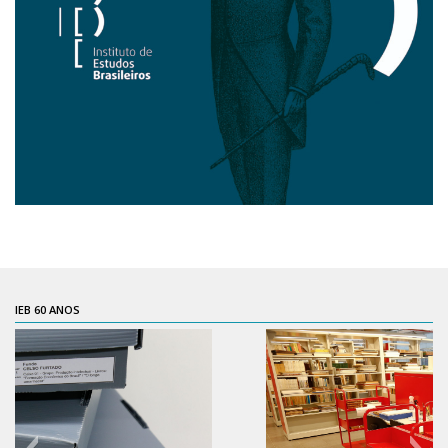
CaC
CD
CDH
CEQUALI
CPg
CRInt
CSA
Acadêmico
Serviço de Apoio ao Ensino
Concurso Docente
IEB 60 ANOS
Representação Discente
Licitações e Contratos
Abertas
Encerradas