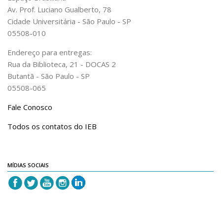
Revista do IEB
Av. Prof. Luciano Gualberto, 78
English
Cidade Universitária - São Paulo - SP
05508-010
Collection
Endereço para entregas:
History
Rua da Biblioteca, 21 - DOCAS 2
IEB Archive
Butantã - São Paulo - SP
IEB Library
05508-065
IEB Visual Arts Collection
Fale Conosco
Journal [RIEB]
Todos os contatos do IEB
CRINT
Graduate Program
MÍDIAS SOCIAIS
Post-doc / Researchers
Contact US