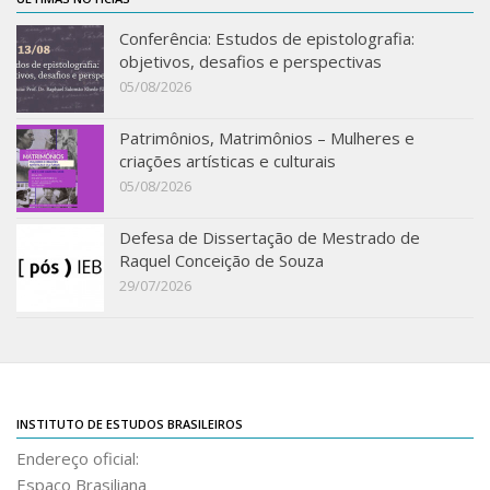
Acadêmico
Conferência: Estudos de epistolografia:
Graduação
objetivos, desafios e perspectivas
05/08/2026
Pós-Graduação
Acervo
Patrimônios, Matrimônios – Mulheres e
criações artísticas e culturais
Publicações
05/08/2026
Almanack Braziliense
Defesa de Dissertação de Mestrado de
Cadernos do IEB
Raquel Conceição de Souza
Catálogos
29/07/2026
Estudos Brasileiros
Guia do IEB
Informe IEB
Livros publicados
INSTITUTO DE ESTUDOS BRASILEIROS
Endereço oficial:
MarioScriptor
Espaço Brasiliana