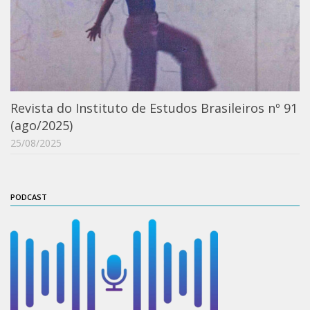
Moraes Silva
Portais
Educação em Fronteiras
Portal de Literatura de Cordel
Plataforma Modernismo
Revista do Instituto de Estudos Brasileiros nº 91
Ver – Anita Malfatti
(ago/2025)
Novos Projetos
25/08/2025
Manuel Correia de Andrade
Graduação
PODCAST
Sobre a Graduação
Disciplinas
1° semestre
2° semestre
Aluno Especial