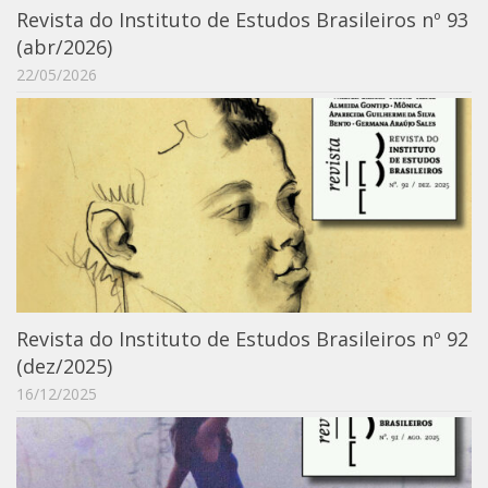
Revista do Instituto de Estudos Brasileiros nº 93
Catálogo on-line
(abr/2026)
Exposições Passadas
22/05/2026
Aquisição de Acervo
Educativo
Exposições
Guia do IEB
Reprodução
Extroversão
Projeto Brasil-África
Revista do Instituto de Estudos Brasileiros nº 92
Projeto Brasil Ciência
(dez/2025)
Dicionários
16/12/2025
Bluteau
Medicina