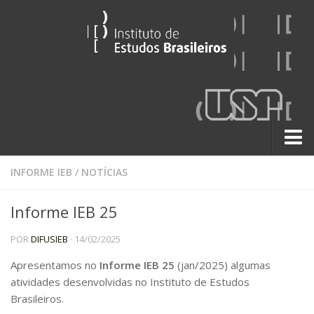
Sobre
INFORME IEB
/
NOTÍCIAS
Contato
Informe IEB 25
A História do IEB
POR
DIFUSIEB
· 14/02/2025
Institucional
60 Anos
Apresentamos no
Informe
IEB
25
(jan/2025) algumas
atividades desenvolvidas no Instituto de Estudos
Paralelos 22
Brasileiros.
Pesquisa