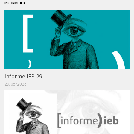
INFORME IEB
Orientadores
Credenciamento / Recredenciamento de Orientador
Credenciamento / Recredenciamento de Disciplina
Notícias da Pós
Aluno Especial
Dissertações Defendidas
Disciplinas de Pós-Graduação
Informe IEB 29
1° semestre
29/05/2026
2° semestre
Informações aos Alunos
Docentes
IEB Virtual
Podcast