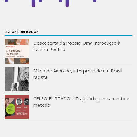
ProgramaUSP 60+
Pós-Graduação
Sobre a Pós
LIVROS PUBLICADOS
Ingresso – Processo Seletivo
Descoberta da Poesia: Uma Introdução à
Leitura Poética
Formulários – Requerimentos
Regulamentos
Mário de Andrade, intérprete de um Brasil
PAE
racista
Matrícula
Auxílio Financeiro
CELSO FURTADO – Trajetória, pensamento e
Exame de Qualificação
método
Depósito da Dissertação
Dissertação Corrigida
Orientadores / Credenciamentos