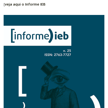
[
veja aqui o Informe IEB
Pós-Doutorado
Pesquisador Colaborador
Iniciação Científica
Pré-Iniciação Científica
GIP
Pró-Reitoria de Pesquisa e Inovação
LABIEB
Extensão
Cursos
Criação de Curso
Isenção
Comissões
CAAF