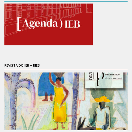
6º CIEAMP
Exposições
Manuel Correia de Andrade – o divulgador
científico
Movimentos Estudantis
Biblioteca
Sobre
REVISTA DO IEB – RIEB
Biblioteca Digital
Dedalus
Mecila
Red BAALC
Tutoriais
Coleção de Artes Visuais
Sobre