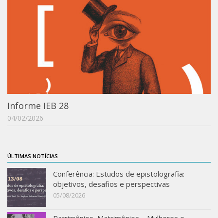
IEBinário
IEB Minecraft
Hackathon e Edit-a-thon
Xilogoritmo
Slam de Corda
Wikimedia e Wikidata
Informe IEB 28
LABIEB
04/02/2026
Sobre o LABIEB
Convenios
ÚLTIMAS NOTÍCIAS
Eventos
Conferência: Estudos de epistolografia:
Núcleos de Atividades
objetivos, desafios e perspectivas
Notícias
05/08/2026
Últimas notícias
Patrimônios, Matrimônios – Mulheres e