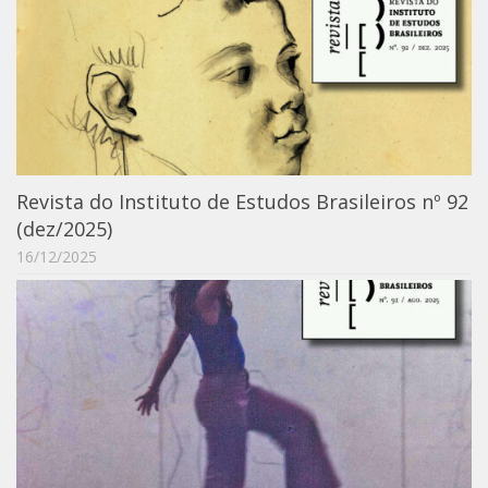
Catálogo on-line
Exposições Passadas
Aquisição de Acervo
Educativo
Exposições
Revista do Instituto de Estudos Brasileiros nº 92
Guia do IEB
(dez/2025)
Reprodução
16/12/2025
Extroversão
Projeto Brasil-África
Projeto Brasil Ciência
Dicionários
Bluteau
Medicina