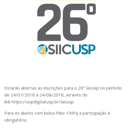
Pós-Doutorado
Pesquisador Colaborador
Iniciação Científica
Pré-Iniciação Científica
GIP
Pró-Reitoria de Pesquisa e Inovação
LABIEB
Extensão
Cursos
Estarão abertas as inscrições para o 26º Siicusp no período
Criação de Curso
de 24/07/2018 a 24/08/2018, através do
link https://uspdigital.usp.br/siicusp.
Isenção
Para os alunos com bolsa Pibic-CNPq a participação é
Comissões
obrigatória.
CAAF