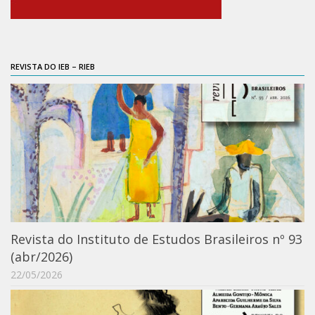
6º CIEAMP
Exposições
Manuel Correia de Andrade – o divulgador
REVISTA DO IEB – RIEB
científico
Movimentos Estudantis
Biblioteca
Sobre
Biblioteca Digital
Dedalus
Mecila
Red BAALC
Revista do Instituto de Estudos Brasileiros nº 93
(abr/2026)
Tutoriais
22/05/2026
Coleção de Artes Visuais
Sobre