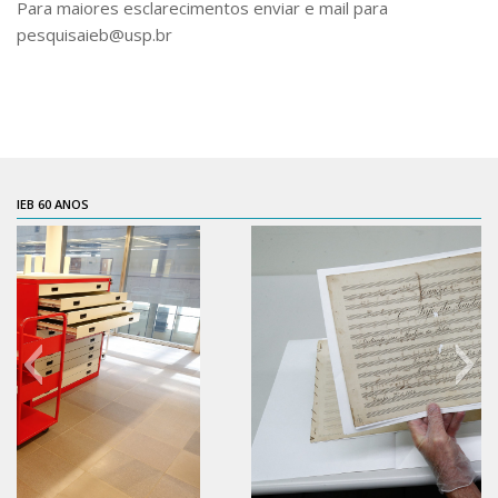
Para maiores esclarecimentos enviar e mail para
CaC
pesquisaieb@usp.br
CD
CDH
CEQUALI
CPg
CRInt
IEB 60 ANOS
CSA
Acadêmico
Serviço de Apoio ao Ensino
Concurso Docente
Representação Discente
Licitações e Contratos
Abertas
Encerradas