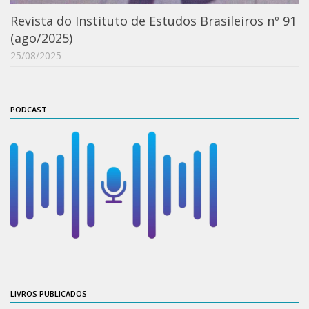
Moraes Silva
Revista do Instituto de Estudos Brasileiros nº 91
Portais
(ago/2025)
Educação em Fronteiras
25/08/2025
Portal de Literatura de Cordel
Plataforma Modernismo
PODCAST
Ver – Anita Malfatti
Novos Projetos
Manuel Correia de Andrade
Graduação
Sobre a Graduação
Disciplinas
1° semestre
2° semestre
LIVROS PUBLICADOS
Aluno Especial