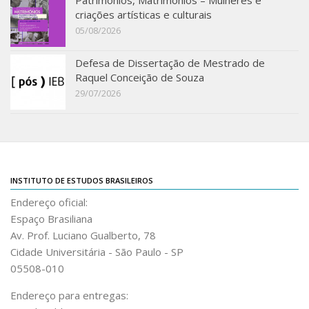
Acadêmico
criações artísticas e culturais
05/08/2026
Graduação
Pós-Graduação
Defesa de Dissertação de Mestrado de
Raquel Conceição de Souza
Acervo
29/07/2026
Publicações
Almanack Braziliense
Cadernos do IEB
Catálogos
INSTITUTO DE ESTUDOS BRASILEIROS
Estudos Brasileiros
Endereço oficial:
Espaço Brasiliana
Guia do IEB
Av. Prof. Luciano Gualberto, 78
Informe IEB
Cidade Universitária - São Paulo - SP
05508-010
Livros publicados
MarioScriptor
Endereço para entregas: