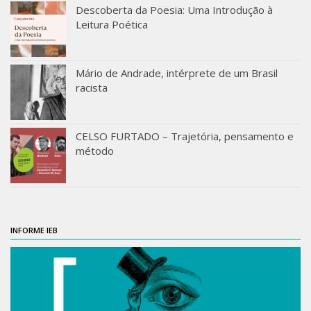
Descoberta da Poesia: Uma Introdução à
ProgramaUSP 60+
Leitura Poética
Pós-Graduação
Sobre a Pós
Mário de Andrade, intérprete de um Brasil
racista
Ingresso – Processo Seletivo
Formulários – Requerimentos
CELSO FURTADO – Trajetória, pensamento e
Regulamentos
método
PAE
Matrícula
Auxílio Financeiro
Exame de Qualificação
INFORME IEB
Depósito da Dissertação
Dissertação Corrigida
Orientadores / Credenciamentos