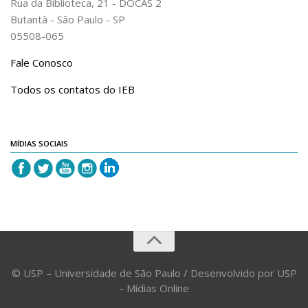
Rua da Biblioteca, 21 - DOCAS 2
Revista do IEB
Butantã - São Paulo - SP
English
05508-065
Collection
Fale Conosco
History
Todos os contatos do IEB
IEB Archive
IEB Library
IEB Visual Arts Collection
MÍDIAS SOCIAIS
Journal [RIEB]
CRINT
Graduate Program
Post-doc / Researchers
Contact US
© USP – Universidade de São Paulo / Desenvolvido por USP
- Mídias Online