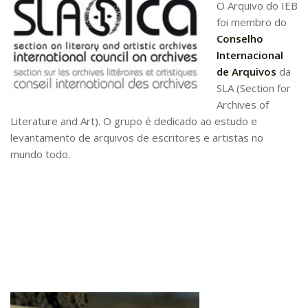
O Arquivo do IEB
Pós-Doutorado
foi membro do
Conselho
Pesquisador Colaborador
Internacional
Iniciação Científica
de Arquivos
da
Pré-Iniciação Científica
SLA (Section for
Archives of
GIP
Literature and Art). O grupo é dedicado ao estudo e
Pró-Reitoria de Pesquisa e Inovação
levantamento de arquivos de escritores e artistas no
mundo todo.
LABIEB
Extensão
Cursos
Criação de Curso
Isenção
Comissões
CAAF