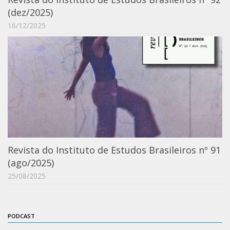
(dez/2025)
IEBinário
16/12/2025
IEB Minecraft
Hackathon e Edit-a-thon
Xilogoritmo
Slam de Corda
Wikimedia e Wikidata
LABIEB
Sobre o LABIEB
Revista do Instituto de Estudos Brasileiros nº 91
Convenios
(ago/2025)
Eventos
25/08/2025
Núcleos de Atividades
Notícias
PODCAST
Últimas notícias