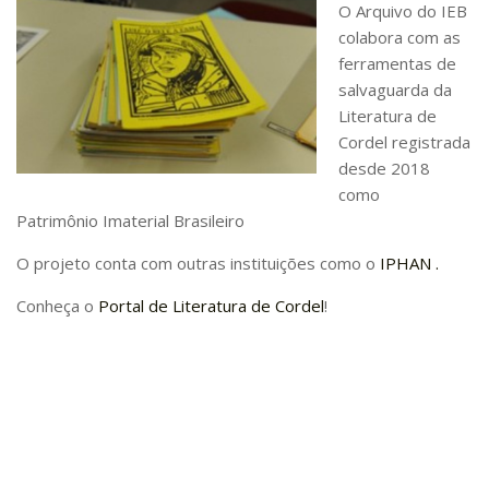
O Arquivo do IEB
CaC
colabora com as
CD
ferramentas de
CDH
salvaguarda da
Literatura de
CEQUALI
Cordel registrada
CPg
desde 2018
CRInt
como
Patrimônio Imaterial Brasileiro
CSA
O projeto conta com outras instituições como o
IPHAN .
Acadêmico
Serviço de Apoio ao Ensino
Conheça o
Portal de Literatura de Cordel
!
Concurso Docente
Representação Discente
Licitações e Contratos
Abertas
Encerradas