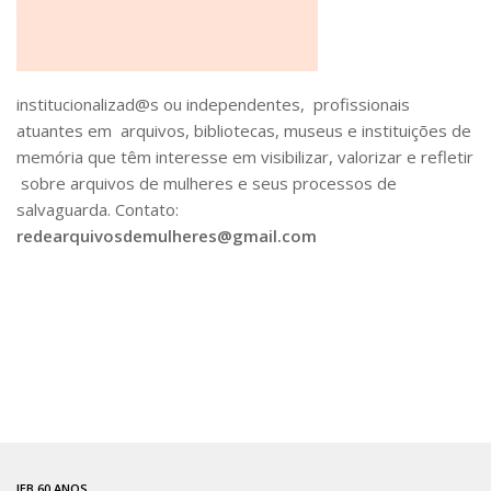
Catálogo on-line
Exposições Passadas
Aquisição de Acervo
institucionalizad@s ou independentes, profissionais
atuantes em arquivos, bibliotecas, museus e instituições de
Educativo
memória que têm interesse em visibilizar, valorizar e refletir
Exposições
sobre arquivos de mulheres e seus processos de
Guia do IEB
salvaguarda. Contato:
redearquivosdemulheres@gmail.com
Reprodução
Extroversão
Projeto Brasil-África
Projeto Brasil Ciência
Dicionários
Bluteau
Medicina
IEB 60 ANOS