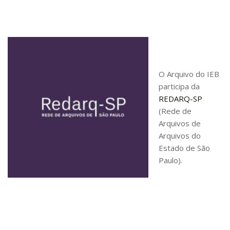
Contratos
PCA
Divisão Administrativa Financeira
Sobre
O Arquivo do IEB
Divisão de Apoio e Divulgação
participa da
REDARQ-SP
Transparência
(Rede de
Acervo
Arquivos de
Arquivos do
Arquivo
Estado de São
Sobre
Paulo).
Catálogo on-line
Consulta/Normas
Ações e Parcerias
Eventos