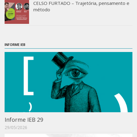
Revista do IEB
CELSO FURTADO – Trajetória, pensamento e
método
English
Collection
History
IEB Archive
INFORME IEB
IEB Library
IEB Visual Arts Collection
Journal [RIEB]
CRINT
Graduate Program
Post-doc / Researchers
Contact US
Informe IEB 29
29/05/2026