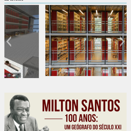
Moraes Silva
Portais
Educação em Fronteiras
Portal de Literatura de Cordel
Plataforma Modernismo
Ver – Anita Malfatti
Novos Projetos
Manuel Correia de Andrade
Graduação
60 anos do IEB
Sobre a Graduação
Disciplinas
1° semestre
2° semestre
Aluno Especial