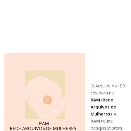
6º CIEAMP
Exposições
Manuel Correia de Andrade – o divulgador
científico
Movimentos Estudantis
Biblioteca
Sobre
Biblioteca Digital
Dedalus
O Arquivo do IEB
Mecila
colabora na
Red BAALC
RAM (Rede
Arquivos de
Tutoriais
Mulheres)
. A
Coleção de Artes Visuais
RAM
reúne
Sobre
pesquisador@s,