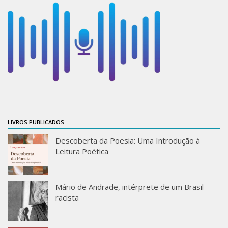
Acadêmico
Graduação
Pós-Graduação
Acervo
Publicações
Almanack Braziliense
Cadernos do IEB
LIVROS PUBLICADOS
Catálogos
Descoberta da Poesia: Uma Introdução à
Estudos Brasileiros
Leitura Poética
Guia do IEB
Informe IEB
Mário de Andrade, intérprete de um Brasil
racista
Livros publicados
MarioScriptor