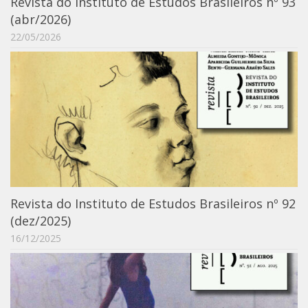
Revista do Instituto de Estudos Brasileiros nº 93
Moraes Silva
(abr/2026)
Portais
22/05/2026
Educação em Fronteiras
Portal de Literatura de Cordel
Plataforma Modernismo
Ver – Anita Malfatti
Novos Projetos
Manuel Correia de Andrade
Graduação
Revista do Instituto de Estudos Brasileiros nº 92
Sobre a Graduação
(dez/2025)
Disciplinas
16/12/2025
1° semestre
2° semestre
Aluno Especial