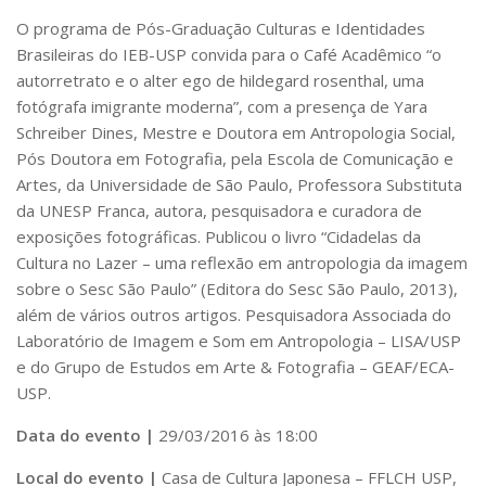
CaC
O programa de Pós-Graduação Culturas e Identidades
CD
Brasileiras do IEB-USP convida para o Café Acadêmico “o
autorretrato e o alter ego de hildegard rosenthal, uma
CDH
fotógrafa imigrante moderna”, com a presença de Yara
CEQUALI
Schreiber Dines, Mestre e Doutora em Antropologia Social,
CPg
Pós Doutora em Fotografia, pela Escola de Comunicação e
Artes, da Universidade de São Paulo, Professora Substituta
CRInt
da UNESP Franca, autora, pesquisadora e curadora de
CSA
exposições fotográficas. Publicou o livro “Cidadelas da
Cultura no Lazer – uma reflexão em antropologia da imagem
Acadêmico
sobre o Sesc São Paulo” (Editora do Sesc São Paulo, 2013),
Serviço de Apoio ao Ensino
além de vários outros artigos. Pesquisadora Associada do
Concurso Docente
Laboratório de Imagem e Som em Antropologia – LISA/USP
e do Grupo de Estudos em Arte & Fotografia – GEAF/ECA-
Representação Discente
USP.
Licitações e Contratos
Data do evento |
29/03/2016 às 18:00
Abertas
Local do evento |
Casa de Cultura Japonesa – FFLCH USP,
Encerradas