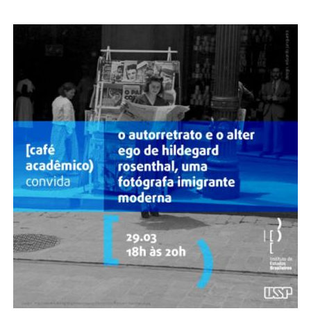
Pós-Doutorado
Pesquisador Colaborador
Iniciação Científica
Pré-Iniciação Científica
GIP
Pró-Reitoria de Pesquisa e Inovação
LABIEB
Extensão
Cursos
Criação de Curso
Isenção
Comissões
CAAF