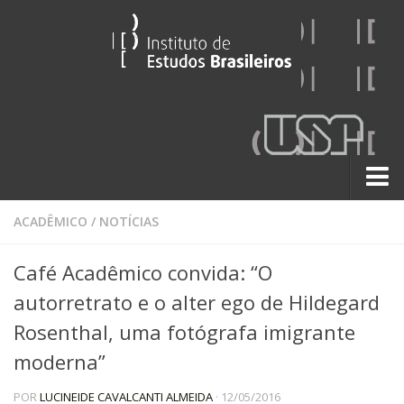
Sobre
ACADÊMICO
/
NOTÍCIAS
Contato
Café Acadêmico convida: “O
A História do IEB
autorretrato e o alter ego de Hildegard
Institucional
Rosenthal, uma fotógrafa imigrante
60 Anos
moderna”
Paralelos 22
POR
LUCINEIDE CAVALCANTI ALMEIDA
· 12/05/2016
Pesquisa