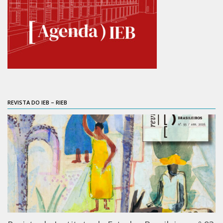
Catálogo on-line
Exposições Passadas
Aquisição de Acervo
Educativo
Exposições
Guia do IEB
REVISTA DO IEB – RIEB
Reprodução
Extroversão
Projeto Brasil-África
Projeto Brasil Ciência
Dicionários
Bluteau
Medicina