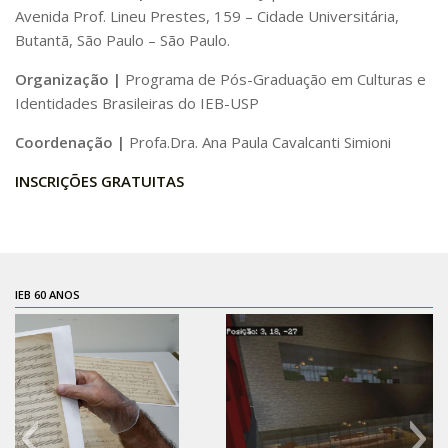
Avenida Prof. Lineu Prestes, 159 – Cidade Universitária,
Contratos
Butantã, São Paulo – São Paulo.
PCA
Organização |
Programa de Pós-Graduação em Culturas e
Divisão Administrativa Financeira
Identidades Brasileiras do IEB-USP
Sobre
Coordenação |
Profa.Dra. Ana Paula Cavalcanti Simioni
Divisão de Apoio e Divulgação
INSCRIÇÕES GRATUITAS
Transparência
Acervo
Arquivo
IEB 60 ANOS
Sobre
Catálogo on-line
Consulta/Normas
Ações e Parcerias
Eventos