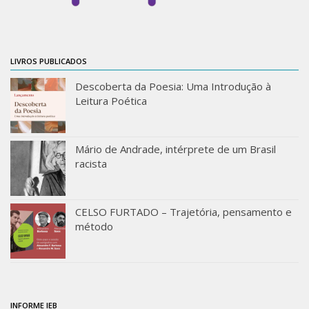
Orientadores
Credenciamento / Recredenciamento de Orientador
LIVROS PUBLICADOS
Credenciamento / Recredenciamento de Disciplina
Descoberta da Poesia: Uma Introdução à
Notícias da Pós
Leitura Poética
Aluno Especial
Dissertações Defendidas
Mário de Andrade, intérprete de um Brasil
Disciplinas de Pós-Graduação
racista
1° semestre
2° semestre
CELSO FURTADO – Trajetória, pensamento e
método
Informações aos Alunos
Docentes
IEB Virtual
Podcast
INFORME IEB