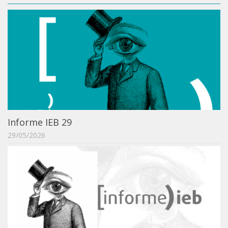
IEBinário
IEB Minecraft
Hackathon e Edit-a-thon
Xilogoritmo
Slam de Corda
Wikimedia e Wikidata
LABIEB
Informe IEB 29
Sobre o LABIEB
29/05/2026
Convenios
Eventos
Núcleos de Atividades
Notícias
Últimas notícias