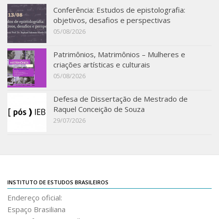
Revista do IEB
Conferência: Estudos de epistolografia:
objetivos, desafios e perspectivas
English
05/08/2026
Collection
Patrimônios, Matrimônios – Mulheres e
History
criações artísticas e culturais
IEB Archive
05/08/2026
IEB Library
Defesa de Dissertação de Mestrado de
IEB Visual Arts Collection
Raquel Conceição de Souza
Journal [RIEB]
29/07/2026
CRINT
Graduate Program
Post-doc / Researchers
INSTITUTO DE ESTUDOS BRASILEIROS
Contact US
Endereço oficial:
Espaço Brasiliana