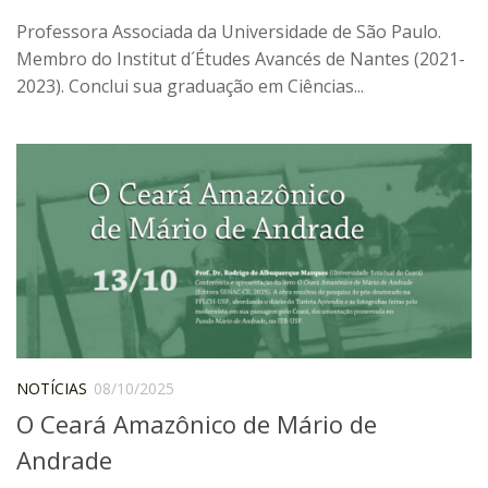
Orientadores
Professora Associada da Universidade de São Paulo.
Credenciamento / Recredenciamento de Orientador
Membro do Institut d´Études Avancés de Nantes (2021-
2023). Conclui sua graduação em Ciências...
Credenciamento / Recredenciamento de Disciplina
Notícias da Pós
Aluno Especial
Dissertações Defendidas
Disciplinas de Pós-Graduação
1° semestre
2° semestre
Informações aos Alunos
NOTÍCIAS
08/10/2025
Docentes
O Ceará Amazônico de Mário de
IEB Virtual
Andrade
Podcast