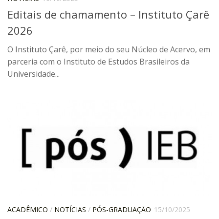
6º CIEAMP
Editais de chamamento – Instituto Çarê
Exposições
2026
Manuel Correia de Andrade – o divulgador
O Instituto Çarê, por meio do seu Núcleo de Acervo, em
científico
parceria com o Instituto de Estudos Brasileiros da
Movimentos Estudantis
Universidade...
Biblioteca
Sobre
Biblioteca Digital
Dedalus
Mecila
Red BAALC
Tutoriais
Coleção de Artes Visuais
ACADÊMICO
/
NOTÍCIAS
/
PÓS-GRADUAÇÃO
15/10/2025
Sobre