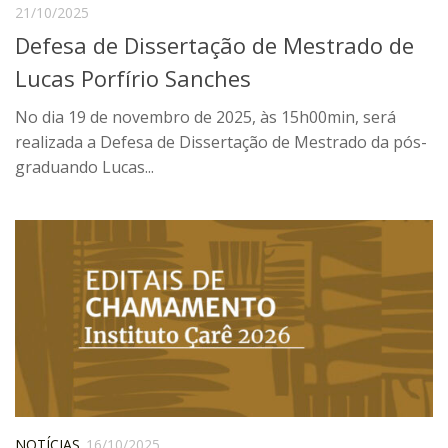
21/10/2025
Contratos
Defesa de Dissertação de Mestrado de
PCA
Lucas Porfírio Sanches
Divisão Administrativa Financeira
No dia 19 de novembro de 2025, às 15h00min, será
Sobre
realizada a Defesa de Dissertação de Mestrado da pós-
Divisão de Apoio e Divulgação
graduando Lucas...
Transparência
Acervo
Arquivo
Sobre
Catálogo on-line
Consulta/Normas
Ações e Parcerias
Eventos
NOTÍCIAS
16/10/2025