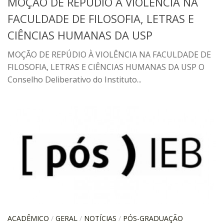
MOÇÃO DE REPÚDIO À VIOLÊNCIA NA
CaC
FACULDADE DE FILOSOFIA, LETRAS E
CD
CIÊNCIAS HUMANAS DA USP
CDH
MOÇÃO DE REPÚDIO À VIOLÊNCIA NA FACULDADE DE
CEQUALI
FILOSOFIA, LETRAS E CIÊNCIAS HUMANAS DA USP O
CPg
Conselho Deliberativo do Instituto...
CRInt
CSA
Acadêmico
Serviço de Apoio ao Ensino
Concurso Docente
Representação Discente
Licitações e Contratos
Abertas
ACADÊMICO
/
GERAL
/
NOTÍCIAS
/
PÓS-GRADUAÇÃO
Encerradas