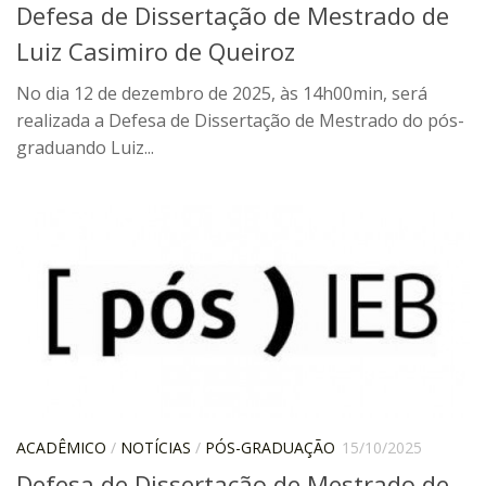
Defesa de Dissertação de Mestrado de
Catálogo on-line
Luiz Casimiro de Queiroz
Exposições Passadas
No dia 12 de dezembro de 2025, às 14h00min, será
Aquisição de Acervo
realizada a Defesa de Dissertação de Mestrado do pós-
Educativo
graduando Luiz...
Exposições
Guia do IEB
Reprodução
Extroversão
Projeto Brasil-África
Projeto Brasil Ciência
Dicionários
Bluteau
ACADÊMICO
/
NOTÍCIAS
/
PÓS-GRADUAÇÃO
15/10/2025
Medicina
Defesa de Dissertação de Mestrado de