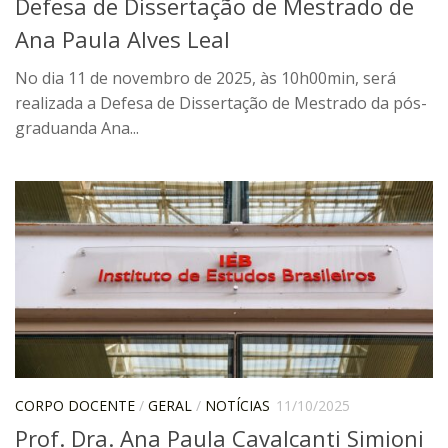
Defesa de Dissertação de Mestrado de
ProgramaUSP 60+
Ana Paula Alves Leal
Pós-Graduação
No dia 11 de novembro de 2025, às 10h00min, será
Sobre a Pós
realizada a Defesa de Dissertação de Mestrado da pós-
graduanda Ana...
Ingresso – Processo Seletivo
Formulários – Requerimentos
Regulamentos
PAE
Matrícula
Auxílio Financeiro
Exame de Qualificação
Depósito da Dissertação
Dissertação Corrigida
CORPO DOCENTE
/
GERAL
/
NOTÍCIAS
11/10/2025
Orientadores / Credenciamentos
Prof. Dra. Ana Paula Cavalcanti Simioni