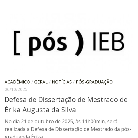
IEBinário
IEB Minecraft
Hackathon e Edit-a-thon
Xilogoritmo
Slam de Corda
Wikimedia e Wikidata
LABIEB
Sobre o LABIEB
ACADÊMICO
/
GERAL
/
NOTÍCIAS
/
PÓS-GRADUAÇÃO
06/10/2025
Convenios
Defesa de Dissertação de Mestrado de
Eventos
Érika Augusta da Silva
Núcleos de Atividades
No dia 21 de outubro de 2025, às 11h00min, será
Notícias
realizada a Defesa de Dissertação de Mestrado da pós-
Últimas notícias
graduanda Érika...