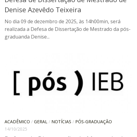
Moraes Silva
Denise Azevêdo Teixeira
Portais
No dia 09 de dezembro de 2025, às 14h00min, será
Educação em Fronteiras
realizada a Defesa de Dissertação de Mestrado da pós-
Portal de Literatura de Cordel
graduanda Denise...
Plataforma Modernismo
Ver – Anita Malfatti
Novos Projetos
Manuel Correia de Andrade
Graduação
Sobre a Graduação
Disciplinas
1° semestre
ACADÊMICO
/
GERAL
/
NOTÍCIAS
/
PÓS-GRADUAÇÃO
2° semestre
14/10/2025
Aluno Especial