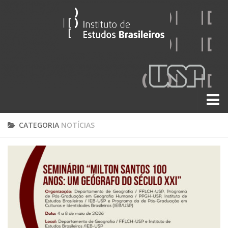
Sobre
CATEGORIA
NOTÍCIAS
Contato
A História do IEB
Institucional
60 Anos
Paralelos 22
Pesquisa