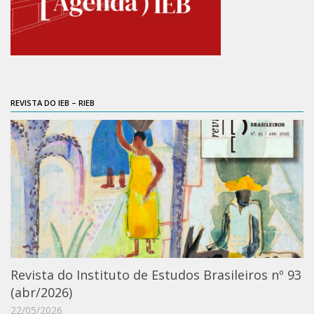
Contratos
PCA
Divisão Administrativa Financeira
Sobre
REVISTA DO IEB – RIEB
Divisão de Apoio e Divulgação
Transparência
Acervo
Arquivo
Sobre
Catálogo on-line
Consulta/Normas
Revista do Instituto de Estudos Brasileiros nº 93
Ações e Parcerias
(abr/2026)
Eventos
22/05/2026