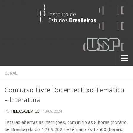
Sobre
GERAL
Contato
Concurso Livre Docente: Eixo Temático
A História do IEB
– Literatura
Institucional
POR
IEBACADEMICO
· 10/09/2024
60 Anos
Paralelos 22
Estarão abertas as inscrições, com início às 8 horas (horário
de Brasília) do dia 12.09.2024 e término às 17h00 (horário
Pesquisa