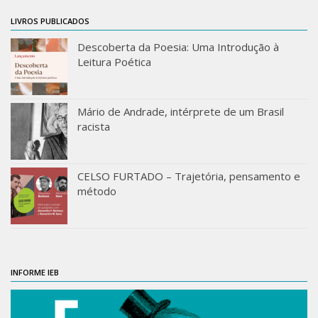
Moraes Silva
LIVROS PUBLICADOS
Portais
Descoberta da Poesia: Uma Introdução à
Educação em Fronteiras
Leitura Poética
Portal de Literatura de Cordel
Plataforma Modernismo
Mário de Andrade, intérprete de um Brasil
Ver – Anita Malfatti
racista
Novos Projetos
Manuel Correia de Andrade
CELSO FURTADO – Trajetória, pensamento e
método
Graduação
Sobre a Graduação
Disciplinas
1° semestre
INFORME IEB
2° semestre
Aluno Especial