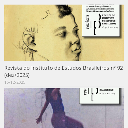
6º CIEAMP
Exposições
Manuel Correia de Andrade – o divulgador
científico
Movimentos Estudantis
Biblioteca
Sobre
Revista do Instituto de Estudos Brasileiros nº 92
Biblioteca Digital
(dez/2025)
Dedalus
16/12/2025
Mecila
Red BAALC
Tutoriais
Coleção de Artes Visuais
Sobre