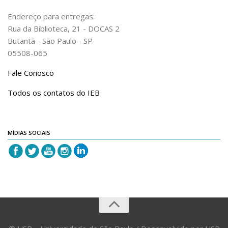
Acadêmico
Endereço para entregas:
Graduação
Rua da Biblioteca, 21 - DOCAS 2
Butantã - São Paulo - SP
Pós-Graduação
05508-065
Acervo
Fale Conosco
Publicações
Todos os contatos do IEB
Almanack Braziliense
Cadernos do IEB
Catálogos
MÍDIAS SOCIAIS
Estudos Brasileiros
Guia do IEB
Informe IEB
Livros publicados
MarioScriptor