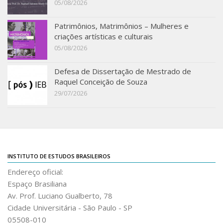
05/08/2026
IEBinário
Patrimônios, Matrimônios – Mulheres e
IEB Minecraft
criações artísticas e culturais
Hackathon e Edit-a-thon
05/08/2026
Xilogoritmo
Defesa de Dissertação de Mestrado de
Slam de Corda
Raquel Conceição de Souza
29/07/2026
Wikimedia e Wikidata
LABIEB
Sobre o LABIEB
Convenios
INSTITUTO DE ESTUDOS BRASILEIROS
Eventos
Endereço oficial:
Núcleos de Atividades
Espaço Brasiliana
Av. Prof. Luciano Gualberto, 78
Notícias
Cidade Universitária - São Paulo - SP
Últimas notícias
05508-010