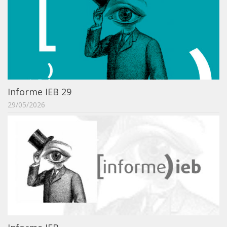
ProgramaUSP 60+
Pós-Graduação
Sobre a Pós
Ingresso – Processo Seletivo
Formulários – Requerimentos
Informe IEB 29
Regulamentos
29/05/2026
PAE
Matrícula
Auxílio Financeiro
Exame de Qualificação
Depósito da Dissertação
Dissertação Corrigida
Orientadores / Credenciamentos