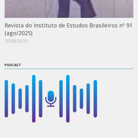
Catálogo on-line
Exposições Passadas
Revista do Instituto de Estudos Brasileiros nº 91
Aquisição de Acervo
(ago/2025)
Educativo
25/08/2025
Exposições
Guia do IEB
PODCAST
Reprodução
Extroversão
Projeto Brasil-África
Projeto Brasil Ciência
Dicionários
Bluteau
Medicina