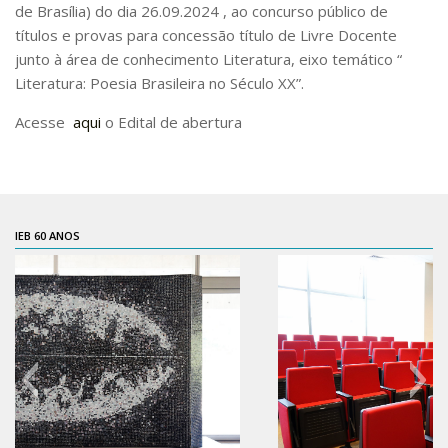
de Brasília) do dia 26.09.2024 , ao concurso público de
Pós-Doutorado
títulos e provas para concessão título de Livre Docente
junto à área de conhecimento Literatura, eixo temático “
Pesquisador Colaborador
Literatura: Poesia Brasileira no Século XX”.
Iniciação Científica
Acesse
aqui
o Edital de abertura
Pré-Iniciação Científica
GIP
Pró-Reitoria de Pesquisa e Inovação
LABIEB
IEB 60 ANOS
Extensão
Cursos
Criação de Curso
Isenção
Comissões
CAAF