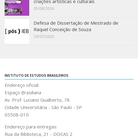
criações artísticas e culturais
Acadêmico
05/08/2026
Graduação
Defesa de Dissertação de Mestrado de
Pós-Graduação
Raquel Conceição de Souza
29/07/2026
Acervo
Publicações
Almanack Braziliense
Cadernos do IEB
INSTITUTO DE ESTUDOS BRASILEIROS
Catálogos
Endereço oficial:
Estudos Brasileiros
Espaço Brasiliana
Guia do IEB
Av. Prof. Luciano Gualberto, 78
Cidade Universitária - São Paulo - SP
Informe IEB
05508-010
Livros publicados
Endereço para entregas:
MarioScriptor
Rua da Biblioteca, 21 - DOCAS 2