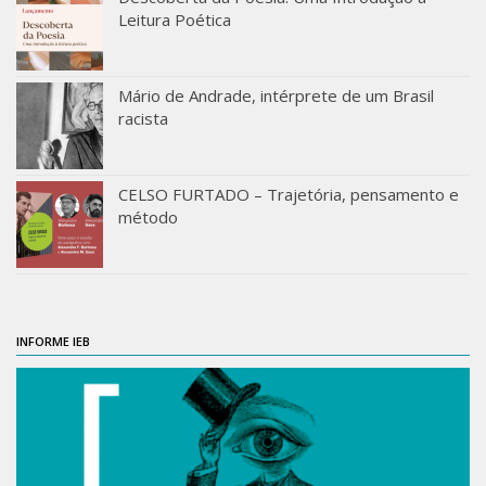
Leitura Poética
ProgramaUSP 60+
Pós-Graduação
Mário de Andrade, intérprete de um Brasil
Sobre a Pós
racista
Ingresso – Processo Seletivo
Formulários – Requerimentos
CELSO FURTADO – Trajetória, pensamento e
Regulamentos
método
PAE
Matrícula
Auxílio Financeiro
INFORME IEB
Exame de Qualificação
Depósito da Dissertação
Dissertação Corrigida
Orientadores / Credenciamentos