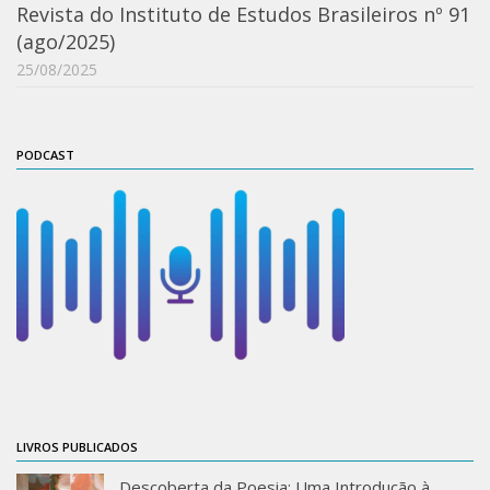
Moraes Silva
Revista do Instituto de Estudos Brasileiros nº 91
(ago/2025)
Portais
25/08/2025
Educação em Fronteiras
Portal de Literatura de Cordel
Plataforma Modernismo
PODCAST
Ver – Anita Malfatti
Novos Projetos
Manuel Correia de Andrade
Graduação
Sobre a Graduação
Disciplinas
1° semestre
LIVROS PUBLICADOS
2° semestre
Aluno Especial
Descoberta da Poesia: Uma Introdução à