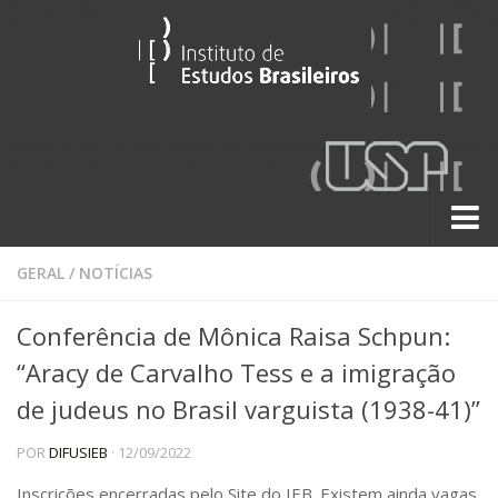
Sobre
GERAL
/
NOTÍCIAS
Contato
Conferência de Mônica Raisa Schpun:
A História do IEB
“Aracy de Carvalho Tess e a imigração
Institucional
de judeus no Brasil varguista (1938-41)”
60 Anos
POR
DIFUSIEB
· 12/09/2022
Paralelos 22
Pesquisa
Inscrições encerradas pelo Site do IEB. Existem ainda vagas,