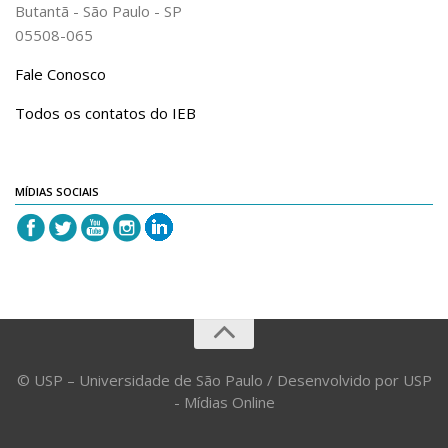
Revista do IEB
Butantã - São Paulo - SP
05508-065
English
Fale Conosco
Collection
History
Todos os contatos do IEB
IEB Archive
IEB Library
MÍDIAS SOCIAIS
IEB Visual Arts Collection
Journal [RIEB]
CRINT
Graduate Program
Post-doc / Researchers
Contact US
© USP – Universidade de São Paulo / Desenvolvido por USP
- Mídias Online