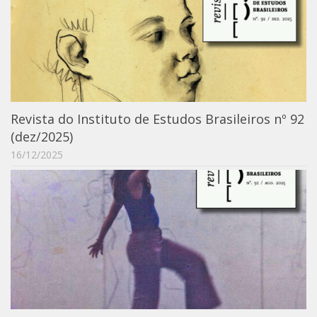
Catálogo on-line
Exposições Passadas
Aquisição de Acervo
Educativo
Exposições
Revista do Instituto de Estudos Brasileiros nº 92
Guia do IEB
(dez/2025)
Reprodução
16/12/2025
Extroversão
Projeto Brasil-África
Projeto Brasil Ciência
Dicionários
Bluteau
Medicina