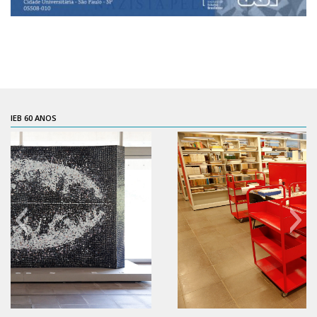
CaC
CD
CDH
CEQUALI
CPg
IEB 60 ANOS
CRInt
CSA
Acadêmico
Serviço de Apoio ao Ensino
Concurso Docente
Representação Discente
Licitações e Contratos
Abertas
Encerradas
60 anos do IEB