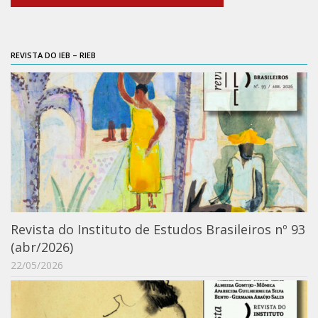
6º CIEAMP
Exposições
REVISTA DO IEB – RIEB
Manuel Correia de Andrade – o divulgador
científico
Movimentos Estudantis
Biblioteca
Sobre
Biblioteca Digital
Dedalus
Mecila
Revista do Instituto de Estudos Brasileiros nº 93
Red BAALC
(abr/2026)
Tutoriais
22/05/2026
Coleção de Artes Visuais
Sobre