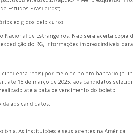
tps://uspdigital.usp.br/apolo/ > Menu esquerdo “Ins
 de Estudos Brasileiros”;
ios exigidos pelo curso:
ro Nacional de Estrangeiros.
Não será aceita cópia 
 expedição do RG, informações imprescindíveis para
 (cinquenta reais) por meio de boleto bancário (o li
il, até 18 de março de 2025, aos candidatos selecio
realizado até a data de vencimento do boleto.
vida aos candidatos.
colônia. As instituições e seus agentes na América