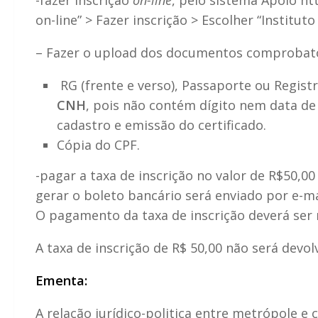
-fazer inscrição
on-line
, pelo sistema Apolo ht
on-line” > Fazer inscrição > Escolher “Instituto
– Fazer o upload dos documentos comprobatór
RG (frente e verso), Passaporte ou Regist
CNH
, pois não contém dígito nem data de
cadastro e emissão do certificado.
Cópia do CPF.
-pagar a taxa de inscrição no valor de R$50,00
gerar o boleto bancário será enviado por e-ma
O pagamento da taxa de inscrição deverá ser 
A taxa de inscrição de R$ 50,00 não será devol
Ementa:
A relação jurídico-politica entre metrópole e 