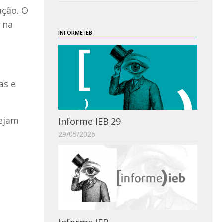
ação. O
s na
INFORME IEB
as e
sejam
Informe IEB 29
29/05/2026