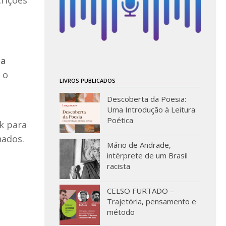
crições
da
 o
LIVROS PUBLICADOS
Descoberta da Poesia:
Uma Introdução à Leitura
Poética
nk para
nados.
Mário de Andrade,
intérprete de um Brasil
racista
CELSO FURTADO –
Trajetória, pensamento e
método