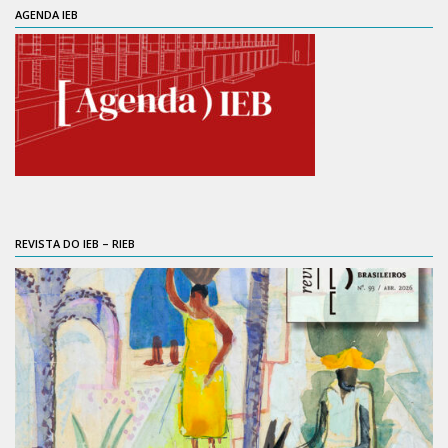
CaC
AGENDA IEB
CD
CDH
CEQUALI
CPg
CRInt
CSA
Acadêmico
REVISTA DO IEB – RIEB
Serviço de Apoio ao Ensino
Concurso Docente
Representação Discente
Licitações e Contratos
Abertas
Encerradas