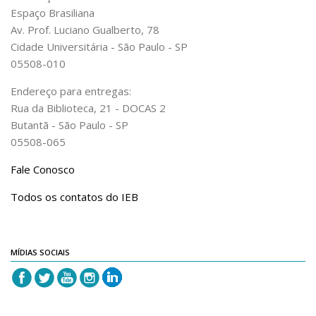
Espaço Brasiliana
IEBinário
Av. Prof. Luciano Gualberto, 78
IEB Minecraft
Cidade Universitária - São Paulo - SP
05508-010
Hackathon e Edit-a-thon
Xilogoritmo
Endereço para entregas:
Rua da Biblioteca, 21 - DOCAS 2
Slam de Corda
Butantã - São Paulo - SP
Wikimedia e Wikidata
05508-065
LABIEB
Fale Conosco
Sobre o LABIEB
Todos os contatos do IEB
Convenios
Eventos
MÍDIAS SOCIAIS
Núcleos de Atividades
Notícias
Últimas notícias