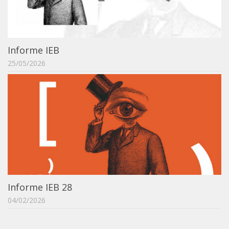
ProgramaUSP 60+
Pós-Graduação
Informe IEB
Sobre a Pós
25/05/2026
Ingresso – Processo Seletivo
Formulários – Requerimentos
Regulamentos
PAE
Matrícula
Auxílio Financeiro
Exame de Qualificação
Informe IEB 28
Depósito da Dissertação
04/02/2026
Dissertação Corrigida
Orientadores / Credenciamentos