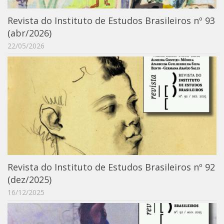
Contratos
Revista do Instituto de Estudos Brasileiros nº 93
PCA
(abr/2026)
22/05/2026
Divisão Administrativa Financeira
Sobre
Divisão de Apoio e Divulgação
Transparência
Acervo
Arquivo
Sobre
Catálogo on-line
Revista do Instituto de Estudos Brasileiros nº 92
(dez/2025)
Consulta/Normas
16/12/2025
Ações e Parcerias
Eventos