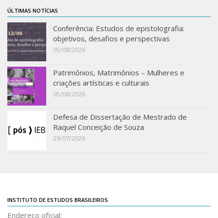
Orientadores
ÚLTIMAS NOTÍCIAS
Credenciamento / Recredenciamento de Orientador
Conferência: Estudos de epistolografia:
objetivos, desafios e perspectivas
05/08/2026
Credenciamento / Recredenciamento de Disciplina
Notícias da Pós
Patrimônios, Matrimônios – Mulheres e
Aluno Especial
criações artísticas e culturais
05/08/2026
Dissertações Defendidas
Disciplinas de Pós-Graduação
Defesa de Dissertação de Mestrado de
Raquel Conceição de Souza
1° semestre
29/07/2026
2° semestre
Informações aos Alunos
Docentes
IEB Virtual
INSTITUTO DE ESTUDOS BRASILEIROS
Endereço oficial:
Podcast