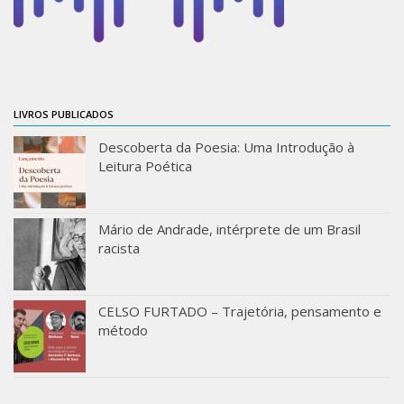
Catálogo on-line
Exposições Passadas
Aquisição de Acervo
Educativo
LIVROS PUBLICADOS
Exposições
Descoberta da Poesia: Uma Introdução à
Leitura Poética
Guia do IEB
Reprodução
Extroversão
Mário de Andrade, intérprete de um Brasil
racista
Projeto Brasil-África
Projeto Brasil Ciência
CELSO FURTADO – Trajetória, pensamento e
Dicionários
método
Bluteau
Medicina