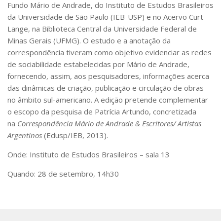
Fundo Mário de Andrade, do Instituto de Estudos Brasileiros
CaC
da Universidade de São Paulo (IEB-USP) e no Acervo Curt
CD
Lange, na Biblioteca Central da Universidade Federal de
CDH
Minas Gerais (UFMG). O estudo e a anotação da
correspondência tiveram como objetivo evidenciar as redes
CEQUALI
de sociabilidade estabelecidas por Mário de Andrade,
CPg
fornecendo, assim, aos pesquisadores, informações acerca
CRInt
das dinâmicas de criação, publicação e circulação de obras
no âmbito sul-americano. A edição pretende complementar
CSA
o escopo da pesquisa de Patrícia Artundo, concretizada
Acadêmico
na
Correspondência Mário de Andrade & Escritores/ Artistas
Argentinos
(Edusp/IEB, 2013).
Serviço de Apoio ao Ensino
Concurso Docente
Onde: Instituto de Estudos Brasileiros – sala 13
Representação Discente
Quando: 28 de setembro, 14h30
Licitações e Contratos
Abertas
Encerradas