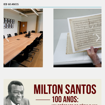
IEB 60 ANOS
Contratos
PCA
Divisão Administrativa Financeira
Sobre
Divisão de Apoio e Divulgação
Transparência
Acervo
Arquivo
60 anos do IEB
Sobre
Catálogo on-line
Consulta/Normas
Ações e Parcerias
Eventos