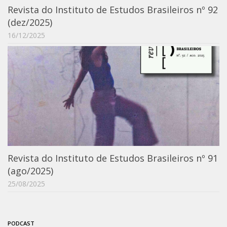
Moraes Silva
Revista do Instituto de Estudos Brasileiros nº 92
Portais
(dez/2025)
16/12/2025
Educação em Fronteiras
Portal de Literatura de Cordel
Plataforma Modernismo
Ver – Anita Malfatti
Novos Projetos
Manuel Correia de Andrade
Graduação
Revista do Instituto de Estudos Brasileiros nº 91
Sobre a Graduação
(ago/2025)
Disciplinas
25/08/2025
1° semestre
2° semestre
PODCAST
Aluno Especial