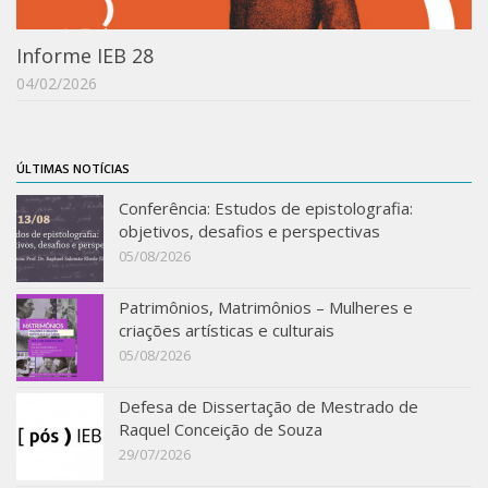
Acadêmico
Informe IEB 28
Graduação
04/02/2026
Pós-Graduação
Acervo
Publicações
ÚLTIMAS NOTÍCIAS
Conferência: Estudos de epistolografia:
Almanack Braziliense
objetivos, desafios e perspectivas
Cadernos do IEB
05/08/2026
Catálogos
Patrimônios, Matrimônios – Mulheres e
Estudos Brasileiros
criações artísticas e culturais
Guia do IEB
05/08/2026
Informe IEB
Defesa de Dissertação de Mestrado de
Livros publicados
Raquel Conceição de Souza
29/07/2026
MarioScriptor