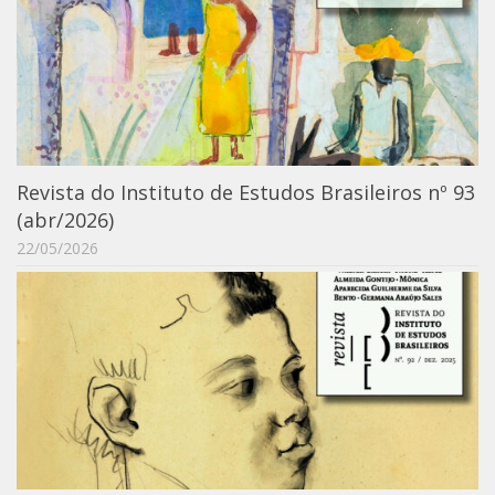
Catálogo on-line
Exposições Passadas
Aquisição de Acervo
Educativo
Exposições
Revista do Instituto de Estudos Brasileiros nº 93
Guia do IEB
(abr/2026)
Reprodução
22/05/2026
Extroversão
Projeto Brasil-África
Projeto Brasil Ciência
Dicionários
Bluteau
Medicina