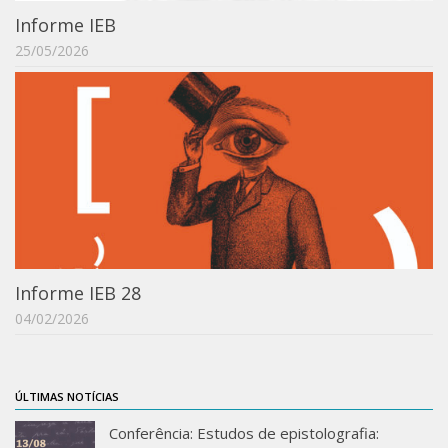
Revista do IEB
Informe IEB
English
25/05/2026
Collection
History
IEB Archive
IEB Library
IEB Visual Arts Collection
Journal [RIEB]
CRINT
Informe IEB 28
Graduate Program
04/02/2026
Post-doc / Researchers
Contact US
ÚLTIMAS NOTÍCIAS
Conferência: Estudos de epistolografia: