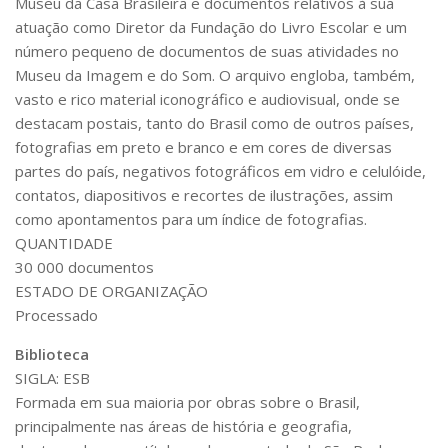
Museu da Casa Brasileira e documentos relativos à sua
atuação como Diretor da Fundação do Livro Escolar e um
Contratos
número pequeno de documentos de suas atividades no
PCA
Museu da Imagem e do Som. O arquivo engloba, também,
Divisão Administrativa Financeira
vasto e rico material iconográfico e audiovisual, onde se
destacam postais, tanto do Brasil como de outros países,
Sobre
fotografias em preto e branco e em cores de diversas
Divisão de Apoio e Divulgação
partes do país, negativos fotográficos em vidro e celulóide,
Transparência
contatos, diapositivos e recortes de ilustrações, assim
como apontamentos para um índice de fotografias.
Acervo
QUANTIDADE
Arquivo
30 000 documentos
ESTADO DE ORGANIZAÇÃO
Sobre
Processado
Catálogo on-line
Biblioteca
Consulta/Normas
SIGLA: ESB
Ações e Parcerias
Formada em sua maioria por obras sobre o Brasil,
principalmente nas áreas de história e geografia,
Eventos