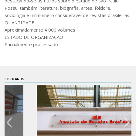
destacando-se os títulos sobre o estado de São Paulo.
6º CIEAMP
Possui também literatura, biografia, artes, folclore,
sociologia e um número considerável de revistas brasileiras.
Exposições
QUANTIDADE
Manuel Correia de Andrade – o divulgador
Aproximadamente 4 000 volumes
científico
ESTADO DE ORGANIZAÇÃO
Movimentos Estudantis
Parcialmente processado
Biblioteca
Sobre
Biblioteca Digital
IEB 60 ANOS
Dedalus
Mecila
Red BAALC
Tutoriais
Coleção de Artes Visuais
Sobre