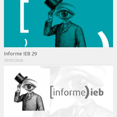
Acadêmico
Graduação
Pós-Graduação
Acervo
Publicações
Almanack Braziliense
Informe IEB 29
Cadernos do IEB
29/05/2026
Catálogos
Estudos Brasileiros
Guia do IEB
Informe IEB
Livros publicados
MarioScriptor