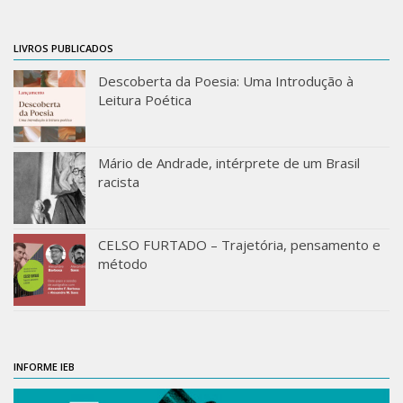
IEBinário
LIVROS PUBLICADOS
IEB Minecraft
Descoberta da Poesia: Uma Introdução à
Hackathon e Edit-a-thon
Leitura Poética
Xilogoritmo
Slam de Corda
Mário de Andrade, intérprete de um Brasil
Wikimedia e Wikidata
racista
LABIEB
Sobre o LABIEB
CELSO FURTADO – Trajetória, pensamento e
método
Convenios
Eventos
Núcleos de Atividades
Notícias
INFORME IEB
Últimas notícias