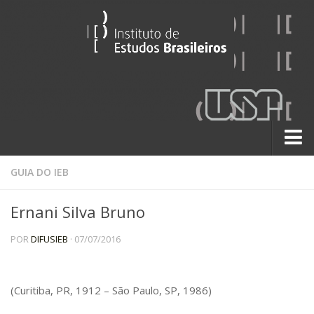
Sobre
GUIA DO IEB
Contato
Ernani Silva Bruno
A História do IEB
POR
DIFUSIEB
· 07/07/2016
Institucional
60 Anos
Paralelos 22
(Curitiba, PR, 1912 – São Paulo, SP, 1986)
Pesquisa