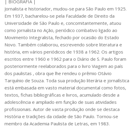
| BIOGRAFIA |
Jornalista e historiador, mudou-se para São Paulo em 1925.
Pós-Doutorado
Em 1937, bacharelou-se pela Faculdade de Direito da
Pesquisador Colaborador
Universidade de São Paulo e, concomitantemente, atuou
Iniciação Científica
como jornalista no Ação, periódico combativo ligado ao
Movimento Integralista, fechado por ocasião do Estado
Pré-Iniciação Científica
Novo. Também colaborou, escrevendo sobre literatura e
GIP
história, em vários periódicos de 1938 a 1962. Os artigos
Pró-Reitoria de Pesquisa e Inovação
escritos entre 1960 e 1962 para o Diário de S. Paulo foram
posteriormente reelaborados para o livro Viagem ao país
LABIEB
dos paulistas , obra que lhe rendeu o prêmio Otávio
Extensão
Tarquínio de Souza. Toda sua produção literária e jornalística
está embasada em vasto material documental como fotos,
Cursos
textos, fichas bibliográficas e livros, acumulado desde a
Criação de Curso
adolescência e ampliado em função de suas atividades
Isenção
profissionais. Autor de vasta produção onde se destaca
História e tradições da cidade de São Paulo. Tornou-se
Comissões
membro da Academia Paulista de Letras, em 1983.
CAAF