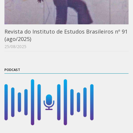
Orientadores
Credenciamento / Recredenciamento de Orientador
Credenciamento / Recredenciamento de Disciplina
Revista do Instituto de Estudos Brasileiros nº 91
(ago/2025)
Notícias da Pós
25/08/2025
Aluno Especial
Dissertações Defendidas
Disciplinas de Pós-Graduação
PODCAST
1° semestre
2° semestre
Informações aos Alunos
Docentes
IEB Virtual
Podcast