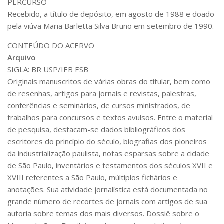
PERCURSO
CaC
Recebido, a título de depósito, em agosto de 1988 e doado
CD
pela viúva Maria Barletta Silva Bruno em setembro de 1990.
CDH
CONTEÚDO DO ACERVO
CEQUALI
Arquivo
SIGLA: BR USP/IEB ESB
CPg
Originais manuscritos de várias obras do titular, bem como
CRInt
de resenhas, artigos para jornais e revistas, palestras,
CSA
conferências e seminários, de cursos ministrados, de
trabalhos para concursos e textos avulsos. Entre o material
Acadêmico
de pesquisa, destacam-se dados bibliográficos dos
Serviço de Apoio ao Ensino
escritores do princípio do século, biografias dos pioneiros
da industrialização paulista, notas esparsas sobre a cidade
Concurso Docente
de São Paulo, inventários e testamentos dos séculos XVII e
Representação Discente
XVIII referentes a São Paulo, múltiplos fichários e
Licitações e Contratos
anotações. Sua atividade jornalística está documentada no
grande número de recortes de jornais com artigos de sua
Abertas
autoria sobre temas dos mais diversos. Dossiê sobre o
Encerradas