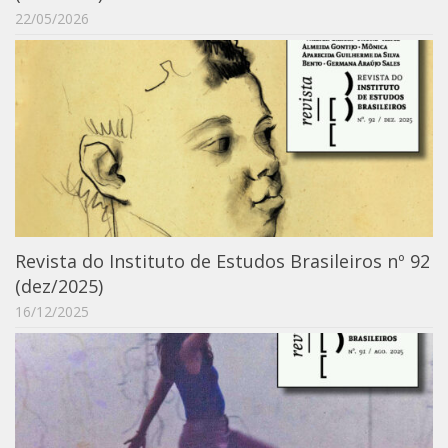
22/05/2026
ProgramaUSP 60+
Pós-Graduação
Sobre a Pós
Ingresso – Processo Seletivo
Formulários – Requerimentos
Regulamentos
PAE
Revista do Instituto de Estudos Brasileiros nº 92
Matrícula
(dez/2025)
Auxílio Financeiro
16/12/2025
Exame de Qualificação
Depósito da Dissertação
Dissertação Corrigida
Orientadores / Credenciamentos