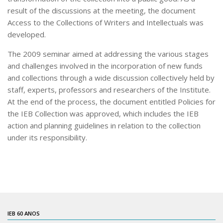
result of the discussions at the meeting, the document
Contratos
Access to the Collections of Writers and Intellectuals was
PCA
developed.
Divisão Administrativa Financeira
The 2009 seminar aimed at addressing the various stages
Sobre
and challenges involved in the incorporation of new funds
and collections through a wide discussion collectively held by
Divisão de Apoio e Divulgação
staff, experts, professors and researchers of the Institute.
Transparência
At the end of the process, the document entitled Policies for
the IEB Collection was approved, which includes the IEB
Acervo
action and planning guidelines in relation to the collection
Arquivo
under its responsibility.
Sobre
Catálogo on-line
Consulta/Normas
Ações e Parcerias
IEB 60 ANOS
Eventos