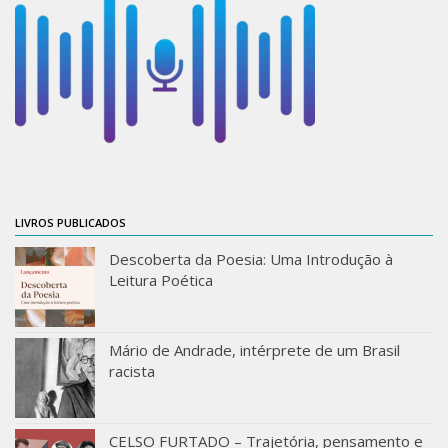
Orientadores
Credenciamento / Recredenciamento de Orientador
Credenciamento / Recredenciamento de Disciplina
Notícias da Pós
Aluno Especial
Dissertações Defendidas
LIVROS PUBLICADOS
Disciplinas de Pós-Graduação
Descoberta da Poesia: Uma Introdução à
1° semestre
Leitura Poética
2° semestre
Informações aos Alunos
Mário de Andrade, intérprete de um Brasil
Docentes
racista
IEB Virtual
CELSO FURTADO – Trajetória, pensamento e
Podcast