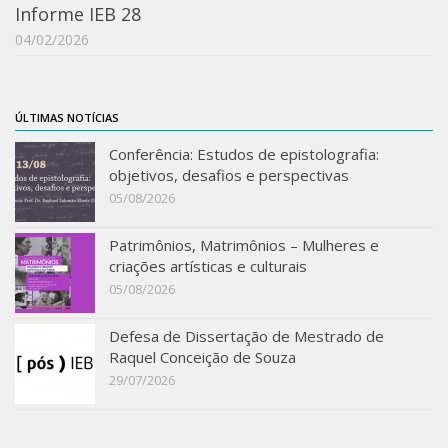
Revista do IEB
Informe IEB 28
04/02/2026
English
Collection
History
ÚLTIMAS NOTÍCIAS
IEB Archive
Conferência: Estudos de epistolografia:
objetivos, desafios e perspectivas
IEB Library
05/08/2026
IEB Visual Arts Collection
Journal [RIEB]
Patrimônios, Matrimônios – Mulheres e
criações artísticas e culturais
CRINT
05/08/2026
Graduate Program
Defesa de Dissertação de Mestrado de
Post-doc / Researchers
Raquel Conceição de Souza
Contact US
29/07/2026