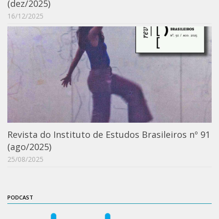
(dez/2025)
ProgramaUSP 60+
16/12/2025
Pós-Graduação
Sobre a Pós
Ingresso – Processo Seletivo
Formulários – Requerimentos
Regulamentos
PAE
Matrícula
Revista do Instituto de Estudos Brasileiros nº 91
(ago/2025)
Auxílio Financeiro
25/08/2025
Exame de Qualificação
Depósito da Dissertação
Dissertação Corrigida
PODCAST
Orientadores / Credenciamentos