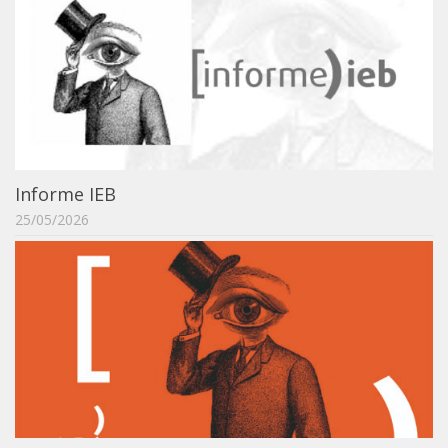
Acadêmico
Graduação
Pós-Graduação
Acervo
Publicações
Almanack Braziliense
Informe IEB
25/05/2026
Cadernos do IEB
Catálogos
Estudos Brasileiros
Guia do IEB
Informe IEB
Livros publicados
MarioScriptor