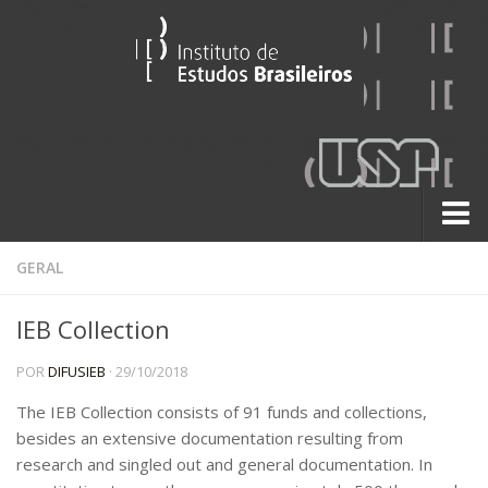
Sobre
GERAL
Contato
IEB Collection
A História do IEB
POR
DIFUSIEB
· 29/10/2018
Institucional
60 Anos
The IEB Collection consists of 91 funds and collections,
besides an extensive documentation resulting from
Paralelos 22
research and singled out and general documentation. In
Pesquisa