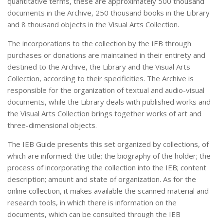
quantitative terms, these are approximately 500 thousand
documents in the Archive, 250 thousand books in the Library
Pós-Doutorado
and 8 thousand objects in the Visual Arts Collection.
Pesquisador Colaborador
The incorporations to the collection by the IEB through
Iniciação Científica
purchases or donations are maintained in their entirety and
Pré-Iniciação Científica
destined to the Archive, the Library and the Visual Arts
Collection, according to their specificities. The Archive is
GIP
responsible for the organization of textual and audio-visual
Pró-Reitoria de Pesquisa e Inovação
documents, while the Library deals with published works and
LABIEB
the Visual Arts Collection brings together works of art and
three-dimensional objects.
Extensão
Cursos
The IEB Guide presents this set organized by collections, of
which are informed: the title; the biography of the holder; the
Criação de Curso
process of incorporating the collection into the IEB; content
Isenção
description; amount and state of organization. As for the
online collection, it makes available the scanned material and
Comissões
research tools, in which there is information on the
CAAF
documents, which can be consulted through the IEB