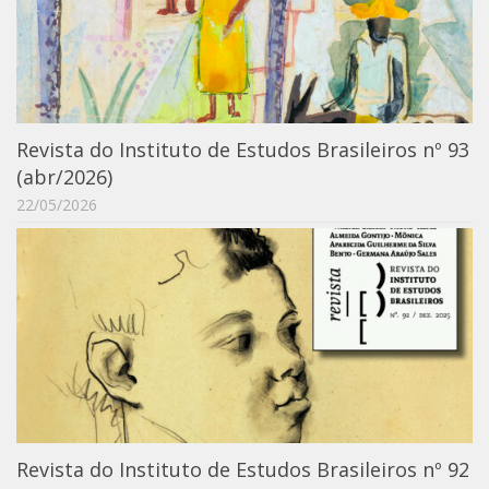
Moraes Silva
Portais
Educação em Fronteiras
Portal de Literatura de Cordel
Revista do Instituto de Estudos Brasileiros nº 93
Plataforma Modernismo
(abr/2026)
Ver – Anita Malfatti
22/05/2026
Novos Projetos
Manuel Correia de Andrade
Graduação
Sobre a Graduação
Disciplinas
1° semestre
2° semestre
Revista do Instituto de Estudos Brasileiros nº 92
Aluno Especial