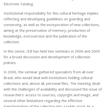
CaC
Electronic Catalog.
CD
Institutional responsibility for this cultural heritage implies
CDH
reflecting and developing guidelines on guarding and
conserving, as well as the incorporation of new collections,
CEQUALI
aiming at the preservation of memory, production of
CPg
knowledge, extroversion and the publication of the
collection.
CRInt
CSA
In this sense, IEB has held two seminars in 2006 and 2009
for a broad discussion and development of collection
Acadêmico
policies.
Serviço de Apoio ao Ensino
In 2006, the seminar gathered specialists from all over
Concurso Docente
Brazil, who would deal with institutions holding cultural
Representação Discente
collections and, above all, personal files. The meeting dealt
with the challenges of availability and discussed the issue of
Licitações e Contratos
researchers’ access to sources, copyright and image, and
Abertas
several other limitations regarding the effective
Encerradas
transformation of the collection into a public good. As a