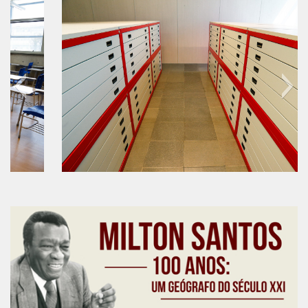
6º CIEAMP
Exposições
Manuel Correia de Andrade – o divulgador
científico
Movimentos Estudantis
Biblioteca
Sobre
Biblioteca Digital
60 anos do IEB
Dedalus
Mecila
Red BAALC
Tutoriais
Coleção de Artes Visuais
Sobre