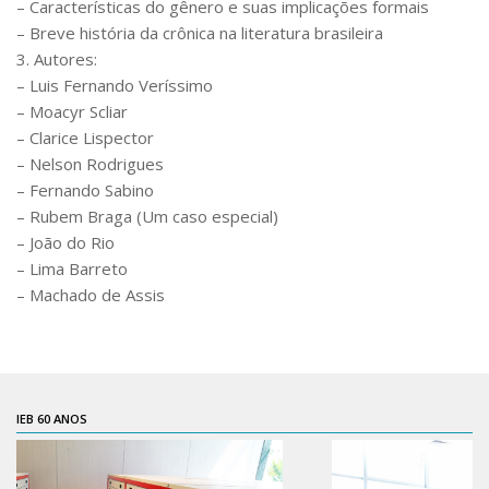
– Características do gênero e suas implicações formais
Contratos
– Breve história da crônica na literatura brasileira
3. Autores:
PCA
– Luis Fernando Veríssimo
Divisão Administrativa Financeira
– Moacyr Scliar
– Clarice Lispector
Sobre
– Nelson Rodrigues
Divisão de Apoio e Divulgação
– Fernando Sabino
Transparência
– Rubem Braga (Um caso especial)
– João do Rio
Acervo
– Lima Barreto
Arquivo
– Machado de Assis
Sobre
Catálogo on-line
Consulta/Normas
IEB 60 ANOS
Ações e Parcerias
Eventos