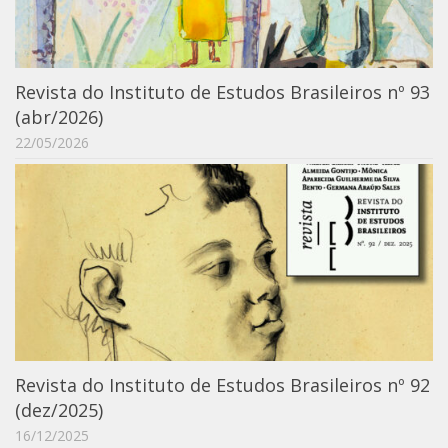
Moraes Silva
Portais
Educação em Fronteiras
Revista do Instituto de Estudos Brasileiros nº 93
Portal de Literatura de Cordel
(abr/2026)
Plataforma Modernismo
22/05/2026
Ver – Anita Malfatti
Novos Projetos
Manuel Correia de Andrade
Graduação
Sobre a Graduação
Disciplinas
1° semestre
Revista do Instituto de Estudos Brasileiros nº 92
(dez/2025)
2° semestre
16/12/2025
Aluno Especial