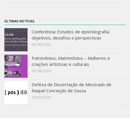
Revista do IEB
English
ÚLTIMAS NOTÍCIAS
Collection
Conferência: Estudos de epistolografia:
History
objetivos, desafios e perspectivas
IEB Archive
05/08/2026
IEB Library
Patrimônios, Matrimônios – Mulheres e
IEB Visual Arts Collection
criações artísticas e culturais
Journal [RIEB]
05/08/2026
CRINT
Defesa de Dissertação de Mestrado de
Graduate Program
Raquel Conceição de Souza
29/07/2026
Post-doc / Researchers
Contact US