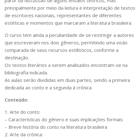
partir da discussão de alguns ensaios teóricos, mas
CaC
principalmente por meio da leitura e interpretação de textos
CD
de escritores nacionais, representantes de diferentes
estéticas e momentos que marcaram a literatura brasileira.
CDH
CEQUALI
O curso tem ainda a peculiaridade de se restringir a autores
que escreveram nos dois gêneros, permitindo uma visão
CPg
comparada de seus recursos estilísticos, conforme a
CRInt
destinação.
Os textos literários a serem analisados encontram-se na
CSA
bibliografia indicada.
Acadêmico
As aulas serão divididas em duas partes, sendo a primeira
Serviço de Apoio ao Ensino
dedicada ao conto e a segunda à crônica.
Concurso Docente
Conteúdo:
Representação Discente
1. Arte do conto:
Licitações e Contratos
– Características do gênero e suas implicações formais
– Breve história do conto na literatura brasileira
Abertas
2. Arte da crônica:
Encerradas