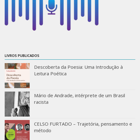
Orientadores
Credenciamento / Recredenciamento de Orientador
Credenciamento / Recredenciamento de Disciplina
Notícias da Pós
Aluno Especial
LIVROS PUBLICADOS
Dissertações Defendidas
Descoberta da Poesia: Uma Introdução à
Disciplinas de Pós-Graduação
Leitura Poética
1° semestre
2° semestre
Mário de Andrade, intérprete de um Brasil
racista
Informações aos Alunos
Docentes
CELSO FURTADO – Trajetória, pensamento e
IEB Virtual
método
Podcast