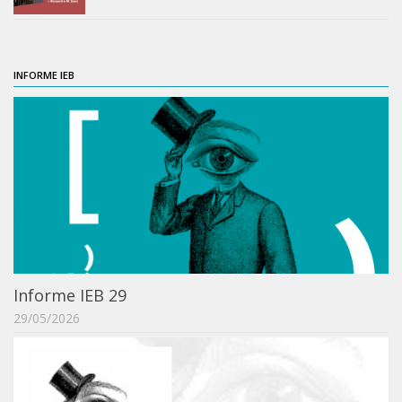
IEBinário
IEB Minecraft
INFORME IEB
Hackathon e Edit-a-thon
Xilogoritmo
Slam de Corda
Wikimedia e Wikidata
LABIEB
Sobre o LABIEB
Convenios
Informe IEB 29
Eventos
29/05/2026
Núcleos de Atividades
Notícias
Últimas notícias