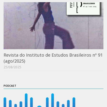
ProgramaUSP 60+
Pós-Graduação
Sobre a Pós
Ingresso – Processo Seletivo
Formulários – Requerimentos
Regulamentos
Revista do Instituto de Estudos Brasileiros nº 91
PAE
(ago/2025)
Matrícula
25/08/2025
Auxílio Financeiro
Exame de Qualificação
PODCAST
Depósito da Dissertação
Dissertação Corrigida
Orientadores / Credenciamentos