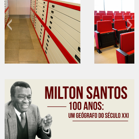
6º CIEAMP
Exposições
Manuel Correia de Andrade – o divulgador
científico
Movimentos Estudantis
Biblioteca
Sobre
60 anos do IEB
Biblioteca Digital
Dedalus
Mecila
Red BAALC
Tutoriais
Coleção de Artes Visuais
Sobre