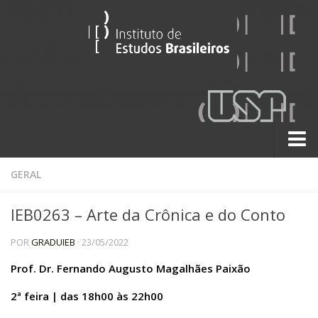
Sobre
GERAL
Contato
IEB0263 – Arte da Crônica e do Conto
A História do IEB
POR
GRADUIEB
· 23/05/2022
Institucional
60 Anos
Prof. Dr. Fernando Augusto Magalhães Paixão
Paralelos 22
2ª feira | das 18h00 às 22h00
Pesquisa