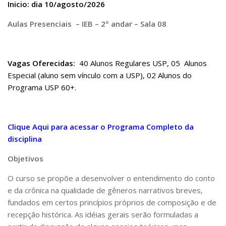
Inicio: dia 10/agosto/2026
Pós-Doutorado
Aulas Presenciais – IEB – 2º andar – Sala 08
Pesquisador Colaborador
Iniciação Científica
Vagas Oferecidas:
40 Alunos Regulares USP, 05 Alunos
Pré-Iniciação Científica
Especial (aluno sem vínculo com a USP), 02 Alunos do
GIP
Programa USP 60+.
Pró-Reitoria de Pesquisa e Inovação
LABIEB
Clique Aqui para acessar o Programa Completo da
Extensão
disciplina
Cursos
Objetivos
Criação de Curso
O curso se propõe a desenvolver o entendimento do conto
Isenção
e da crônica na qualidade de gêneros narrativos breves,
Comissões
fundados em certos princípios próprios de composição e de
recepção histórica. As idéias gerais serão formuladas a
CAAF