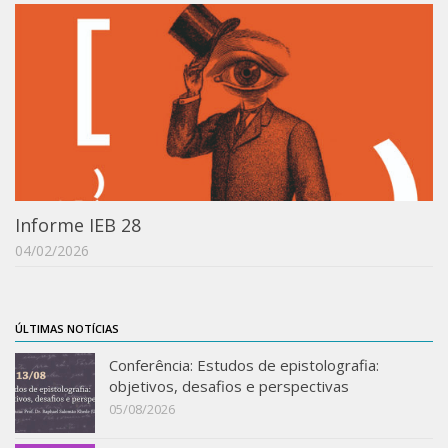
Acadêmico
Graduação
Pós-Graduação
Acervo
Publicações
Almanack Braziliense
Informe IEB 28
Cadernos do IEB
04/02/2026
Catálogos
Estudos Brasileiros
Guia do IEB
ÚLTIMAS NOTÍCIAS
Informe IEB
Conferência: Estudos de epistolografia:
objetivos, desafios e perspectivas
Livros publicados
05/08/2026
MarioScriptor