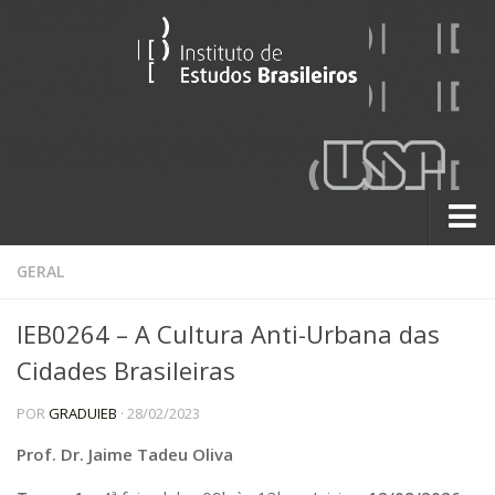
Sobre
GERAL
Contato
IEB0264 – A Cultura Anti-Urbana das
A História do IEB
Cidades Brasileiras
Institucional
POR
GRADUIEB
· 28/02/2023
60 Anos
Paralelos 22
Prof. Dr. Jaime Tadeu Oliva
Pesquisa