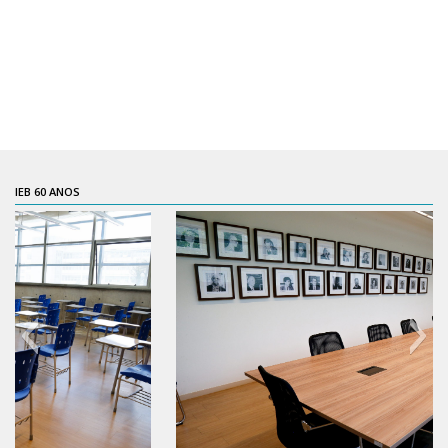
Contratos
PCA
Divisão Administrativa Financeira
Sobre
Divisão de Apoio e Divulgação
IEB 60 ANOS
Transparência
Acervo
Arquivo
Sobre
Catálogo on-line
Consulta/Normas
Ações e Parcerias
Eventos