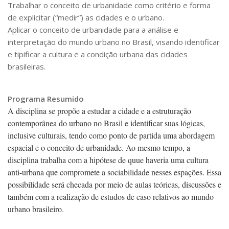
Trabalhar o conceito de urbanidade como critério e forma
CaC
de explicitar (“medir”) as cidades e o urbano.
CD
Aplicar o conceito de urbanidade para a análise e
CDH
interpretação do mundo urbano no Brasil, visando identificar
e tipificar a cultura e a condição urbana das cidades
CEQUALI
brasileiras.
CPg
CRInt
Programa Resumido
CSA
A disciplina se propõe a estudar a cidade e a estruturação
contemporânea do urbano no Brasil e identificar suas lógicas,
Acadêmico
inclusive culturais, tendo como ponto de partida uma abordagem
Serviço de Apoio ao Ensino
espacial e o conceito de urbanidade. Ao mesmo tempo, a
Concurso Docente
disciplina trabalha com a hipótese de quue haveria uma cultura
anti-urbana que compromete a sociabilidade nesses espações. Essa
Representação Discente
possibilidade será checada por meio de aulas teóricas, discussões e
Licitações e Contratos
também com a realização de estudos de caso relativos ao mundo
urbano brasileiro
.
Abertas
Encerradas