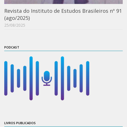
ProgramaUSP 60+
Revista do Instituto de Estudos Brasileiros nº 91
(ago/2025)
Pós-Graduação
25/08/2025
Sobre a Pós
Ingresso – Processo Seletivo
Formulários – Requerimentos
PODCAST
Regulamentos
PAE
Matrícula
Auxílio Financeiro
Exame de Qualificação
Depósito da Dissertação
Dissertação Corrigida
Orientadores / Credenciamentos
LIVROS PUBLICADOS