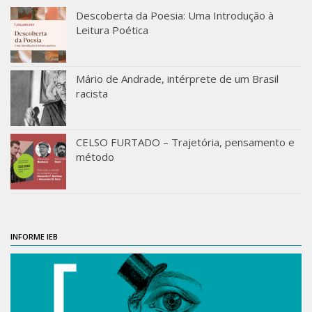
Orientadores
Descoberta da Poesia: Uma Introdução à
Leitura Poética
Credenciamento / Recredenciamento de Orientador
Credenciamento / Recredenciamento de Disciplina
Mário de Andrade, intérprete de um Brasil
racista
Notícias da Pós
Aluno Especial
Dissertações Defendidas
CELSO FURTADO – Trajetória, pensamento e
método
Disciplinas de Pós-Graduação
1° semestre
2° semestre
Informações aos Alunos
INFORME IEB
Docentes
IEB Virtual
Podcast