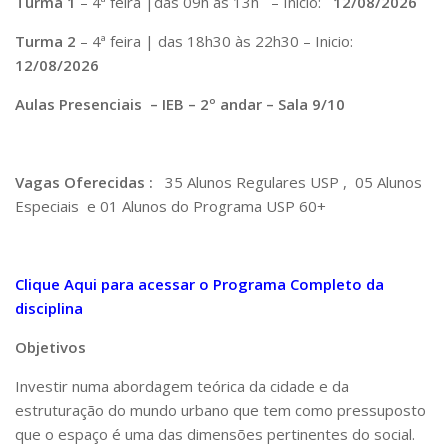
Turma 1
– 4ª feira |das 09h às 13h – Inicio:
12/08/2026
Pós-Doutorado
Turma 2
– 4ª feira | das 18h30 às 22h30 – Inicio:
Pesquisador Colaborador
12/08/2026
Iniciação Científica
Aulas Presenciais – IEB – 2º andar – Sala 9/10
Pré-Iniciação Científica
GIP
Vagas Oferecidas :
35 Alunos Regulares USP , 05 Alunos
Pró-Reitoria de Pesquisa e Inovação
Especiais e 01 Alunos do Programa USP 60+
LABIEB
Extensão
Clique Aqui para acessar o Programa Completo da
Cursos
disciplina
Criação de Curso
Objetivos
Isenção
Investir numa abordagem teórica da cidade e da
Comissões
estruturação do mundo urbano que tem como pressuposto
CAAF
que o espaço é uma das dimensões pertinentes do social.