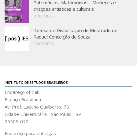
Revista do IEB
Patrimônios, Matrimônios – Mulheres e
criações artísticas e culturais
English
05/08/2026
Collection
Defesa de Dissertação de Mestrado de
History
Raquel Conceição de Souza
29/07/2026
IEB Archive
IEB Library
IEB Visual Arts Collection
Journal [RIEB]
INSTITUTO DE ESTUDOS BRASILEIROS
CRINT
Endereço oficial:
Graduate Program
Espaço Brasiliana
Post-doc / Researchers
Av. Prof. Luciano Gualberto, 78
Cidade Universitária - São Paulo - SP
Contact US
05508-010
Endereço para entregas: