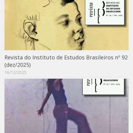
Moraes Silva
Portais
Educação em Fronteiras
Portal de Literatura de Cordel
Plataforma Modernismo
Ver – Anita Malfatti
Revista do Instituto de Estudos Brasileiros nº 92
Novos Projetos
(dez/2025)
Manuel Correia de Andrade
16/12/2025
Graduação
Sobre a Graduação
Disciplinas
1° semestre
2° semestre
Aluno Especial