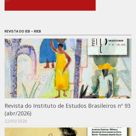
Catálogo on-line
Exposições Passadas
Aquisição de Acervo
REVISTA DO IEB – RIEB
Educativo
Exposições
Guia do IEB
Reprodução
Extroversão
Projeto Brasil-África
Projeto Brasil Ciência
Revista do Instituto de Estudos Brasileiros nº 93
Dicionários
(abr/2026)
Bluteau
22/05/2026
Medicina