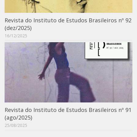
Moraes Silva
Portais
Revista do Instituto de Estudos Brasileiros nº 92
Educação em Fronteiras
(dez/2025)
Portal de Literatura de Cordel
16/12/2025
Plataforma Modernismo
Ver – Anita Malfatti
Novos Projetos
Manuel Correia de Andrade
Graduação
Sobre a Graduação
Disciplinas
Revista do Instituto de Estudos Brasileiros nº 91
1° semestre
(ago/2025)
25/08/2025
2° semestre
Aluno Especial