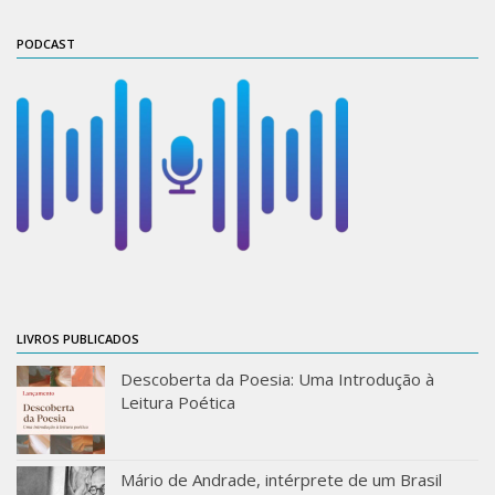
ProgramaUSP 60+
PODCAST
Pós-Graduação
Sobre a Pós
Ingresso – Processo Seletivo
Formulários – Requerimentos
Regulamentos
PAE
Matrícula
Auxílio Financeiro
LIVROS PUBLICADOS
Exame de Qualificação
Descoberta da Poesia: Uma Introdução à
Leitura Poética
Depósito da Dissertação
Dissertação Corrigida
Orientadores / Credenciamentos
Mário de Andrade, intérprete de um Brasil