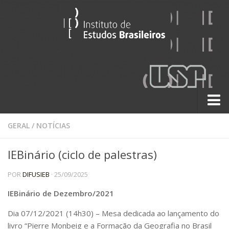
Sobre
GERAL
/
NOTÍCIAS
Contato
IEBinário (ciclo de palestras)
A História do IEB
POR
DIFUSIEB
· 25/09/2025
Institucional
60 Anos
IEBinário de Dezembro/2021
Paralelos 22
Dia 07/12/2021 (14h30) – Mesa dedicada ao lançamento do
livro “Pierre Monbeig e a Formação da Geografia no Brasil
Pesquisa