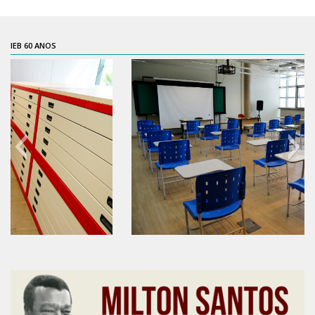
Contratos
PCA
IEB 60 ANOS
Divisão Administrativa Financeira
Sobre
Divisão de Apoio e Divulgação
Transparência
Acervo
Arquivo
Sobre
Catálogo on-line
60 anos do IEB
Consulta/Normas
Ações e Parcerias
Eventos