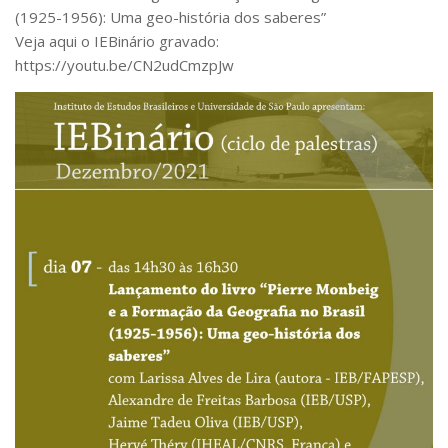
(1925-1956): Uma geo-história dos saberes”
Pós-Doutorado
Veja aqui o IEBinário gravado:
Pesquisador Colaborador
https://youtu.be/CN2udCmzpJw
Iniciação Científica
Pré-Iniciação Científica
GIP
Pró-Reitoria de Pesquisa e Inovação
LABIEB
Extensão
Cursos
Criação de Curso
Isenção
Comissões
CAAF