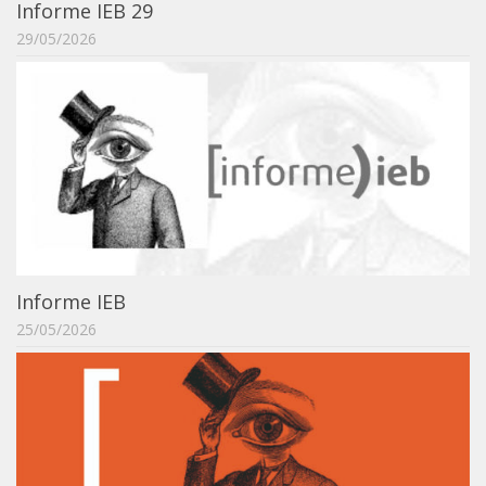
Informe IEB 29
IEBinário
29/05/2026
IEB Minecraft
Hackathon e Edit-a-thon
Xilogoritmo
Slam de Corda
Wikimedia e Wikidata
LABIEB
Sobre o LABIEB
Informe IEB
Convenios
25/05/2026
Eventos
Núcleos de Atividades
Notícias
Últimas notícias