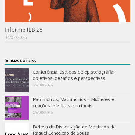
Acadêmico
Graduação
Pós-Graduação
Informe IEB 28
Acervo
04/02/2026
Publicações
Almanack Braziliense
ÚLTIMAS NOTÍCIAS
Cadernos do IEB
Conferência: Estudos de epistolografia:
Catálogos
objetivos, desafios e perspectivas
05/08/2026
Estudos Brasileiros
Guia do IEB
Patrimônios, Matrimônios – Mulheres e
criações artísticas e culturais
Informe IEB
05/08/2026
Livros publicados
Defesa de Dissertação de Mestrado de
MarioScriptor
Raquel Conceição de Souza