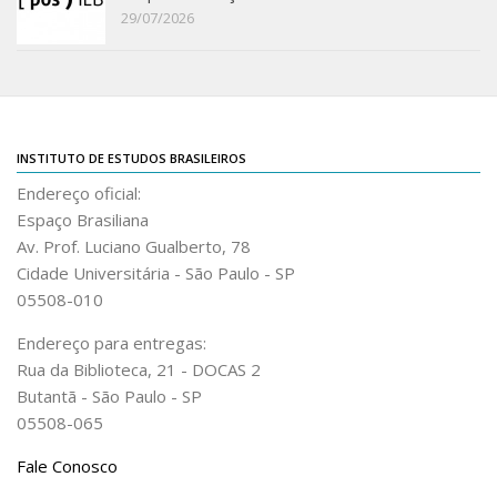
Revista do IEB
29/07/2026
English
Collection
History
IEB Archive
INSTITUTO DE ESTUDOS BRASILEIROS
Endereço oficial:
IEB Library
Espaço Brasiliana
IEB Visual Arts Collection
Av. Prof. Luciano Gualberto, 78
Journal [RIEB]
Cidade Universitária - São Paulo - SP
05508-010
CRINT
Graduate Program
Endereço para entregas:
Rua da Biblioteca, 21 - DOCAS 2
Post-doc / Researchers
Butantã - São Paulo - SP
Contact US
05508-065
Fale Conosco