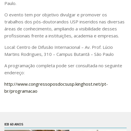
Paulo.
Pós-Doutorado
O evento tem por objetivo divulgar e promover os
Pesquisador Colaborador
trabalhos dos pós-doutorandos USP inseridos nas diversas
Iniciação Científica
áreas de conhecimento, ampliando a visibilidade desses
profissionais frente a instituições, academia e empresas.
Pré-Iniciação Científica
Local: Centro de Difusão Internacional – Av. Prof. Lúcio
GIP
Martins Rodrigues, 310 – Campus Butantã – São Paulo
Pró-Reitoria de Pesquisa e Inovação
A programação completa pode ser consultada no seguinte
LABIEB
endereço:
Extensão
http://www.congressoposdocsusp.kinghost.net/pt-
Cursos
br/programacao
Criação de Curso
Isenção
Comissões
IEB 60 ANOS
CAAF