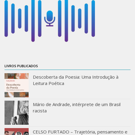
Moraes Silva
Portais
Educação em Fronteiras
Portal de Literatura de Cordel
Plataforma Modernismo
Ver – Anita Malfatti
Novos Projetos
LIVROS PUBLICADOS
Manuel Correia de Andrade
Descoberta da Poesia: Uma Introdução à
Graduação
Leitura Poética
Sobre a Graduação
Disciplinas
Mário de Andrade, intérprete de um Brasil
racista
1° semestre
2° semestre
CELSO FURTADO – Trajetória, pensamento e
Aluno Especial