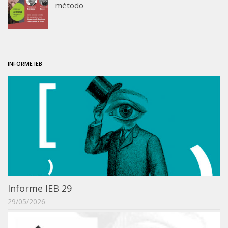
método
ProgramaUSP 60+
Pós-Graduação
Sobre a Pós
INFORME IEB
Ingresso – Processo Seletivo
Formulários – Requerimentos
Regulamentos
PAE
Matrícula
Auxílio Financeiro
Exame de Qualificação
Depósito da Dissertação
Informe IEB 29
29/05/2026
Dissertação Corrigida
Orientadores / Credenciamentos