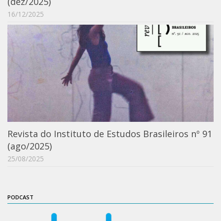
(dez/2025)
Catálogo on-line
16/12/2025
Exposições Passadas
Aquisição de Acervo
Educativo
Exposições
Guia do IEB
Reprodução
Extroversão
Revista do Instituto de Estudos Brasileiros nº 91
Projeto Brasil-África
(ago/2025)
25/08/2025
Projeto Brasil Ciência
Dicionários
Bluteau
PODCAST
Medicina