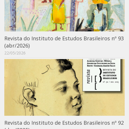
6º CIEAMP
Exposições
Manuel Correia de Andrade – o divulgador
científico
Revista do Instituto de Estudos Brasileiros nº 93
Movimentos Estudantis
(abr/2026)
Biblioteca
22/05/2026
Sobre
Biblioteca Digital
Dedalus
Mecila
Red BAALC
Tutoriais
Coleção de Artes Visuais
Revista do Instituto de Estudos Brasileiros nº 92
Sobre