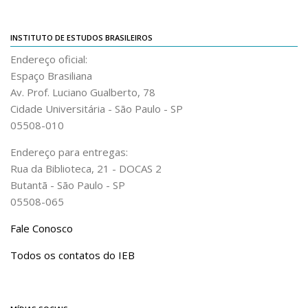
Acadêmico
Graduação
INSTITUTO DE ESTUDOS BRASILEIROS
Endereço oficial:
Pós-Graduação
Espaço Brasiliana
Acervo
Av. Prof. Luciano Gualberto, 78
Publicações
Cidade Universitária - São Paulo - SP
05508-010
Almanack Braziliense
Endereço para entregas:
Cadernos do IEB
Rua da Biblioteca, 21 - DOCAS 2
Catálogos
Butantã - São Paulo - SP
Estudos Brasileiros
05508-065
Guia do IEB
Fale Conosco
Informe IEB
Todos os contatos do IEB
Livros publicados
MarioScriptor