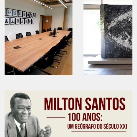
CaC
CD
CDH
CEQUALI
CPg
CRInt
CSA
Acadêmico
60 anos do IEB
Serviço de Apoio ao Ensino
Concurso Docente
Representação Discente
Licitações e Contratos
Abertas
Encerradas