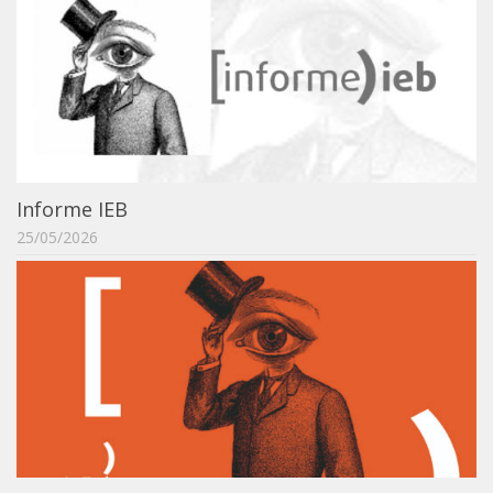
Orientadores
Credenciamento / Recredenciamento de Orientador
Credenciamento / Recredenciamento de Disciplina
Notícias da Pós
Aluno Especial
Informe IEB
Dissertações Defendidas
25/05/2026
Disciplinas de Pós-Graduação
1° semestre
2° semestre
Informações aos Alunos
Docentes
IEB Virtual
Podcast