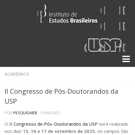
Sobre
ACADÊMICO
Contato
II Congresso de Pós-Doutorandos da
A História do IEB
USP
Institucional
POR
PESQUISAIEB
· 12/09/2025
60 Anos
Paralelos 22
O
II Congresso de Pós-Doutorandos da USP
será realizado
nos dias
15, 16 e 17 de setembro de 2025
, no campus São
Pesquisa