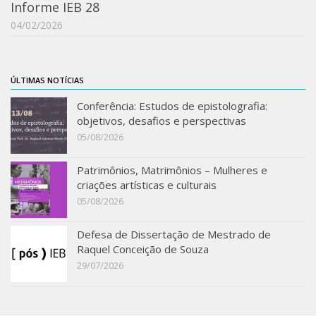
Informe IEB 28
IEBinário
04/02/2026
IEB Minecraft
Hackathon e Edit-a-thon
ÚLTIMAS NOTÍCIAS
Xilogoritmo
Conferência: Estudos de epistolografia:
Slam de Corda
objetivos, desafios e perspectivas
Wikimedia e Wikidata
05/08/2026
LABIEB
Patrimônios, Matrimônios – Mulheres e
criações artísticas e culturais
Sobre o LABIEB
05/08/2026
Convenios
Eventos
Defesa de Dissertação de Mestrado de
Raquel Conceição de Souza
Núcleos de Atividades
29/07/2026
Notícias
Últimas notícias