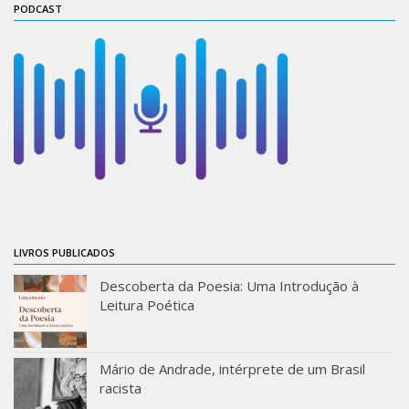
Moraes Silva
PODCAST
Portais
Educação em Fronteiras
Portal de Literatura de Cordel
Plataforma Modernismo
Ver – Anita Malfatti
Novos Projetos
Manuel Correia de Andrade
Graduação
LIVROS PUBLICADOS
Sobre a Graduação
Descoberta da Poesia: Uma Introdução à
Leitura Poética
Disciplinas
1° semestre
Mário de Andrade, intérprete de um Brasil
2° semestre
racista
Aluno Especial