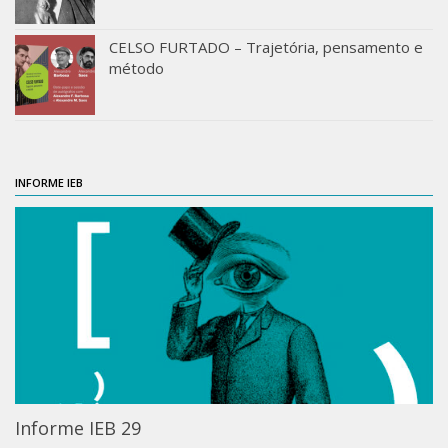
ProgramaUSP 60+
CELSO FURTADO – Trajetória, pensamento e
Pós-Graduação
método
Sobre a Pós
Ingresso – Processo Seletivo
Formulários – Requerimentos
INFORME IEB
Regulamentos
PAE
Matrícula
Auxílio Financeiro
Exame de Qualificação
Depósito da Dissertação
Dissertação Corrigida
Informe IEB 29
Orientadores / Credenciamentos