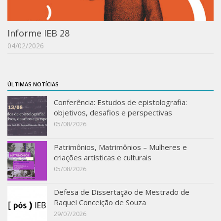
IEBinário
IEB Minecraft
Informe IEB 28
04/02/2026
Hackathon e Edit-a-thon
Xilogoritmo
Slam de Corda
ÚLTIMAS NOTÍCIAS
Wikimedia e Wikidata
Conferência: Estudos de epistolografia:
LABIEB
objetivos, desafios e perspectivas
05/08/2026
Sobre o LABIEB
Convenios
Patrimônios, Matrimônios – Mulheres e
criações artísticas e culturais
Eventos
05/08/2026
Núcleos de Atividades
Defesa de Dissertação de Mestrado de
Notícias
Raquel Conceição de Souza
29/07/2026
Últimas notícias