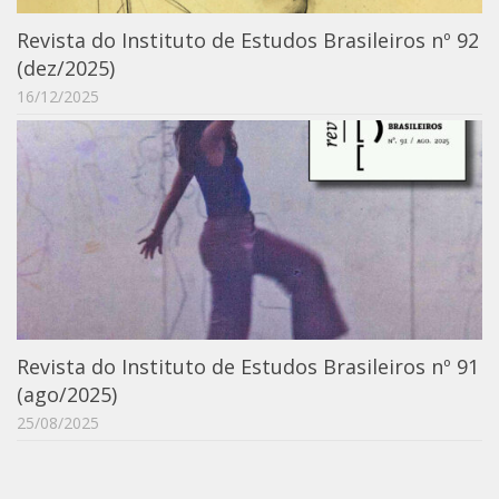
Catálogo on-line
Revista do Instituto de Estudos Brasileiros nº 92
Exposições Passadas
(dez/2025)
16/12/2025
Aquisição de Acervo
Educativo
Exposições
Guia do IEB
Reprodução
Extroversão
Projeto Brasil-África
Projeto Brasil Ciência
Revista do Instituto de Estudos Brasileiros nº 91
(ago/2025)
Dicionários
25/08/2025
Bluteau
Medicina