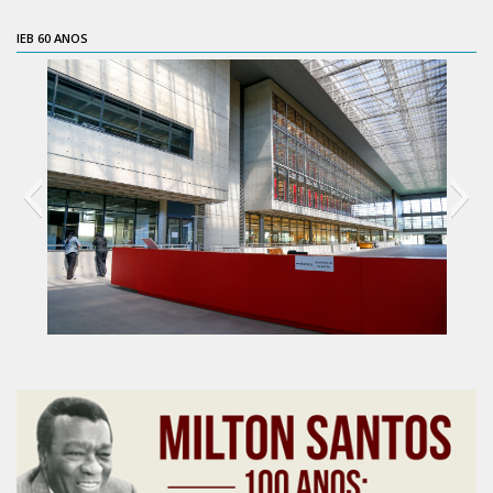
CaC
IEB 60 ANOS
CD
CDH
CEQUALI
CPg
CRInt
CSA
Acadêmico
Serviço de Apoio ao Ensino
Concurso Docente
60 anos do IEB
Representação Discente
Licitações e Contratos
Abertas
Encerradas