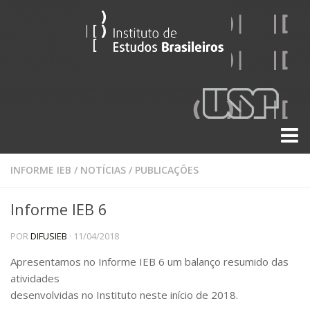
Sobre
INFORME IEB
/
NOTÍCIAS
/
PUBLICAÇÕES
Contato
Informe IEB 6
A História do IEB
POR
DIFUSIEB
· 11/04/2018
Institucional
60 Anos
Apresentamos no
Informe
IEB
6
um balanço resumido das
atividades
Paralelos 22
desenvolvidas no Instituto neste início de 2018.
Pesquisa