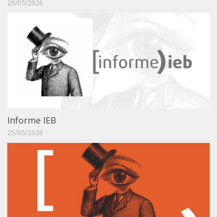
29/05/2026
Orientadores
Credenciamento / Recredenciamento de Orientador
Credenciamento / Recredenciamento de Disciplina
Notícias da Pós
Aluno Especial
Dissertações Defendidas
Disciplinas de Pós-Graduação
Informe IEB
1° semestre
25/05/2026
2° semestre
Informações aos Alunos
Docentes
IEB Virtual
Podcast