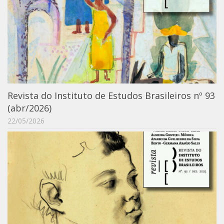
6º CIEAMP
Exposições
Manuel Correia de Andrade – o divulgador
científico
Movimentos Estudantis
Biblioteca
Revista do Instituto de Estudos Brasileiros nº 93
Sobre
(abr/2026)
Biblioteca Digital
22/05/2026
Dedalus
Mecila
Red BAALC
Tutoriais
Coleção de Artes Visuais
Sobre