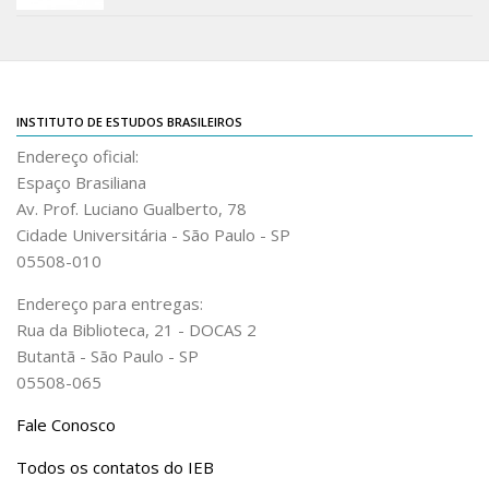
Acadêmico
Graduação
Pós-Graduação
INSTITUTO DE ESTUDOS BRASILEIROS
Acervo
Endereço oficial:
Publicações
Espaço Brasiliana
Almanack Braziliense
Av. Prof. Luciano Gualberto, 78
Cidade Universitária - São Paulo - SP
Cadernos do IEB
05508-010
Catálogos
Endereço para entregas:
Estudos Brasileiros
Rua da Biblioteca, 21 - DOCAS 2
Guia do IEB
Butantã - São Paulo - SP
05508-065
Informe IEB
Livros publicados
Fale Conosco
MarioScriptor
Todos os contatos do IEB