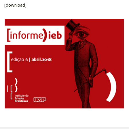
[
download
]
Pós-Doutorado
Pesquisador Colaborador
Iniciação Científica
Pré-Iniciação Científica
GIP
Pró-Reitoria de Pesquisa e Inovação
LABIEB
Extensão
Cursos
Criação de Curso
Isenção
Comissões
CAAF