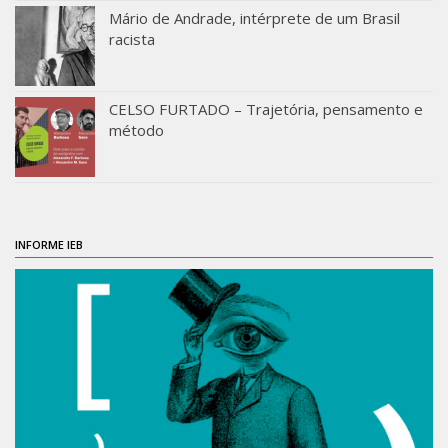
Mário de Andrade, intérprete de um Brasil
ProgramaUSP 60+
racista
Pós-Graduação
Sobre a Pós
CELSO FURTADO – Trajetória, pensamento e
método
Ingresso – Processo Seletivo
Formulários – Requerimentos
Regulamentos
PAE
INFORME IEB
Matrícula
Auxílio Financeiro
Exame de Qualificação
Depósito da Dissertação
Dissertação Corrigida
Orientadores / Credenciamentos