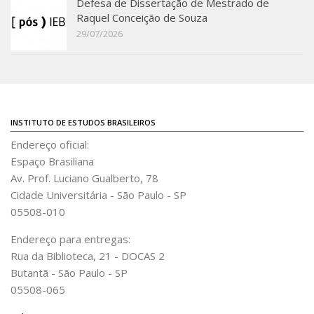
Defesa de Dissertação de Mestrado de
Acadêmico
Raquel Conceição de Souza
29/07/2026
Graduação
Pós-Graduação
Acervo
Publicações
INSTITUTO DE ESTUDOS BRASILEIROS
Almanack Braziliense
Endereço oficial:
Cadernos do IEB
Espaço Brasiliana
Av. Prof. Luciano Gualberto, 78
Catálogos
Cidade Universitária - São Paulo - SP
Estudos Brasileiros
05508-010
Guia do IEB
Endereço para entregas:
Informe IEB
Rua da Biblioteca, 21 - DOCAS 2
Butantã - São Paulo - SP
Livros publicados
05508-065
MarioScriptor