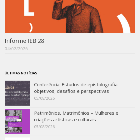
IEBinário
IEB Minecraft
Hackathon e Edit-a-thon
Informe IEB 28
Xilogoritmo
04/02/2026
Slam de Corda
Wikimedia e Wikidata
LABIEB
ÚLTIMAS NOTÍCIAS
Sobre o LABIEB
Conferência: Estudos de epistolografia:
objetivos, desafios e perspectivas
Convenios
05/08/2026
Eventos
Patrimônios, Matrimônios – Mulheres e
Núcleos de Atividades
criações artísticas e culturais
Notícias
05/08/2026
Últimas notícias