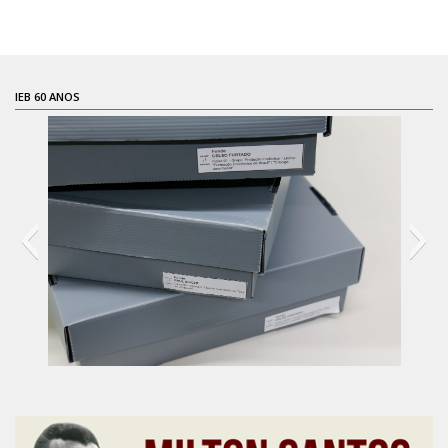
CaC
CD
CDH
IEB 60 ANOS
CEQUALI
CPg
CRInt
CSA
Acadêmico
Serviço de Apoio ao Ensino
Concurso Docente
Representação Discente
60 anos do IEB
Licitações e Contratos
Abertas
Encerradas