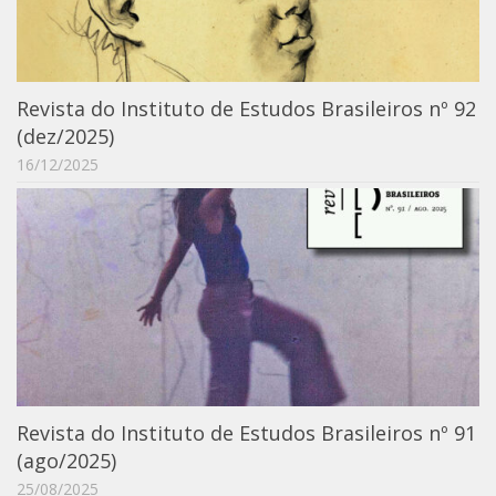
Catálogo on-line
Exposições Passadas
Aquisição de Acervo
Revista do Instituto de Estudos Brasileiros nº 92
Educativo
(dez/2025)
16/12/2025
Exposições
Guia do IEB
Reprodução
Extroversão
Projeto Brasil-África
Projeto Brasil Ciência
Dicionários
Revista do Instituto de Estudos Brasileiros nº 91
Bluteau
(ago/2025)
Medicina
25/08/2025