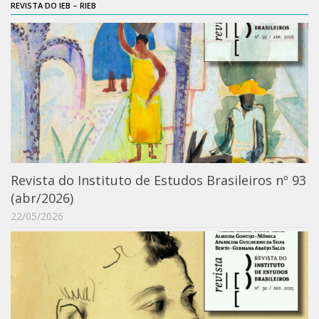
REVISTA DO IEB – RIEB
6º CIEAMP
Exposições
Manuel Correia de Andrade – o divulgador
científico
Movimentos Estudantis
Biblioteca
Sobre
Biblioteca Digital
Revista do Instituto de Estudos Brasileiros nº 93
Dedalus
(abr/2026)
Mecila
22/05/2026
Red BAALC
Tutoriais
Coleção de Artes Visuais
Sobre