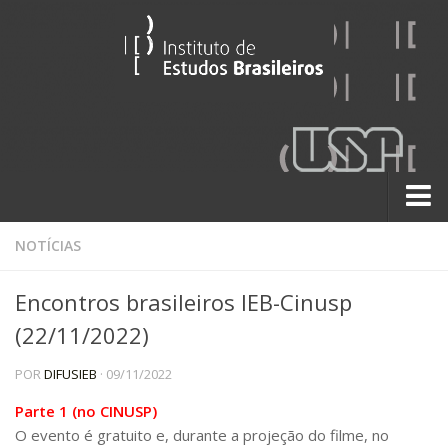
Sobre
NOTÍCIAS
Contato
Encontros brasileiros IEB-Cinusp
A História do IEB
(22/11/2022)
Institucional
POR
DIFUSIEB
· 09/11/2022
60 Anos
Paralelos 22
Parte 1 (no CINUSP)
O evento é gratuito e, durante a projeção do filme, no
Pesquisa