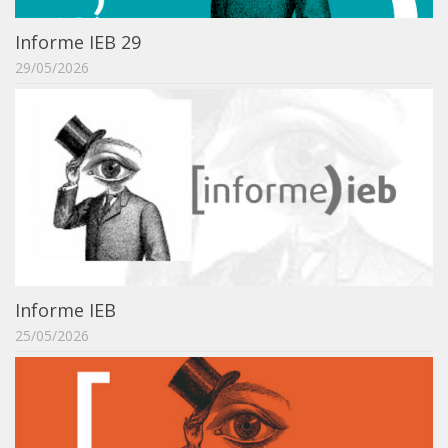
Orientadores
Informe IEB 29
Credenciamento / Recredenciamento de Orientador
29/05/2026
Credenciamento / Recredenciamento de Disciplina
Notícias da Pós
Aluno Especial
Dissertações Defendidas
Disciplinas de Pós-Graduação
1° semestre
2° semestre
Informe IEB
Informações aos Alunos
25/05/2026
Docentes
IEB Virtual
Podcast