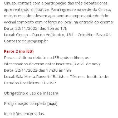
Cinusp, contará com a participação das três debatedoras,
Pós-Doutorado
apresentando a iniciativa. Para ingresso na sede do Cinusp,
os interessados devem apresentar comprovante de ciclo
Pesquisador Colaborador
vacinal completo com reforço no local, na entrada do cinema.
Iniciação Científica
Data
: 22/11/2022, das 15h às 17h
Pré-Iniciação Científica
Local
: Cinusp – Rua do Anfiteatro, 181 – Colméia – Favo 04
Contato
: cinusp@usp.br
GIP
Parte 2 (no IEB)
Pró-Reitoria de Pesquisa e Inovação
Para assistir ao debate no IEB após o filme, os
LABIEB
interessados deverão estar inscritos (9 a 21 de nov)
Extensão
Data
: 22/11/2022 das 17h30 às 19h
Local
: Sala Marta Rossetti Batista – Térreo – Instituto de
Cursos
Estudos Brasileiros IEB-USP
Criação de Curso
Obrigatório o uso de máscara
Isenção
Programação completa [
aqui
]
Comissões
CAAF
Inscrições encerradas.