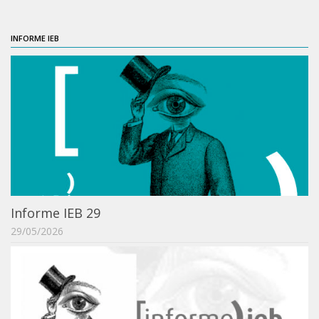
ProgramaUSP 60+
INFORME IEB
Pós-Graduação
Sobre a Pós
Ingresso – Processo Seletivo
Formulários – Requerimentos
Regulamentos
PAE
Matrícula
Informe IEB 29
Auxílio Financeiro
29/05/2026
Exame de Qualificação
Depósito da Dissertação
Dissertação Corrigida
Orientadores / Credenciamentos