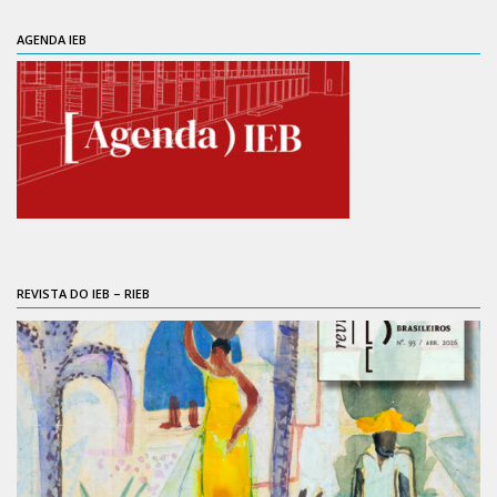
Contratos
AGENDA IEB
PCA
Divisão Administrativa Financeira
Sobre
Divisão de Apoio e Divulgação
Transparência
Acervo
Arquivo
REVISTA DO IEB – RIEB
Sobre
Catálogo on-line
Consulta/Normas
Ações e Parcerias
Eventos