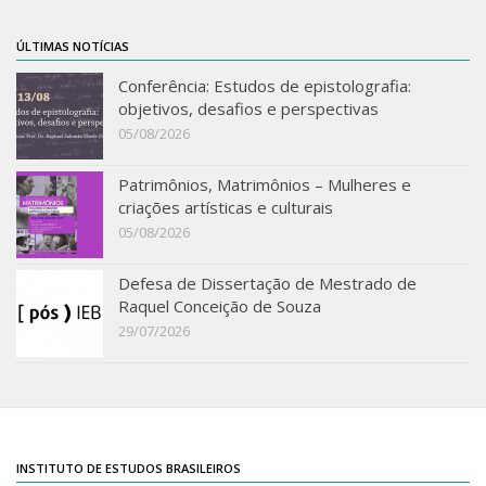
IEBinário
ÚLTIMAS NOTÍCIAS
IEB Minecraft
Conferência: Estudos de epistolografia:
Hackathon e Edit-a-thon
objetivos, desafios e perspectivas
05/08/2026
Xilogoritmo
Slam de Corda
Patrimônios, Matrimônios – Mulheres e
criações artísticas e culturais
Wikimedia e Wikidata
05/08/2026
LABIEB
Defesa de Dissertação de Mestrado de
Sobre o LABIEB
Raquel Conceição de Souza
Convenios
29/07/2026
Eventos
Núcleos de Atividades
Notícias
INSTITUTO DE ESTUDOS BRASILEIROS
Últimas notícias