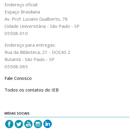
Endereço oficial:
Acadêmico
Espaço Brasiliana
Graduação
Av. Prof. Luciano Gualberto, 78
Cidade Universitária - São Paulo - SP
Pós-Graduação
05508-010
Acervo
Endereço para entregas:
Publicações
Rua da Biblioteca, 21 - DOCAS 2
Almanack Braziliense
Butantã - São Paulo - SP
05508-065
Cadernos do IEB
Catálogos
Fale Conosco
Estudos Brasileiros
Todos os contatos do IEB
Guia do IEB
Informe IEB
MÍDIAS SOCIAIS
Livros publicados
MarioScriptor