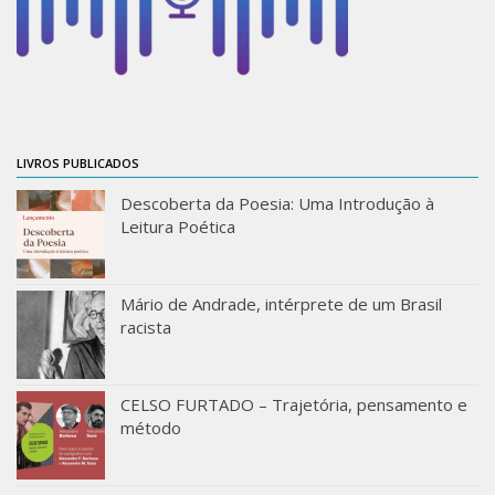
Moraes Silva
Portais
Educação em Fronteiras
Portal de Literatura de Cordel
Plataforma Modernismo
LIVROS PUBLICADOS
Ver – Anita Malfatti
Descoberta da Poesia: Uma Introdução à
Leitura Poética
Novos Projetos
Manuel Correia de Andrade
Graduação
Mário de Andrade, intérprete de um Brasil
racista
Sobre a Graduação
Disciplinas
CELSO FURTADO – Trajetória, pensamento e
1° semestre
método
2° semestre
Aluno Especial