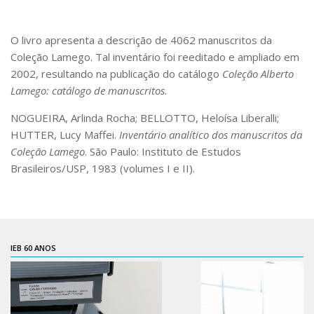
Pós-Doutorado
O livro apresenta a descrição de 4062 manuscritos da
Pesquisador Colaborador
Coleção Lamego. Tal inventário foi reeditado e ampliado em
Iniciação Científica
2002, resultando na publicação do catálogo
Coleção Alberto
Pré-Iniciação Científica
Lamego: catálogo de manuscritos
.
GIP
NOGUEIRA, Arlinda Rocha; BELLOTTO, Heloísa Liberalli;
HUTTER, Lucy Maffei.
Inventário analítico dos manuscritos da
Pró-Reitoria de Pesquisa e Inovação
Coleção Lamego
. São Paulo: Instituto de Estudos
LABIEB
Brasileiros/USP, 1983 (volumes I e II).
Extensão
Cursos
Criação de Curso
IEB 60 ANOS
Isenção
Comissões
CAAF