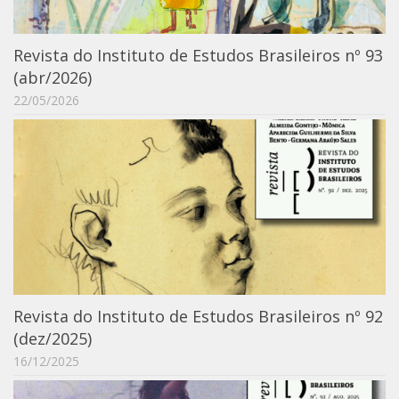
6º CIEAMP
Exposições
Revista do Instituto de Estudos Brasileiros nº 93
Manuel Correia de Andrade – o divulgador
(abr/2026)
científico
22/05/2026
Movimentos Estudantis
Biblioteca
Sobre
Biblioteca Digital
Dedalus
Mecila
Red BAALC
Revista do Instituto de Estudos Brasileiros nº 92
Tutoriais
(dez/2025)
Coleção de Artes Visuais
16/12/2025
Sobre