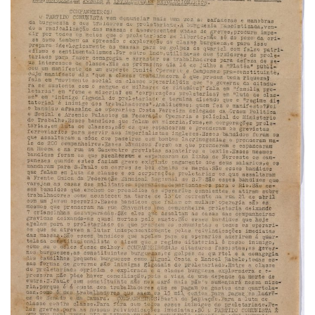
Pós-Doutorado
Pesquisador Colaborador
Iniciação Científica
Pré-Iniciação Científica
GIP
Pró-Reitoria de Pesquisa e Inovação
LABIEB
Extensão
Cursos
Criação de Curso
Isenção
Comissões
CAAF