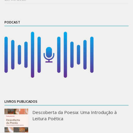
ProgramaUSP 60+
Pós-Graduação
PODCAST
Sobre a Pós
Ingresso – Processo Seletivo
Formulários – Requerimentos
Regulamentos
PAE
Matrícula
Auxílio Financeiro
Exame de Qualificação
LIVROS PUBLICADOS
Depósito da Dissertação
Descoberta da Poesia: Uma Introdução à
Dissertação Corrigida
Leitura Poética
Orientadores / Credenciamentos