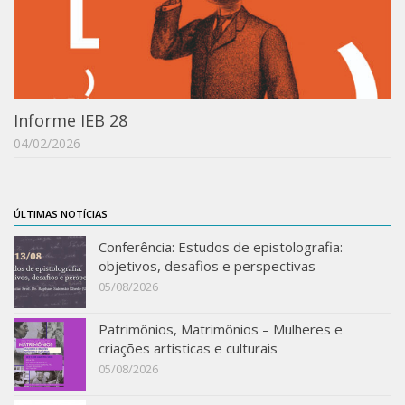
Acadêmico
Graduação
Pós-Graduação
Acervo
Informe IEB 28
Publicações
04/02/2026
Almanack Braziliense
Cadernos do IEB
ÚLTIMAS NOTÍCIAS
Catálogos
Conferência: Estudos de epistolografia:
Estudos Brasileiros
objetivos, desafios e perspectivas
05/08/2026
Guia do IEB
Informe IEB
Patrimônios, Matrimônios – Mulheres e
criações artísticas e culturais
Livros publicados
05/08/2026
MarioScriptor