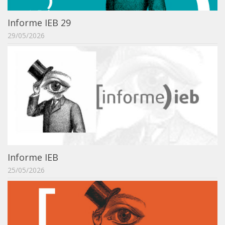
IEBinário
Informe IEB 29
IEB Minecraft
29/05/2026
Hackathon e Edit-a-thon
Xilogoritmo
Slam de Corda
Wikimedia e Wikidata
LABIEB
Sobre o LABIEB
Convenios
Informe IEB
Eventos
25/05/2026
Núcleos de Atividades
Notícias
Últimas notícias