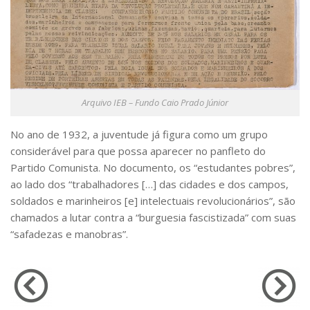
CaC
CD
CDH
CEQUALI
CPg
Arquivo IEB – Fundo Caio Prado Júnior
CRInt
No ano de 1932, a juventude já figura como um grupo
CSA
considerável para que possa aparecer no panfleto do
Partido Comunista. No documento, os “estudantes pobres”,
Acadêmico
ao lado dos “trabalhadores […] das cidades e dos campos,
Serviço de Apoio ao Ensino
soldados e marinheiros [e] intelectuais revolucionários”, são
Concurso Docente
chamados a lutar contra a “burguesia fascistizada” com suas
“safadezas e manobras”.
Representação Discente
Licitações e Contratos
Abertas
Encerradas