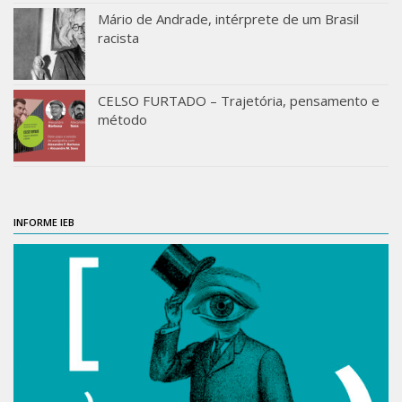
Orientadores
Mário de Andrade, intérprete de um Brasil
racista
Credenciamento / Recredenciamento de Orientador
Credenciamento / Recredenciamento de Disciplina
CELSO FURTADO – Trajetória, pensamento e
método
Notícias da Pós
Aluno Especial
Dissertações Defendidas
Disciplinas de Pós-Graduação
INFORME IEB
1° semestre
2° semestre
Informações aos Alunos
Docentes
IEB Virtual
Podcast