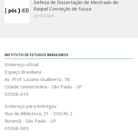
Revista do IEB
Defesa de Dissertação de Mestrado de
Raquel Conceição de Souza
English
29/07/2026
Collection
History
IEB Archive
IEB Library
INSTITUTO DE ESTUDOS BRASILEIROS
Endereço oficial:
IEB Visual Arts Collection
Espaço Brasiliana
Journal [RIEB]
Av. Prof. Luciano Gualberto, 78
CRINT
Cidade Universitária - São Paulo - SP
05508-010
Graduate Program
Post-doc / Researchers
Endereço para entregas:
Rua da Biblioteca, 21 - DOCAS 2
Contact US
Butantã - São Paulo - SP
05508-065