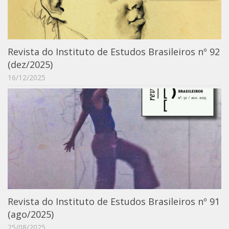
Moraes Silva
Portais
Educação em Fronteiras
Revista do Instituto de Estudos Brasileiros nº 92
Portal de Literatura de Cordel
(dez/2025)
Plataforma Modernismo
16/12/2025
Ver – Anita Malfatti
Novos Projetos
Manuel Correia de Andrade
Graduação
Sobre a Graduação
Disciplinas
1° semestre
Revista do Instituto de Estudos Brasileiros nº 91
2° semestre
(ago/2025)
Aluno Especial
25/08/2025