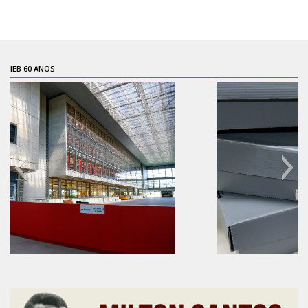
Contratos
PCA
Divisão Administrativa Financeira
IEB 60 ANOS
Sobre
Divisão de Apoio e Divulgação
Transparência
Acervo
Arquivo
Sobre
Catálogo on-line
Consulta/Normas
60 anos do IEB
Ações e Parcerias
Eventos