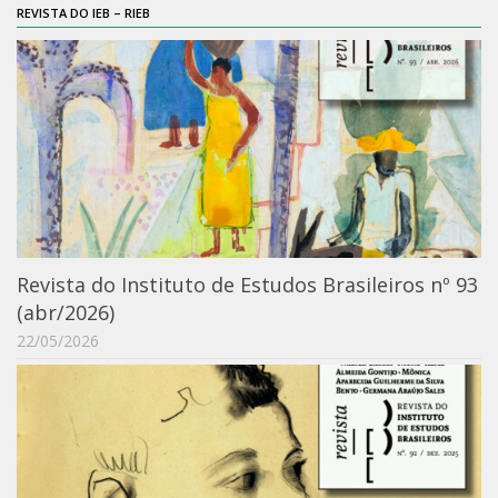
REVISTA DO IEB – RIEB
Catálogo on-line
Exposições Passadas
Aquisição de Acervo
Educativo
Exposições
Guia do IEB
Reprodução
Extroversão
Revista do Instituto de Estudos Brasileiros nº 93
(abr/2026)
Projeto Brasil-África
22/05/2026
Projeto Brasil Ciência
Dicionários
Bluteau
Medicina