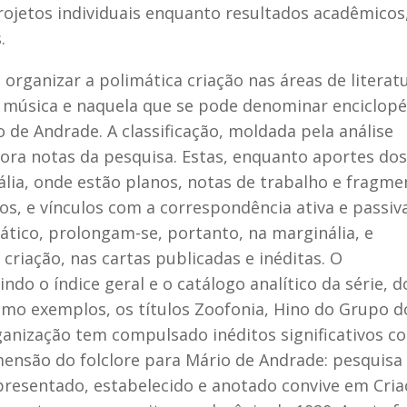
ojetos individuais enquanto resultados acadêmicos,
.
rganizar a polimática criação nas áreas de literatu
ore, música e naquela que se pode denominar enciclop
io de Andrade. A classificação, moldada pela análise
pora notas da pesquisa. Estas, enquanto aportes dos
lia, onde estão planos, notas de trabalho e fragme
os, e vínculos com a correspondência ativa e passiv
ático, prolongam-se, portanto, na marginália, e
iação, nas cartas publicadas e inéditas. O
o o índice geral e o catálogo analítico da série, d
omo exemplos, os títulos Zoofonia, Hino do Grupo d
ganização tem compulsado inéditos significativos c
mensão do folclore para Mário de Andrade: pesquisa
apresentado, estabelecido e anotado convive em Cri