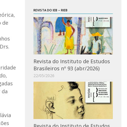
REVISTA DO IEB – RIEB
eórica,
o de
nhos
Drs.
Revista do Instituto de Estudos
aridade
Brasileiros nº 93 (abr/2026)
do,
22/05/2026
gadas
r da
lávia
ções
Revista do Instituto de Estudos