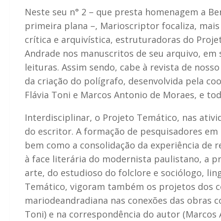
Neste seu n° 2 – que presta homenagem a Bene
primeira plana –, Marioscriptor focaliza, mais
crítica e arquivística, estruturadoras do Pro
Andrade nos manuscritos de seu arquivo, em 
leituras. Assim sendo, cabe à revista de nos
da criação do polígrafo, desenvolvida pela co
Flávia Toni e Marcos Antonio de Moraes, e to
Interdisciplinar, o Projeto Temático, nas ati
do escritor. A formação de pesquisadores em p
bem como a consolidação da experiência de r
à face literária do modernista paulistano, a p
arte, do estudioso do folclore e sociólogo, l
Temático, vigoram também os projetos dos 
mariodeandradiana nas conexões das obras com
Toni) e na correspondência do autor (Marcos 