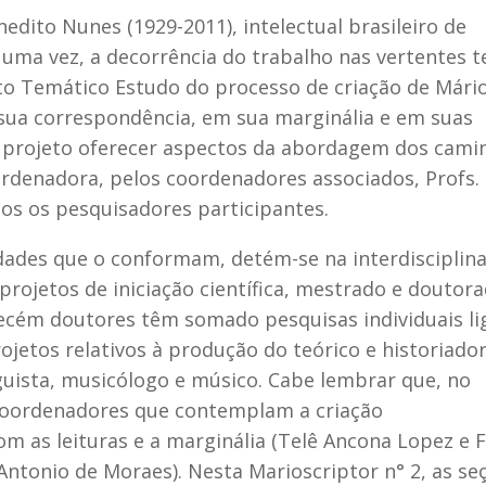
dito Nunes (1929-2011), intelectual brasileiro de
 uma vez, a decorrência do trabalho nas vertentes t
jeto Temático Estudo do processo de criação de Mári
sua correspondência, em sua marginália e em suas
so projeto oferecer aspectos da abordagem dos cami
ordenadora, pelos coordenadores associados, Profs. 
dos os pesquisadores participantes.
vidades que o conformam, detém-se na interdisciplin
rojetos de iniciação científica, mestrado e doutora
ecém doutores têm somado pesquisas individuais li
rojetos relativos à produção do teórico e historiado
inguista, musicólogo e músico. Cabe lembrar que, no
coordenadores que contemplam a criação
 as leituras e a marginália (Telê Ancona Lopez e F
Antonio de Moraes). Nesta Marioscriptor n° 2, as se