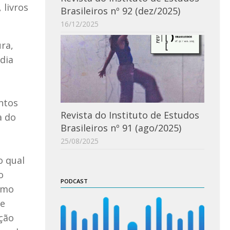
 livros
Brasileiros nº 92 (dez/2025)
16/12/2025
ra,
édia
ntos
Revista do Instituto de Estudos
a do
Brasileiros nº 91 (ago/2025)
25/08/2025
o qual
o
PODCAST
omo
 e
ação