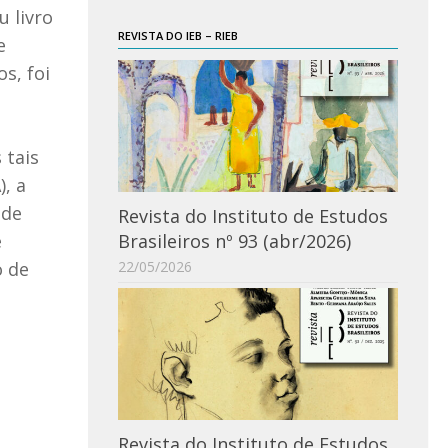
u livro
REVISTA DO IEB – RIEB
e
s, foi
 tais
, a
 de
Revista do Instituto de Estudos
Brasileiros nº 93 (abr/2026)
e
22/05/2026
o de
Revista do Instituto de Estudos