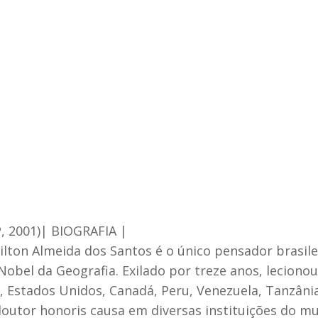
60 anos d
P, 2001)| BIOGRAFIA |
lton Almeida dos Santos é o único pensador brasile
Nobel da Geografia. Exilado por treze anos, leciono
, Estados Unidos, Canadá, Peru, Venezuela, Tanzâni
 doutor honoris causa em diversas instituições do m