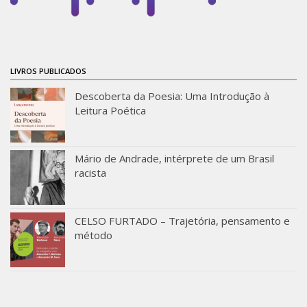
IEBinário
IEB Minecraft
Hackathon e Edit-a-thon
LIVROS PUBLICADOS
Xilogoritmo
Descoberta da Poesia: Uma Introdução à
Slam de Corda
Leitura Poética
Wikimedia e Wikidata
LABIEB
Mário de Andrade, intérprete de um Brasil
racista
Sobre o LABIEB
Convenios
CELSO FURTADO – Trajetória, pensamento e
Eventos
método
Núcleos de Atividades
Notícias
Últimas notícias