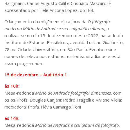
Bargmann, Carlos Augusto Calil e Cristiano Mascaro. É
Contratos
apresentado por Telê Ancona Lopez, do IEB.
PCA
O lançamento da edição enseja a Jornada
O fotógrafo
Divisão Administrativa Financeira
moderno Mário de Andrade e seu enigmático álbum
, a
realizar-se no dia 15 de dezembro deste 2022, na sede do
Sobre
Instituto de Estudos Brasileiros, avenida Luciano Gualberto,
Divisão de Apoio e Divulgação
78, na Cidade Universitária, em São Paulo. Evento reúne
Transparência
nomes de relevo nos estudos mariodeandradianos e está
assim programada:
Acervo
15 de dezembro – Auditório 1
Arquivo
às 10h:
Sobre
Mesa-redonda
Mário de Andrade fotógrafo: dimensões
, com
Catálogo on-line
os os Profs. Douglas Canjani; Pedro Fragelli e Viviane Vilela;
Consulta/Normas
mediadora: Profa. Flávia Camargo Toni
Ações e Parcerias
às 14h:
Eventos
Mesa-redonda
Mário de Andrade e seu álbum de fotógrafo
,