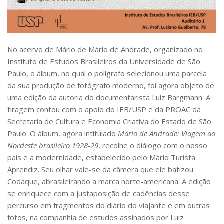
CaC
CD
CDH
No acervo de Mário de Mário de Andrade, organizado no
CEQUALI
Instituto de Estudos Brasileiros da Universidade de São
CPg
Paulo, o álbum, no qual o polígrafo selecionou uma parcela
da sua produção de fotógrafo moderno, foi agora objeto de
CRInt
uma edição da autoria do documentarista Luiz Bargmann. A
CSA
tiragem contou com o apoio do IEB/USP e da PROAC da
Acadêmico
Secretaria de Cultura e Economia Criativa do Estado de São
Paulo. O álbum, agora intitulado
Mário de Andrade:
Viagem ao
Serviço de Apoio ao Ensino
Nordeste brasileiro 1928-29
, recolhe o diálogo com o nosso
Concurso Docente
país e a modernidade, estabelecido pelo Mário Turista
Aprendiz. Seu olhar vale-se da câmera que ele batizou
Representação Discente
Codaque, abrasileirando a marca norte-americana. A edição
Licitações e Contratos
se enriquece com a justaposição de cadências desse
Abertas
percurso em fragmentos do diário do viajante e em outras
fotos, na companhia de estudos assinados por Luiz
Encerradas