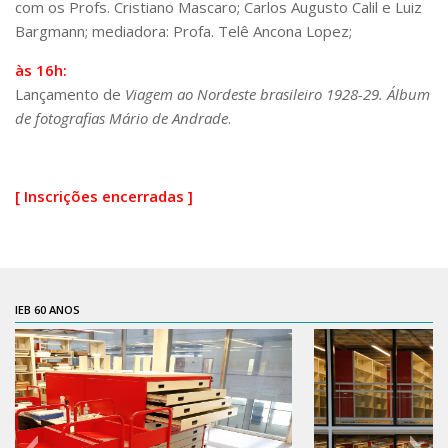
com os Profs. Cristiano Mascaro; Carlos Augusto Calil e Luiz
6º CIEAMP
Bargmann; mediadora: Profa. Telê Ancona Lopez;
Exposições
às 16h:
Manuel Correia de Andrade – o divulgador
Lançamento de
Viagem ao Nordeste brasileiro 1928-29. Álbum
científico
de fotografias Mário de Andrade
.
Movimentos Estudantis
Biblioteca
[ Inscrições encerradas ]
Sobre
Biblioteca Digital
Dedalus
Mecila
IEB 60 ANOS
Red BAALC
Tutoriais
Coleção de Artes Visuais
Sobre