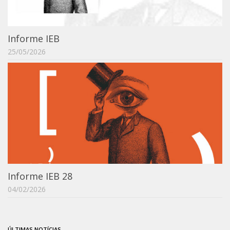
Revista do IEB
English
Informe IEB
Collection
25/05/2026
History
IEB Archive
IEB Library
IEB Visual Arts Collection
Journal [RIEB]
CRINT
Graduate Program
Informe IEB 28
Post-doc / Researchers
04/02/2026
Contact US
ÚLTIMAS NOTÍCIAS