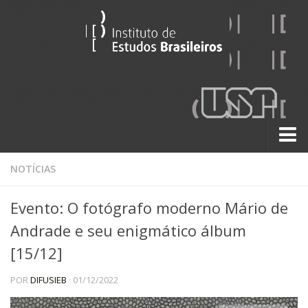
Sobre
NOTÍCIAS
Contato
Evento: O fotógrafo moderno Mário de
A História do IEB
Andrade e seu enigmático álbum
Institucional
[15/12]
60 Anos
POR
DIFUSIEB
· 01/12/2022
Paralelos 22
Pesquisa