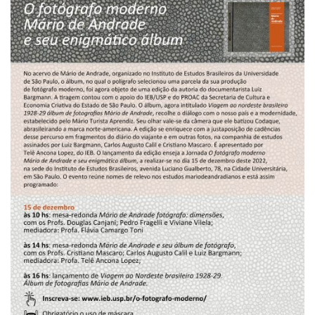
Pós-Doutorado
Pesquisador Colaborador
Iniciação Científica
Pré-Iniciação Científica
GIP
Pró-Reitoria de Pesquisa e Inovação
LABIEB
Extensão
Cursos
Criação de Curso
Isenção
Comissões
CAAF