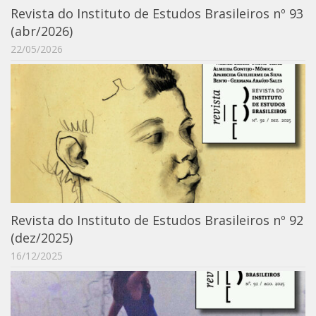
Revista do Instituto de Estudos Brasileiros nº 93
ProgramaUSP 60+
(abr/2026)
Pós-Graduação
22/05/2026
Sobre a Pós
Ingresso – Processo Seletivo
Formulários – Requerimentos
Regulamentos
PAE
Matrícula
Auxílio Financeiro
Revista do Instituto de Estudos Brasileiros nº 92
Exame de Qualificação
(dez/2025)
16/12/2025
Depósito da Dissertação
Dissertação Corrigida
Orientadores / Credenciamentos