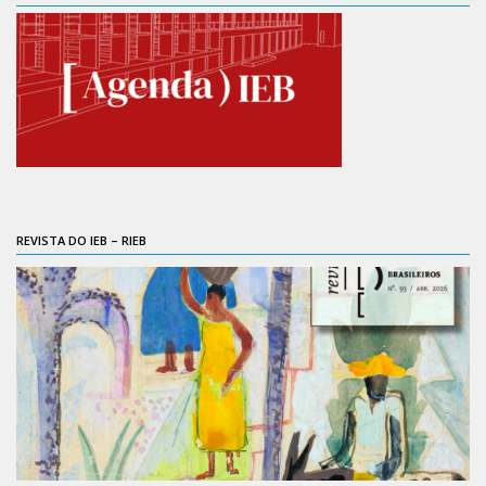
Moraes Silva
Portais
Educação em Fronteiras
Portal de Literatura de Cordel
Plataforma Modernismo
Ver – Anita Malfatti
Novos Projetos
REVISTA DO IEB – RIEB
Manuel Correia de Andrade
Graduação
Sobre a Graduação
Disciplinas
1° semestre
2° semestre
Aluno Especial