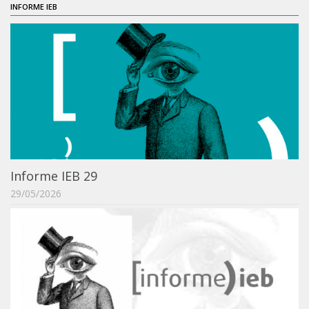
INFORME IEB
Acadêmico
Graduação
Pós-Graduação
Acervo
Publicações
Almanack Braziliense
Cadernos do IEB
Informe IEB 29
Catálogos
29/05/2026
Estudos Brasileiros
Guia do IEB
Informe IEB
Livros publicados
MarioScriptor