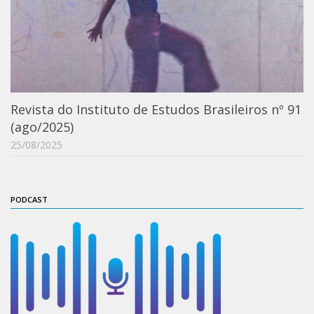
Orientadores
Credenciamento / Recredenciamento de Orientador
Credenciamento / Recredenciamento de Disciplina
Notícias da Pós
Revista do Instituto de Estudos Brasileiros nº 91
Aluno Especial
(ago/2025)
Dissertações Defendidas
25/08/2025
Disciplinas de Pós-Graduação
1° semestre
PODCAST
2° semestre
Informações aos Alunos
Docentes
IEB Virtual
Podcast