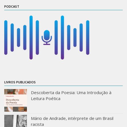
PODCAST
ProgramaUSP 60+
Pós-Graduação
Sobre a Pós
Ingresso – Processo Seletivo
Formulários – Requerimentos
Regulamentos
PAE
Matrícula
LIVROS PUBLICADOS
Auxílio Financeiro
Descoberta da Poesia: Uma Introdução à
Exame de Qualificação
Leitura Poética
Depósito da Dissertação
Dissertação Corrigida
Mário de Andrade, intérprete de um Brasil
Orientadores / Credenciamentos
racista