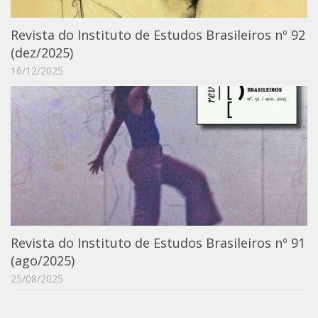
Moraes Silva
Portais
Revista do Instituto de Estudos Brasileiros nº 92
(dez/2025)
Educação em Fronteiras
16/12/2025
Portal de Literatura de Cordel
Plataforma Modernismo
Ver – Anita Malfatti
Novos Projetos
Manuel Correia de Andrade
Graduação
Sobre a Graduação
Revista do Instituto de Estudos Brasileiros nº 91
Disciplinas
(ago/2025)
1° semestre
25/08/2025
2° semestre
Aluno Especial