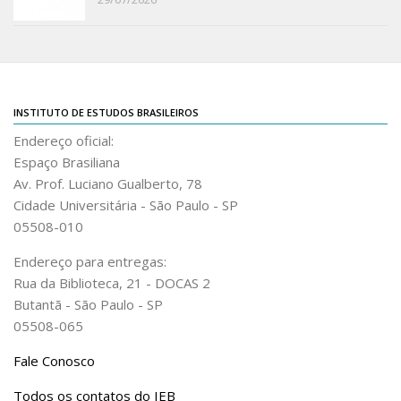
Revista do IEB
English
Collection
History
INSTITUTO DE ESTUDOS BRASILEIROS
IEB Archive
Endereço oficial:
IEB Library
Espaço Brasiliana
Av. Prof. Luciano Gualberto, 78
IEB Visual Arts Collection
Cidade Universitária - São Paulo - SP
Journal [RIEB]
05508-010
CRINT
Endereço para entregas:
Graduate Program
Rua da Biblioteca, 21 - DOCAS 2
Butantã - São Paulo - SP
Post-doc / Researchers
05508-065
Contact US
Fale Conosco
Todos os contatos do IEB