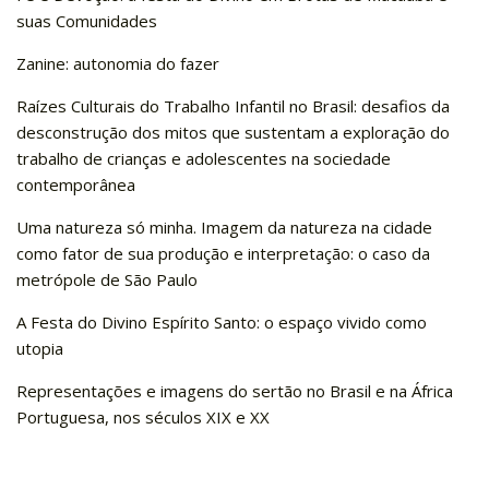
CaC
suas Comunidades
CD
Zanine: autonomia do fazer
CDH
Raízes Culturais do Trabalho Infantil no Brasil: desafios da
CEQUALI
desconstrução dos mitos que sustentam a exploração do
CPg
trabalho de crianças e adolescentes na sociedade
contemporânea
CRInt
Uma natureza só minha. Imagem da natureza na cidade
CSA
como fator de sua produção e interpretação: o caso da
Acadêmico
metrópole de São Paulo
Serviço de Apoio ao Ensino
A Festa do Divino Espírito Santo: o espaço vivido como
Concurso Docente
utopia
Representação Discente
Representações e imagens do sertão no Brasil e na África
Licitações e Contratos
Portuguesa, nos séculos XIX e XX
Abertas
Encerradas