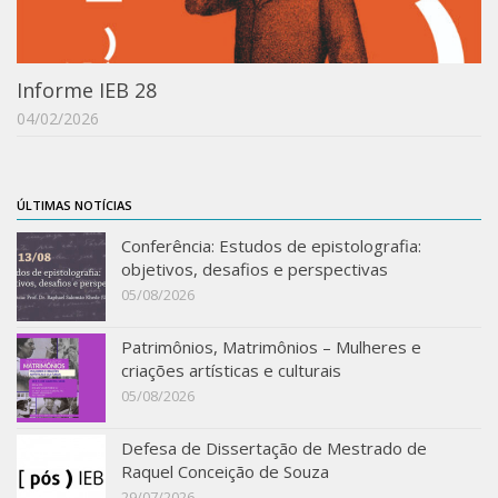
Acadêmico
Graduação
Informe IEB 28
Pós-Graduação
04/02/2026
Acervo
Publicações
ÚLTIMAS NOTÍCIAS
Almanack Braziliense
Conferência: Estudos de epistolografia:
Cadernos do IEB
objetivos, desafios e perspectivas
Catálogos
05/08/2026
Estudos Brasileiros
Patrimônios, Matrimônios – Mulheres e
Guia do IEB
criações artísticas e culturais
Informe IEB
05/08/2026
Livros publicados
Defesa de Dissertação de Mestrado de
MarioScriptor
Raquel Conceição de Souza
29/07/2026