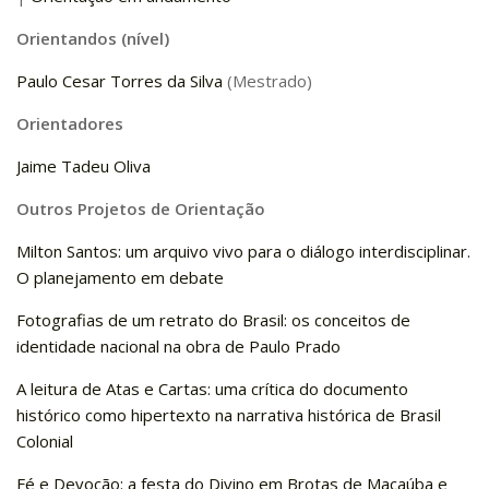
Pós-Doutorado
Orientandos (nível)
Pesquisador Colaborador
Paulo Cesar Torres da Silva
(Mestrado)
Iniciação Científica
Orientadores
Pré-Iniciação Científica
Jaime Tadeu Oliva
GIP
Outros Projetos de Orientação
Pró-Reitoria de Pesquisa e Inovação
LABIEB
Milton Santos: um arquivo vivo para o diálogo interdisciplinar.
O planejamento em debate
Extensão
Fotografias de um retrato do Brasil: os conceitos de
Cursos
identidade nacional na obra de Paulo Prado
Criação de Curso
A leitura de Atas e Cartas: uma crítica do documento
Isenção
histórico como hipertexto na narrativa histórica de Brasil
Comissões
Colonial
CAAF
Fé e Devoção: a festa do Divino em Brotas de Macaúba e