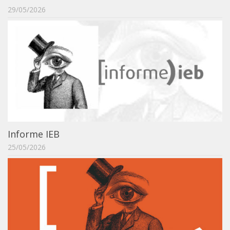
29/05/2026
IEBinário
IEB Minecraft
Hackathon e Edit-a-thon
Xilogoritmo
Slam de Corda
Wikimedia e Wikidata
LABIEB
Informe IEB
Sobre o LABIEB
25/05/2026
Convenios
Eventos
Núcleos de Atividades
Notícias
Últimas notícias