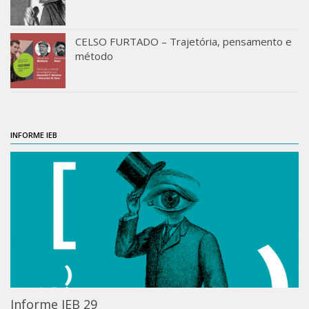
Orientadores
Credenciamento / Recredenciamento de Orientador
CELSO FURTADO – Trajetória, pensamento e
método
Credenciamento / Recredenciamento de Disciplina
Notícias da Pós
Aluno Especial
INFORME IEB
Dissertações Defendidas
Disciplinas de Pós-Graduação
1° semestre
2° semestre
Informações aos Alunos
Docentes
IEB Virtual
Informe IEB 29
Podcast