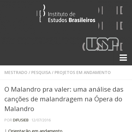
Sobre
MESTRADO
/
PESQUISA
/
PROJETOS EM ANDAMENTO
Contato
O Malandro pra valer: uma análise das
A História do IEB
canções de malandragem na Ópera do
Institucional
Malandro
60 Anos
POR
DIFUSIEB
· 12/07/2016
Paralelos 22
Pesquisa
|
Orientação em andamento