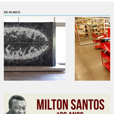
Contratos
IEB 60 ANOS
PCA
Divisão Administrativa Financeira
Sobre
Divisão de Apoio e Divulgação
Transparência
Acervo
Arquivo
Sobre
60 anos do IEB
Catálogo on-line
Consulta/Normas
Ações e Parcerias
Eventos