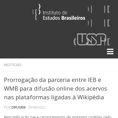
Sobre
NOTÍCIAS
Contato
Prorrogação da parceria entre IEB e
A História do IEB
WMB para difusão online dos acervos
Institucional
nas plataformas ligadas à Wikipédia
60 Anos
POR
DIFUSIEB
· 30/08/2022
Paralelos 22
Pesquisa
Rerratificação para carregamento de imagens cedidas pelo