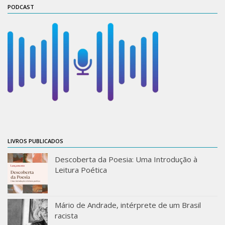
PODCAST
ProgramaUSP 60+
Pós-Graduação
Sobre a Pós
Ingresso – Processo Seletivo
Formulários – Requerimentos
Regulamentos
PAE
Matrícula
LIVROS PUBLICADOS
Auxílio Financeiro
Descoberta da Poesia: Uma Introdução à
Exame de Qualificação
Leitura Poética
Depósito da Dissertação
Dissertação Corrigida
Mário de Andrade, intérprete de um Brasil
racista
Orientadores / Credenciamentos