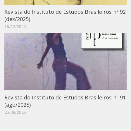
Moraes Silva
Revista do Instituto de Estudos Brasileiros nº 92
Portais
(dez/2025)
Educação em Fronteiras
16/12/2025
Portal de Literatura de Cordel
Plataforma Modernismo
Ver – Anita Malfatti
Novos Projetos
Manuel Correia de Andrade
Graduação
Sobre a Graduação
Revista do Instituto de Estudos Brasileiros nº 91
Disciplinas
(ago/2025)
1° semestre
25/08/2025
2° semestre
Aluno Especial