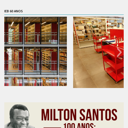
Contratos
IEB 60 ANOS
PCA
Divisão Administrativa Financeira
Sobre
Divisão de Apoio e Divulgação
Transparência
Acervo
Arquivo
Sobre
60 anos do IEB
Catálogo on-line
Consulta/Normas
Ações e Parcerias
Eventos