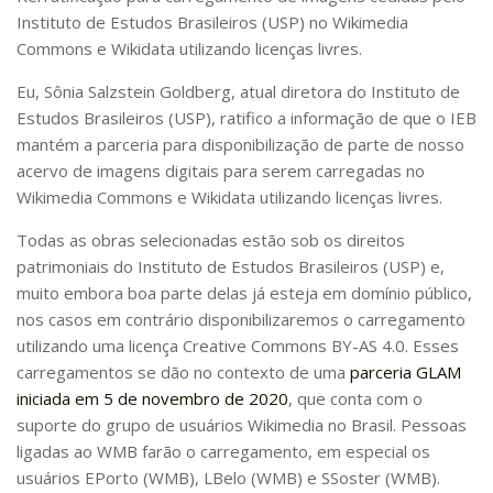
Instituto de Estudos Brasileiros (USP) no Wikimedia
Pós-Doutorado
Commons e Wikidata utilizando licenças livres.
Pesquisador Colaborador
Eu, Sônia Salzstein Goldberg, atual diretora do Instituto de
Iniciação Científica
Estudos Brasileiros (USP), ratifico a informação de que o IEB
Pré-Iniciação Científica
mantém a parceria para disponibilização de parte de nosso
acervo de imagens digitais para serem carregadas no
GIP
Wikimedia Commons e Wikidata utilizando licenças livres.
Pró-Reitoria de Pesquisa e Inovação
Todas as obras selecionadas estão sob os direitos
LABIEB
patrimoniais do Instituto de Estudos Brasileiros (USP) e,
Extensão
muito embora boa parte delas já esteja em domínio público,
nos casos em contrário disponibilizaremos o carregamento
Cursos
utilizando uma licença Creative Commons BY-AS 4.0. Esses
Criação de Curso
carregamentos se dão no contexto de uma
parceria GLAM
Isenção
iniciada em 5 de novembro de 2020
, que conta com o
suporte do grupo de usuários Wikimedia no Brasil. Pessoas
Comissões
ligadas ao WMB farão o carregamento, em especial os
CAAF
usuários EPorto (WMB), LBelo (WMB) e SSoster (WMB).