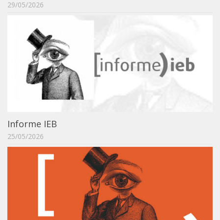
29/05/2026
IEBinário
IEB Minecraft
Hackathon e Edit-a-thon
Xilogoritmo
Slam de Corda
Wikimedia e Wikidata
LABIEB
Informe IEB
Sobre o LABIEB
25/05/2026
Convenios
Eventos
Núcleos de Atividades
Notícias
Últimas notícias