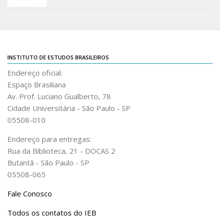
Revista do IEB
English
Collection
History
INSTITUTO DE ESTUDOS BRASILEIROS
IEB Archive
Endereço oficial:
Espaço Brasiliana
IEB Library
Av. Prof. Luciano Gualberto, 78
IEB Visual Arts Collection
Cidade Universitária - São Paulo - SP
Journal [RIEB]
05508-010
CRINT
Endereço para entregas:
Rua da Biblioteca, 21 - DOCAS 2
Graduate Program
Butantã - São Paulo - SP
Post-doc / Researchers
05508-065
Contact US
Fale Conosco
Todos os contatos do IEB