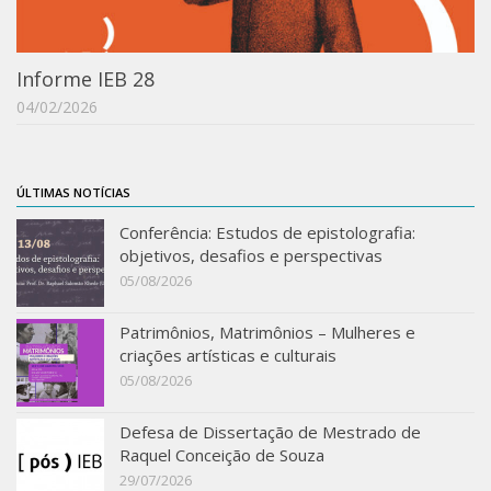
Acadêmico
Graduação
Informe IEB 28
Pós-Graduação
04/02/2026
Acervo
Publicações
ÚLTIMAS NOTÍCIAS
Almanack Braziliense
Conferência: Estudos de epistolografia:
Cadernos do IEB
objetivos, desafios e perspectivas
05/08/2026
Catálogos
Estudos Brasileiros
Patrimônios, Matrimônios – Mulheres e
Guia do IEB
criações artísticas e culturais
05/08/2026
Informe IEB
Livros publicados
Defesa de Dissertação de Mestrado de
Raquel Conceição de Souza
MarioScriptor
29/07/2026