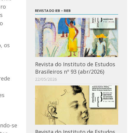
tro
REVISTA DO IEB – RIEB
as
io
, os
Revista do Instituto de Estudos
Brasileiros nº 93 (abr/2026)
rede
22/05/2026
es
ando-se
Revista do Instituto de Estudos