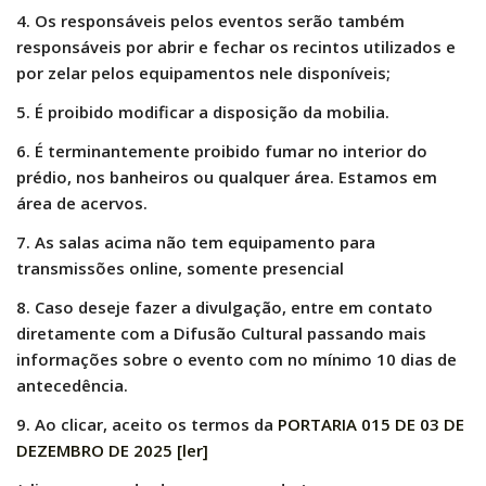
Moraes Silva
4. Os responsáveis pelos eventos serão também
Portais
responsáveis por abrir e fechar os recintos utilizados e
por zelar pelos equipamentos nele disponíveis;
Educação em Fronteiras
5. É proibido modificar a disposição da mobilia.
Portal de Literatura de Cordel
6. É terminantemente proibido fumar no interior do
Plataforma Modernismo
prédio, nos banheiros ou qualquer área. Estamos em
Ver – Anita Malfatti
área de acervos.
Novos Projetos
7. As salas acima não tem equipamento para
Manuel Correia de Andrade
transmissões online, somente presencial
Graduação
8. Caso deseje fazer a divulgação, entre em contato
diretamente com a Difusão Cultural passando mais
Sobre a Graduação
informações sobre o evento com no mínimo 10 dias de
Disciplinas
antecedência.
1° semestre
9. Ao clicar, aceito os termos da
PORTARIA 015 DE 03 DE
2° semestre
DEZEMBRO DE 2025 [ler]
Aluno Especial