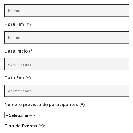
6º CIEAMP
Exposições
Hora Fim (*)
Manuel Correia de Andrade – o divulgador
científico
Movimentos Estudantis
Biblioteca
Data Início (*)
Sobre
Biblioteca Digital
Data Fim (*)
Dedalus
Mecila
Red BAALC
Número previsto de participantes (*)
Tutoriais
Coleção de Artes Visuais
Tipo de Evento (*):
Sobre