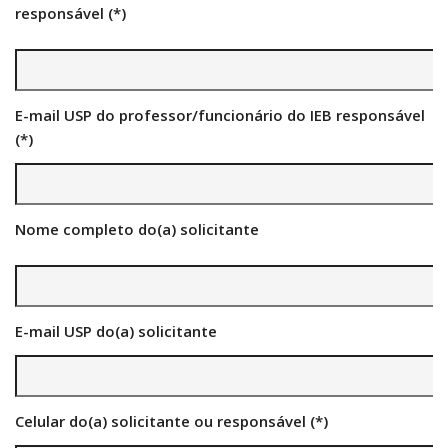
CaC
responsável (*)
CD
CDH
CEQUALI
E-mail USP do professor/funcionário do IEB responsável
(*)
CPg
CRInt
CSA
Nome completo do(a) solicitante
Acadêmico
Serviço de Apoio ao Ensino
Concurso Docente
E-mail USP do(a) solicitante
Representação Discente
Licitações e Contratos
Abertas
Celular do(a) solicitante ou responsável (*)
Encerradas