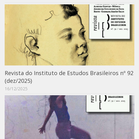
Acadêmico
Graduação
Pós-Graduação
Acervo
Publicações
Almanack Braziliense
Cadernos do IEB
Revista do Instituto de Estudos Brasileiros nº 92
Catálogos
(dez/2025)
16/12/2025
Estudos Brasileiros
Guia do IEB
Informe IEB
Livros publicados
MarioScriptor