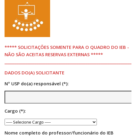
Pós-Doutorado
Pesquisador Colaborador
Iniciação Científica
Pré-Iniciação Científica
***** SOLICITAÇÕES SOMENTE PARA O QUADRO DO IEB -
GIP
NÃO SÃO ACEITAS RESERVAS EXTERNAS *****
Pró-Reitoria de Pesquisa e Inovação
________________________________________________________________________
LABIEB
DADOS DO(A) SOLICITANTE
Extensão
Nº USP do(a) responsável (*):
Cursos
Criação de Curso
Isenção
Cargo (*):
Comissões
CAAF
Nome completo do professor/funcionário do IEB