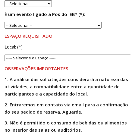
Catálogo on-line
É um evento ligado a Pós do IEB? (*):
Exposições Passadas
Aquisição de Acervo
ESPAÇO REQUISITADO
Educativo
Exposições
Local: (*):
Guia do IEB
Reprodução
OBSERVAÇÕES IMPORTANTES
Extroversão
1. A análise das solicitações considerará a natureza das
atividades, a compatibilidade entre a quantidade de
Projeto Brasil-África
participantes e a capacidade do local.
Projeto Brasil Ciência
2. Entraremos em contato via email para a
confirmação
Dicionários
do seu pedido de reserva. Aguarde.
Bluteau
3. Não é permitido o consumo de bebidas ou alimentos
Medicina
no interior das salas ou auditórios.