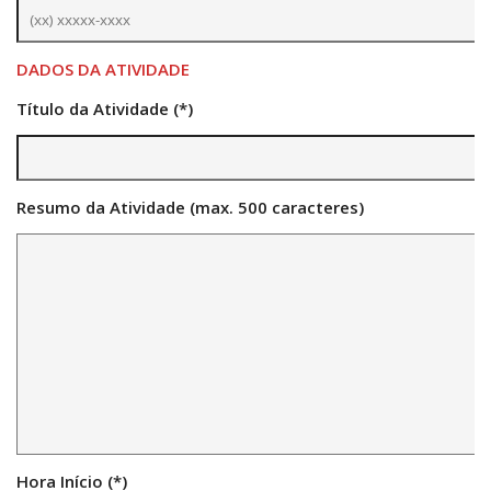
Contratos
PCA
DADOS DA ATIVIDADE
Divisão Administrativa Financeira
Título da Atividade (*)
Sobre
Divisão de Apoio e Divulgação
Resumo da Atividade (max. 500 caracteres)
Transparência
Acervo
Arquivo
Sobre
Catálogo on-line
Consulta/Normas
Ações e Parcerias
Eventos
Hora Início (*)