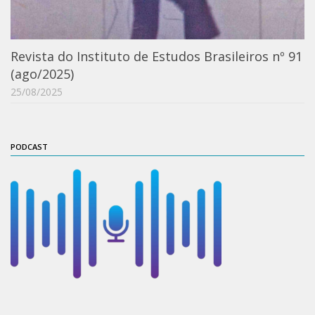
Revista do IEB
English
Revista do Instituto de Estudos Brasileiros nº 91
Collection
(ago/2025)
History
25/08/2025
IEB Archive
IEB Library
IEB Visual Arts Collection
PODCAST
Journal [RIEB]
CRINT
Graduate Program
Post-doc / Researchers
Contact US