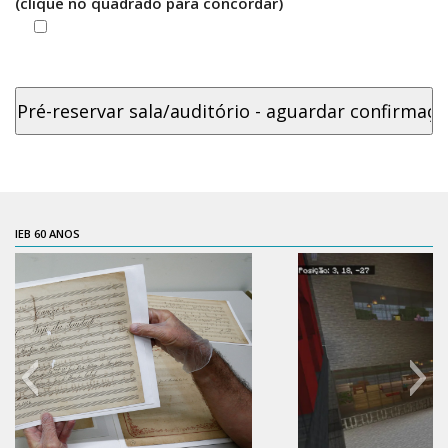
(clique no quadrado para concordar)
ProgramaUSP 60+
Pós-Graduação
Sobre a Pós
Ingresso – Processo Seletivo
Formulários – Requerimentos
Regulamentos
PAE
IEB 60 ANOS
Matrícula
Auxílio Financeiro
Exame de Qualificação
Depósito da Dissertação
Dissertação Corrigida
Orientadores / Credenciamentos