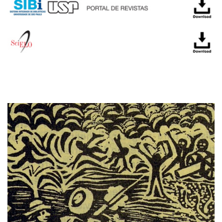
Pós-Doutorado
Pesquisador Colaborador
Iniciação Científica
Pré-Iniciação Científica
GIP
Pró-Reitoria de Pesquisa e Inovação
LABIEB
Extensão
Cursos
Criação de Curso
Isenção
Comissões
CAAF