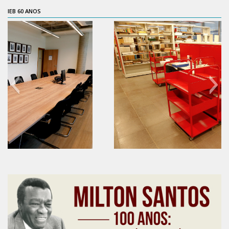
IEB 60 ANOS
Contratos
PCA
Divisão Administrativa Financeira
Sobre
Divisão de Apoio e Divulgação
Transparência
Acervo
Arquivo
60 anos do IEB
Sobre
Catálogo on-line
Consulta/Normas
Ações e Parcerias
Eventos