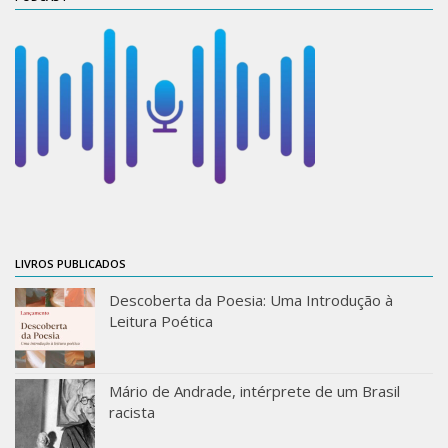
ProgramaUSP 60+
Pós-Graduação
Sobre a Pós
Ingresso – Processo Seletivo
Formulários – Requerimentos
Regulamentos
PAE
LIVROS PUBLICADOS
Matrícula
Auxílio Financeiro
Descoberta da Poesia: Uma Introdução à
Leitura Poética
Exame de Qualificação
Depósito da Dissertação
Mário de Andrade, intérprete de um Brasil
Dissertação Corrigida
racista
Orientadores / Credenciamentos