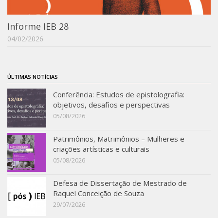
Acadêmico
Informe IEB 28
Graduação
04/02/2026
Pós-Graduação
Acervo
Publicações
ÚLTIMAS NOTÍCIAS
Almanack Braziliense
Conferência: Estudos de epistolografia:
objetivos, desafios e perspectivas
Cadernos do IEB
05/08/2026
Catálogos
Patrimônios, Matrimônios – Mulheres e
Estudos Brasileiros
criações artísticas e culturais
Guia do IEB
05/08/2026
Informe IEB
Defesa de Dissertação de Mestrado de
Livros publicados
Raquel Conceição de Souza
29/07/2026
MarioScriptor