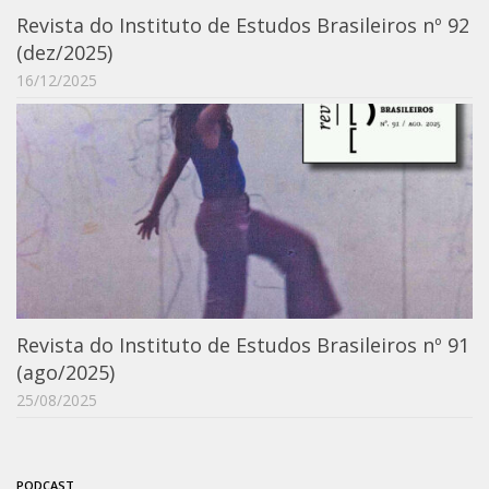
Moraes Silva
Revista do Instituto de Estudos Brasileiros nº 92
Portais
(dez/2025)
16/12/2025
Educação em Fronteiras
Portal de Literatura de Cordel
Plataforma Modernismo
Ver – Anita Malfatti
Novos Projetos
Manuel Correia de Andrade
Graduação
Sobre a Graduação
Revista do Instituto de Estudos Brasileiros nº 91
(ago/2025)
Disciplinas
25/08/2025
1° semestre
2° semestre
Aluno Especial
PODCAST