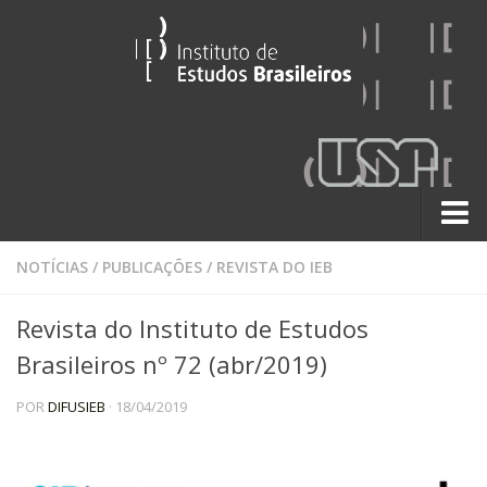
Sobre
NOTÍCIAS
/
PUBLICAÇÕES
/
REVISTA DO IEB
Contato
Revista do Instituto de Estudos
A História do IEB
Brasileiros nº 72 (abr/2019)
Institucional
POR
DIFUSIEB
· 18/04/2019
60 Anos
Paralelos 22
Pesquisa