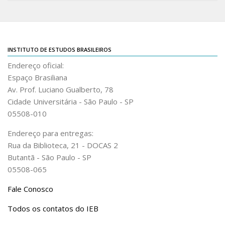
Revista do IEB
English
Collection
INSTITUTO DE ESTUDOS BRASILEIROS
History
Endereço oficial:
IEB Archive
Espaço Brasiliana
IEB Library
Av. Prof. Luciano Gualberto, 78
Cidade Universitária - São Paulo - SP
IEB Visual Arts Collection
05508-010
Journal [RIEB]
Endereço para entregas:
CRINT
Rua da Biblioteca, 21 - DOCAS 2
Graduate Program
Butantã - São Paulo - SP
05508-065
Post-doc / Researchers
Contact US
Fale Conosco
Todos os contatos do IEB