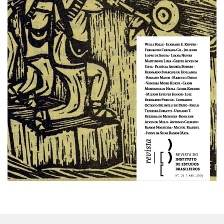
CaC
CD
CDH
CEQUALI
CPg
CRInt
CSA
Acadêmico
Serviço de Apoio ao Ensino
Concurso Docente
Representação Discente
Licitações e Contratos
Abertas
Encerradas