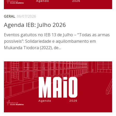
Pós-Doutorado
Pesquisador Colaborador
GERAL
06/07/2026
Agenda IEB: Julho 2026
Iniciação Científica
Pré-Iniciação Científica
Eventos gatuitos no IEB 13 de Julho – “Todas as armas
possíveis”: Solidariedade e aquilombamento em
GIP
Mukanda Tiodora (2022), de...
Pró-Reitoria de Pesquisa e Inovação
LABIEB
Extensão
Cursos
Criação de Curso
Isenção
Comissões
CAAF