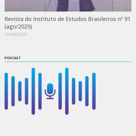
ProgramaUSP 60+
Revista do Instituto de Estudos Brasileiros nº 91
Pós-Graduação
(ago/2025)
Sobre a Pós
25/08/2025
Ingresso – Processo Seletivo
Formulários – Requerimentos
PODCAST
Regulamentos
PAE
Matrícula
Auxílio Financeiro
Exame de Qualificação
Depósito da Dissertação
Dissertação Corrigida
Orientadores / Credenciamentos