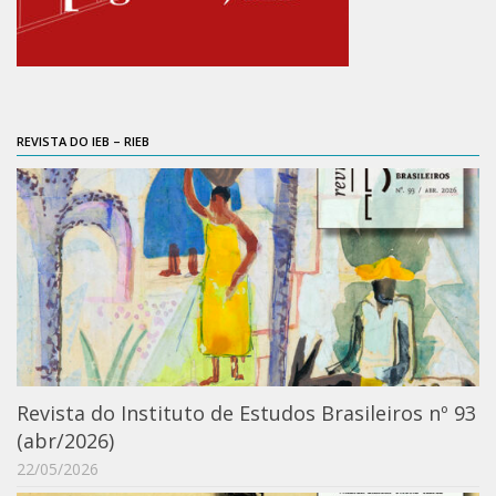
Catálogo on-line
Exposições Passadas
Aquisição de Acervo
Educativo
REVISTA DO IEB – RIEB
Exposições
Guia do IEB
Reprodução
Extroversão
Projeto Brasil-África
Projeto Brasil Ciência
Dicionários
Revista do Instituto de Estudos Brasileiros nº 93
Bluteau
(abr/2026)
Medicina
22/05/2026