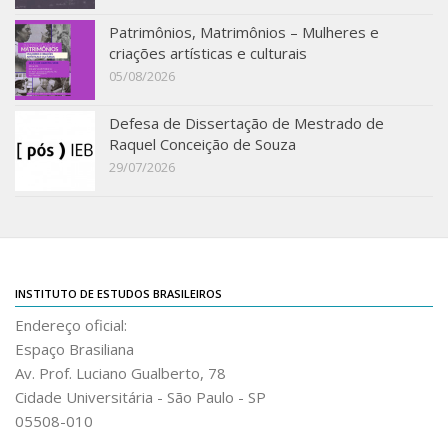
Revista do IEB
Patrimônios, Matrimônios – Mulheres e
English
criações artísticas e culturais
05/08/2026
Collection
History
Defesa de Dissertação de Mestrado de
IEB Archive
Raquel Conceição de Souza
29/07/2026
IEB Library
IEB Visual Arts Collection
Journal [RIEB]
CRINT
INSTITUTO DE ESTUDOS BRASILEIROS
Graduate Program
Endereço oficial:
Post-doc / Researchers
Espaço Brasiliana
Av. Prof. Luciano Gualberto, 78
Contact US
Cidade Universitária - São Paulo - SP
05508-010