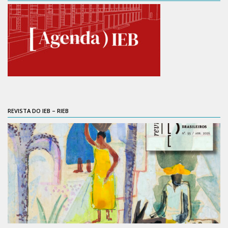
6º CIEAMP
Exposições
Manuel Correia de Andrade – o divulgador
científico
Movimentos Estudantis
Biblioteca
Sobre
REVISTA DO IEB – RIEB
Biblioteca Digital
Dedalus
Mecila
Red BAALC
Tutoriais
Coleção de Artes Visuais
Sobre