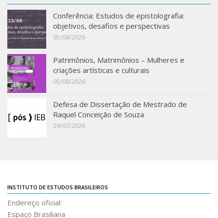
Acadêmico
Conferência: Estudos de epistolografia:
objetivos, desafios e perspectivas
Graduação
05/08/2026
Pós-Graduação
Acervo
Patrimônios, Matrimônios – Mulheres e
criações artísticas e culturais
Publicações
05/08/2026
Almanack Braziliense
Defesa de Dissertação de Mestrado de
Cadernos do IEB
Raquel Conceição de Souza
Catálogos
29/07/2026
Estudos Brasileiros
Guia do IEB
Informe IEB
INSTITUTO DE ESTUDOS BRASILEIROS
Livros publicados
Endereço oficial:
MarioScriptor
Espaço Brasiliana