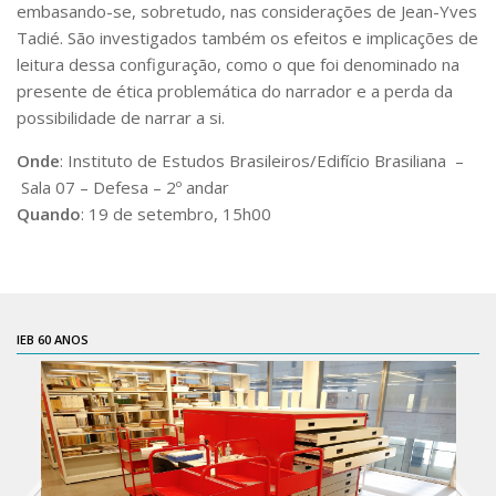
embasando-se, sobretudo, nas considerações de Jean-Yves
CaC
Tadié. São investigados também os efeitos e implicações de
CD
leitura dessa configuração, como o que foi denominado na
CDH
presente de ética problemática do narrador e a perda da
possibilidade de narrar a si.
CEQUALI
CPg
Onde
: Instituto de Estudos Brasileiros/Edifício Brasiliana –
Sala 07 – Defesa – 2º andar
CRInt
Quando
: 19 de setembro, 15h00
CSA
Acadêmico
Serviço de Apoio ao Ensino
IEB 60 ANOS
Concurso Docente
Representação Discente
Licitações e Contratos
Abertas
Encerradas