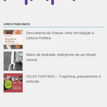
ProgramaUSP 60+
Pós-Graduação
Sobre a Pós
LIVROS PUBLICADOS
Ingresso – Processo Seletivo
Descoberta da Poesia: Uma Introdução à
Leitura Poética
Formulários – Requerimentos
Regulamentos
Mário de Andrade, intérprete de um Brasil
PAE
racista
Matrícula
Auxílio Financeiro
CELSO FURTADO – Trajetória, pensamento e
Exame de Qualificação
método
Depósito da Dissertação
Dissertação Corrigida
Orientadores / Credenciamentos