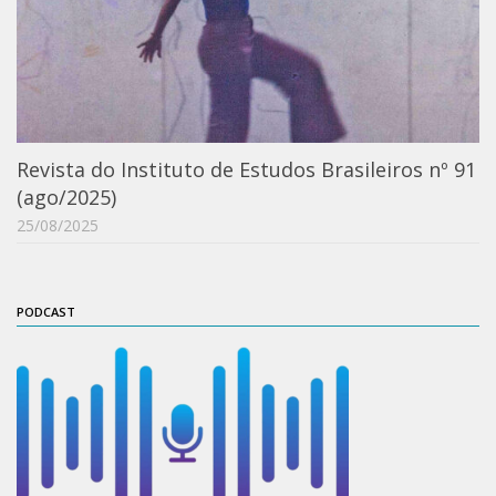
Moraes Silva
Portais
Educação em Fronteiras
Portal de Literatura de Cordel
Plataforma Modernismo
Revista do Instituto de Estudos Brasileiros nº 91
Ver – Anita Malfatti
(ago/2025)
25/08/2025
Novos Projetos
Manuel Correia de Andrade
Graduação
PODCAST
Sobre a Graduação
Disciplinas
1° semestre
2° semestre
Aluno Especial