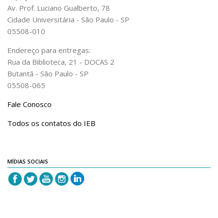
Revista do IEB
Av. Prof. Luciano Gualberto, 78
Cidade Universitária - São Paulo - SP
English
05508-010
Collection
Endereço para entregas:
History
Rua da Biblioteca, 21 - DOCAS 2
IEB Archive
Butantã - São Paulo - SP
05508-065
IEB Library
IEB Visual Arts Collection
Fale Conosco
Journal [RIEB]
Todos os contatos do IEB
CRINT
Graduate Program
MÍDIAS SOCIAIS
Post-doc / Researchers
Contact US