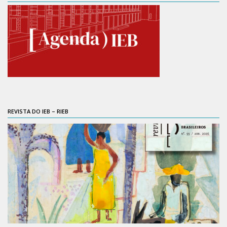
Orientadores
Credenciamento / Recredenciamento de Orientador
Credenciamento / Recredenciamento de Disciplina
Notícias da Pós
Aluno Especial
Dissertações Defendidas
REVISTA DO IEB – RIEB
Disciplinas de Pós-Graduação
1° semestre
2° semestre
Informações aos Alunos
Docentes
IEB Virtual
Podcast