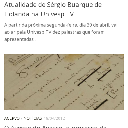
Atualidade de Sérgio Buarque de
Catálogo on-line
Holanda na Univesp TV
Exposições Passadas
A partir da próxima segunda-feira, dia 30 de abril, vai
Aquisição de Acervo
ao ar pela Univesp TV dez palestras que foram
Educativo
apresentadas...
Exposições
Guia do IEB
Reprodução
Extroversão
Projeto Brasil-África
Projeto Brasil Ciência
Dicionários
Bluteau
ACERVO
/
NOTÍCIAS
18/04/2012
Medicina
O Avesso do Avesso, o processo de