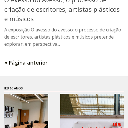
Moraes Silva
criação de escritores, artistas plásticos
Portais
e músicos
Educação em Fronteiras
A exposição O avesso do avesso: o processo de criação
Portal de Literatura de Cordel
de escritores, artistas plásticos e músicos pretende
Plataforma Modernismo
explorar, em perspectiva...
Ver – Anita Malfatti
Novos Projetos
« Página anterior
Manuel Correia de Andrade
Graduação
IEB 60 ANOS
Sobre a Graduação
Disciplinas
1° semestre
2° semestre
Aluno Especial