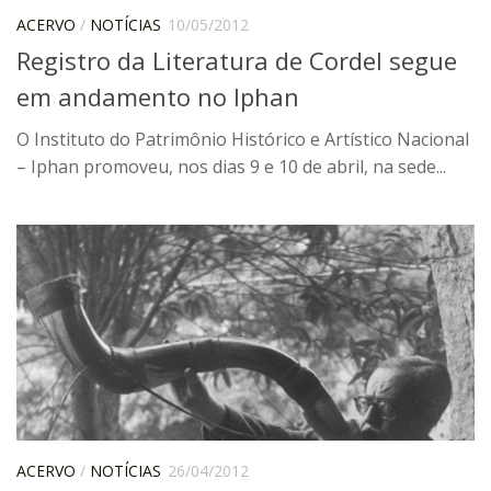
6º CIEAMP
ACERVO
/
NOTÍCIAS
10/05/2012
Exposições
Registro da Literatura de Cordel segue
em andamento no Iphan
Manuel Correia de Andrade – o divulgador
científico
O Instituto do Patrimônio Histórico e Artístico Nacional
Movimentos Estudantis
– Iphan promoveu, nos dias 9 e 10 de abril, na sede...
Biblioteca
Sobre
Biblioteca Digital
Dedalus
Mecila
Red BAALC
Tutoriais
Coleção de Artes Visuais
ACERVO
/
NOTÍCIAS
26/04/2012
Sobre