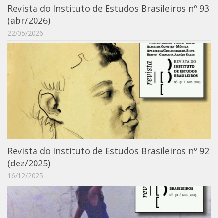
Revista do Instituto de Estudos Brasileiros nº 93
IEBinário
(abr/2026)
IEB Minecraft
22/05/2026
Hackathon e Edit-a-thon
Xilogoritmo
Slam de Corda
Wikimedia e Wikidata
LABIEB
Sobre o LABIEB
Convenios
Revista do Instituto de Estudos Brasileiros nº 92
Eventos
(dez/2025)
16/12/2025
Núcleos de Atividades
Notícias
Últimas notícias