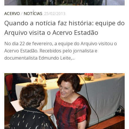
CaC
CD
ACERVO
/
NOTÍCIAS
25/02/2013
Quando a notícia faz história: equipe do
CDH
Arquivo visita o Acervo Estadão
CEQUALI
CPg
No dia 22 de fevereiro, a equipe do Arquivo visitou o
Acervo Estadão. Recebidos pelo jornalista e
CRInt
documentalista Edmundo Leite,...
CSA
Acadêmico
Serviço de Apoio ao Ensino
Concurso Docente
Representação Discente
Licitações e Contratos
Abertas
Encerradas