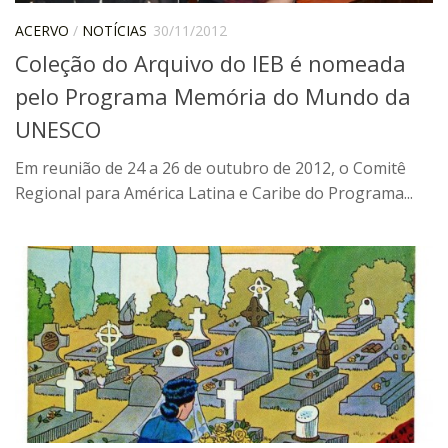
Contratos
ACERVO
/
NOTÍCIAS
30/11/2012
Coleção do Arquivo do IEB é nomeada
PCA
pelo Programa Memória do Mundo da
Divisão Administrativa Financeira
UNESCO
Sobre
Divisão de Apoio e Divulgação
Em reunião de 24 a 26 de outubro de 2012, o Comitê
Regional para América Latina e Caribe do Programa...
Transparência
Acervo
Arquivo
Sobre
Catálogo on-line
Consulta/Normas
Ações e Parcerias
Eventos