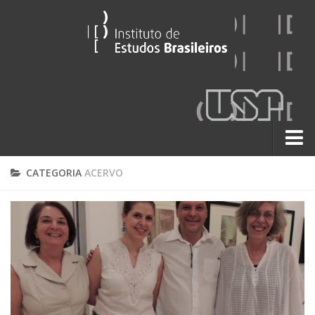
Sobre
CATEGORIA
ACERVO
Contato
A História do IEB
Institucional
60 Anos
Paralelos 22
Pesquisa