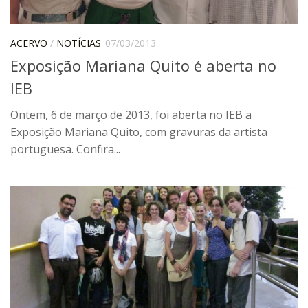
Pós-Doutorado
Pesquisador Colaborador
ACERVO
/
NOTÍCIAS
07/03/2013
Exposição Mariana Quito é aberta no
Iniciação Científica
IEB
Pré-Iniciação Científica
GIP
Ontem, 6 de março de 2013, foi aberta no IEB a
Exposição Mariana Quito, com gravuras da artista
Pró-Reitoria de Pesquisa e Inovação
portuguesa. Confira...
LABIEB
Extensão
Cursos
Criação de Curso
Isenção
Comissões
CAAF