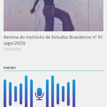
Acadêmico
Graduação
Pós-Graduação
Acervo
Revista do Instituto de Estudos Brasileiros nº 91
Publicações
(ago/2025)
Almanack Braziliense
25/08/2025
Cadernos do IEB
Catálogos
PODCAST
Estudos Brasileiros
Guia do IEB
Informe IEB
Livros publicados
MarioScriptor