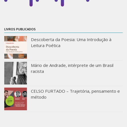
Revista do IEB
English
Collection
LIVROS PUBLICADOS
History
Descoberta da Poesia: Uma Introdução à
IEB Archive
Leitura Poética
IEB Library
IEB Visual Arts Collection
Mário de Andrade, intérprete de um Brasil
Journal [RIEB]
racista
CRINT
Graduate Program
CELSO FURTADO – Trajetória, pensamento e
método
Post-doc / Researchers
Contact US