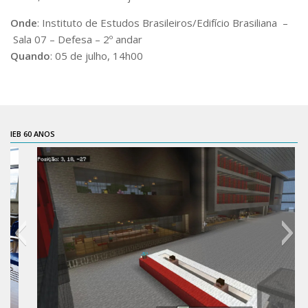
Contratos
Onde
: Instituto de Estudos Brasileiros/Edifício Brasiliana –
Sala 07 – Defesa – 2º andar
PCA
Quando
: 05 de julho, 14h00
Divisão Administrativa Financeira
Sobre
Divisão de Apoio e Divulgação
Transparência
IEB 60 ANOS
Acervo
Arquivo
Sobre
Catálogo on-line
Consulta/Normas
Ações e Parcerias
Eventos