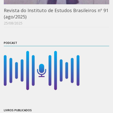
ProgramaUSP 60+
Revista do Instituto de Estudos Brasileiros nº 91
Pós-Graduação
(ago/2025)
25/08/2025
Sobre a Pós
Ingresso – Processo Seletivo
Formulários – Requerimentos
PODCAST
Regulamentos
PAE
Matrícula
Auxílio Financeiro
Exame de Qualificação
Depósito da Dissertação
Dissertação Corrigida
Orientadores / Credenciamentos
LIVROS PUBLICADOS