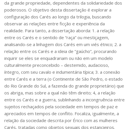
da grande propriedade, dependentes da solidariedade dos
CaC
poderosos. O objetivo desta dissertação é explorar a
CD
configuração dos Carés ao longo da trilogia, buscando
CDH
observar as relações entre ficção e experiência da
realidade. Para tanto, a dissertação aborda: 1. a relação
CEQUALI
entre os Carés e o sentido de “raça” ou mestiçagem,
CPg
analisando-se a linhagem dos Carés em um viés étnico; 2. a
CRInt
relação entre os Carés e a ideia de “gaúcho”, procurando
inquirir se eles se enquadrariam ou não em um modelo
CSA
culturalmente preconcebido – destemido, audacioso,
Acadêmico
íntegro, com seu cavalo e indumentária típica; 3. a conexão
entre Carés e a terra (o Continente de São Pedro, o estado
Serviço de Apoio ao Ensino
do Rio Grande do Sul, a fazenda do grande proprietário) que
Concurso Docente
os abriga, mas sobre a qual não têm direito; 4, a relação
Representação Discente
entre os Carés e a guerra, sublinhando a incongruência entre
sujeitos rechaçados pela sociedade em tempos de paz e
Licitações e Contratos
apreciados em tempos de conflito. Focaliza, igualmente, a
Abertas
relação da sociedade descrita por Érico com as mulheres
Carés, tratadas como objetos sexuais dos estancieiros.
Encerradas