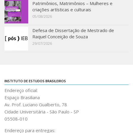
Revista do IEB
Patrimônios, Matrimônios – Mulheres e
criações artísticas e culturais
English
05/08/2026
Collection
Defesa de Dissertação de Mestrado de
History
Raquel Conceição de Souza
IEB Archive
29/07/2026
IEB Library
IEB Visual Arts Collection
Journal [RIEB]
INSTITUTO DE ESTUDOS BRASILEIROS
CRINT
Endereço oficial:
Graduate Program
Espaço Brasiliana
Post-doc / Researchers
Av. Prof. Luciano Gualberto, 78
Contact US
Cidade Universitária - São Paulo - SP
05508-010
Endereço para entregas: