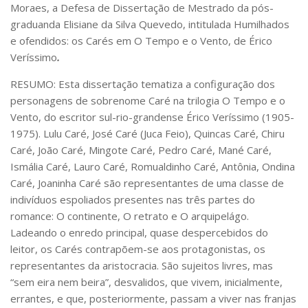
Moraes, a Defesa de Dissertação de Mestrado da pós-
Pós-Doutorado
graduanda Elisiane da Silva Quevedo, intitulada Humilhados
e ofendidos: os Carés em O Tempo e o Vento, de Érico
Pesquisador Colaborador
Veríssimo
.
Iniciação Científica
RESUMO: Esta dissertação tematiza a configuração dos
Pré-Iniciação Científica
personagens de sobrenome Caré na trilogia O Tempo e o
GIP
Vento, do escritor sul-rio-grandense Érico Veríssimo (1905-
1975). Lulu Caré, José Caré (Juca Feio), Quincas Caré, Chiru
Pró-Reitoria de Pesquisa e Inovação
Caré, João Caré, Mingote Caré, Pedro Caré, Mané Caré,
LABIEB
Ismália Caré, Lauro Caré, Romualdinho Caré, Antônia, Ondina
Extensão
Caré, Joaninha Caré são representantes de uma classe de
indivíduos espoliados presentes nas três partes do
Cursos
romance: O continente, O retrato e O arquipelágo.
Criação de Curso
Ladeando o enredo principal, quase despercebidos do
Isenção
leitor, os Carés contrapõem-se aos protagonistas, os
representantes da aristocracia. São sujeitos livres, mas
Comissões
“sem eira nem beira”, desvalidos, que vivem, inicialmente,
CAAF
errantes, e que, posteriormente, passam a viver nas franjas