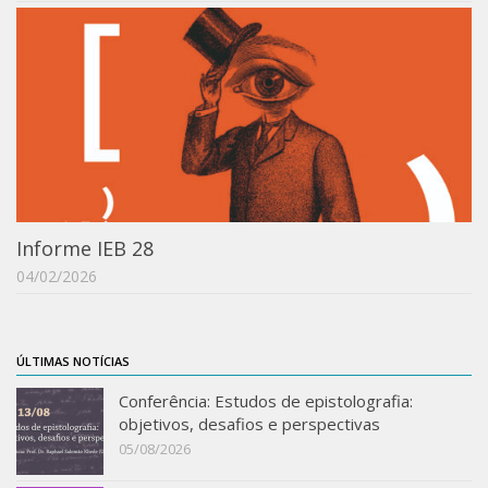
Acadêmico
Graduação
Pós-Graduação
Acervo
Publicações
Almanack Braziliense
Cadernos do IEB
Informe IEB 28
04/02/2026
Catálogos
Estudos Brasileiros
Guia do IEB
ÚLTIMAS NOTÍCIAS
Informe IEB
Conferência: Estudos de epistolografia:
objetivos, desafios e perspectivas
Livros publicados
05/08/2026
MarioScriptor