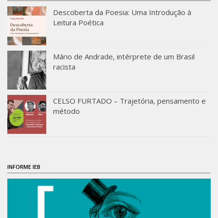
Orientadores
Descoberta da Poesia: Uma Introdução à
Leitura Poética
Credenciamento / Recredenciamento de Orientador
Credenciamento / Recredenciamento de Disciplina
Mário de Andrade, intérprete de um Brasil
Notícias da Pós
racista
Aluno Especial
Dissertações Defendidas
CELSO FURTADO – Trajetória, pensamento e
método
Disciplinas de Pós-Graduação
1° semestre
2° semestre
Informações aos Alunos
INFORME IEB
Docentes
IEB Virtual
Podcast