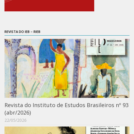
Catálogo on-line
Exposições Passadas
Aquisição de Acervo
REVISTA DO IEB – RIEB
Educativo
Exposições
Guia do IEB
Reprodução
Extroversão
Projeto Brasil-África
Projeto Brasil Ciência
Revista do Instituto de Estudos Brasileiros nº 93
Dicionários
(abr/2026)
Bluteau
22/05/2026
Medicina