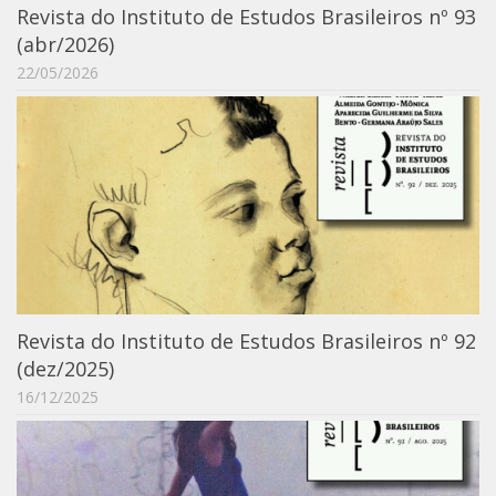
Revista do Instituto de Estudos Brasileiros nº 93
Catálogo on-line
(abr/2026)
Exposições Passadas
22/05/2026
Aquisição de Acervo
Educativo
Exposições
Guia do IEB
Reprodução
Extroversão
Projeto Brasil-África
Revista do Instituto de Estudos Brasileiros nº 92
Projeto Brasil Ciência
(dez/2025)
Dicionários
16/12/2025
Bluteau
Medicina