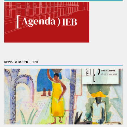
6º CIEAMP
Exposições
Manuel Correia de Andrade – o divulgador
científico
Movimentos Estudantis
Biblioteca
Sobre
REVISTA DO IEB – RIEB
Biblioteca Digital
Dedalus
Mecila
Red BAALC
Tutoriais
Coleção de Artes Visuais
Sobre