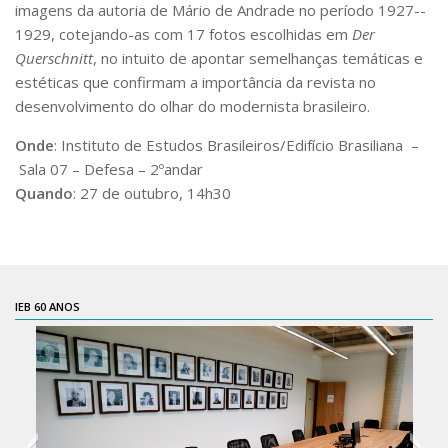
imagens da autoria de Mário de Andrade no período 1927-­
CaC
1929, cotejando-­as com 17 fotos escolhidas em
Der
CD
Querschnitt
, no intuito de apontar semelhanças temáticas e
CDH
estéticas que confirmam a importância da revista no
desenvolvimento do olhar do modernista brasileiro.
CEQUALI
CPg
Onde
: Instituto de Estudos Brasileiros/Edifício Brasiliana –
Sala 07 – Defesa – 2ºandar
CRInt
Quando
: 27 de outubro, 14h30
CSA
Acadêmico
Serviço de Apoio ao Ensino
IEB 60 ANOS
Concurso Docente
Representação Discente
Licitações e Contratos
Abertas
Encerradas