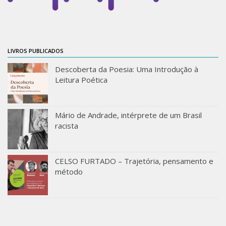
ProgramaUSP 60+
Pós-Graduação
Sobre a Pós
LIVROS PUBLICADOS
Ingresso – Processo Seletivo
Descoberta da Poesia: Uma Introdução à
Leitura Poética
Formulários – Requerimentos
Regulamentos
Mário de Andrade, intérprete de um Brasil
PAE
racista
Matrícula
Auxílio Financeiro
CELSO FURTADO – Trajetória, pensamento e
Exame de Qualificação
método
Depósito da Dissertação
Dissertação Corrigida
Orientadores / Credenciamentos