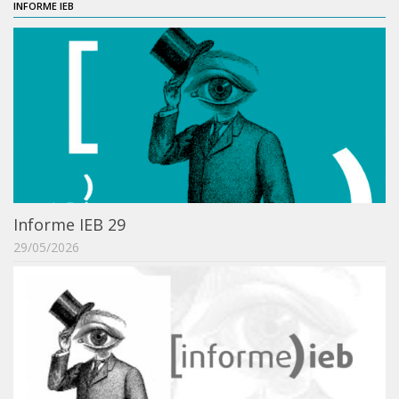
INFORME IEB
Orientadores
Credenciamento / Recredenciamento de Orientador
Credenciamento / Recredenciamento de Disciplina
Notícias da Pós
Aluno Especial
Dissertações Defendidas
Disciplinas de Pós-Graduação
Informe IEB 29
1° semestre
29/05/2026
2° semestre
Informações aos Alunos
Docentes
IEB Virtual
Podcast