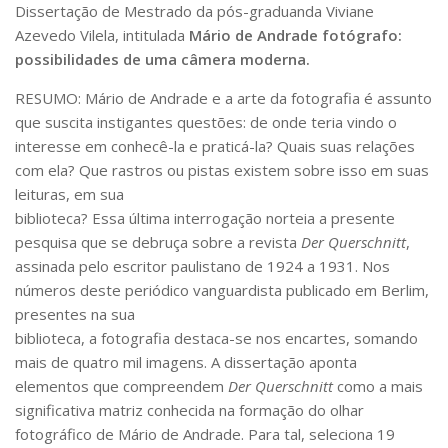
Dissertação de Mestrado da pós-graduanda Viviane
Pós-Doutorado
Azevedo Vilela, intitulada
Mário de Andrade fotógrafo:
possibilidades de uma câmera moderna.
Pesquisador Colaborador
Iniciação Científica
RESUMO: Mário de Andrade e a arte da fotografia é assunto
que suscita instigantes questões: de onde teria vindo o
Pré-Iniciação Científica
interesse em conhecê-­la e praticá-­la? Quais suas relações
GIP
com ela? Que rastros ou pistas existem sobre isso em suas
leituras, em sua
Pró-Reitoria de Pesquisa e Inovação
biblioteca? Essa última interrogação norteia a presente
LABIEB
pesquisa que se debruça sobre a revista
Der Querschnitt
,
Extensão
assinada pelo escritor paulistano de 1924 a 1931. Nos
números deste periódico vanguardista publicado em Berlim,
Cursos
presentes na sua
Criação de Curso
biblioteca, a fotografia destaca-­se nos encartes, somando
Isenção
mais de quatro mil imagens. A dissertação aponta
elementos que compreendem
Der Querschnitt
como a mais
Comissões
significativa matriz conhecida na formação do olhar
CAAF
fotográfico de Mário de Andrade. Para tal, seleciona 19