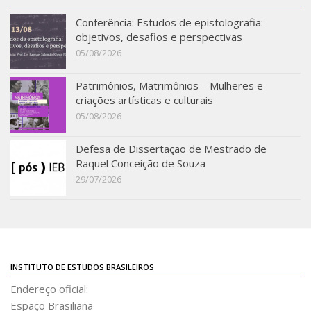
Acadêmico
Conferência: Estudos de epistolografia:
objetivos, desafios e perspectivas
Graduação
05/08/2026
Pós-Graduação
Acervo
Patrimônios, Matrimônios – Mulheres e
criações artísticas e culturais
Publicações
05/08/2026
Almanack Braziliense
Defesa de Dissertação de Mestrado de
Cadernos do IEB
Raquel Conceição de Souza
Catálogos
29/07/2026
Estudos Brasileiros
Guia do IEB
Informe IEB
INSTITUTO DE ESTUDOS BRASILEIROS
Livros publicados
Endereço oficial:
MarioScriptor
Espaço Brasiliana