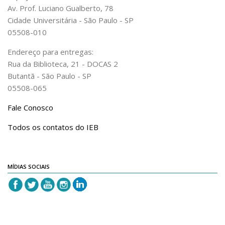
Revista do IEB
Av. Prof. Luciano Gualberto, 78
Cidade Universitária - São Paulo - SP
English
05508-010
Collection
Endereço para entregas:
History
Rua da Biblioteca, 21 - DOCAS 2
IEB Archive
Butantã - São Paulo - SP
05508-065
IEB Library
IEB Visual Arts Collection
Fale Conosco
Journal [RIEB]
Todos os contatos do IEB
CRINT
Graduate Program
MÍDIAS SOCIAIS
Post-doc / Researchers
Contact US