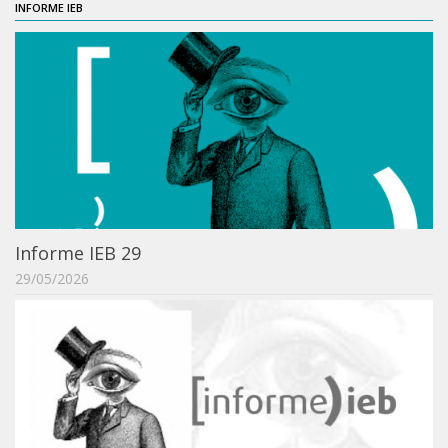
INFORME IEB
ProgramaUSP 60+
Pós-Graduação
Sobre a Pós
Ingresso – Processo Seletivo
Formulários – Requerimentos
Regulamentos
PAE
Informe IEB 29
Matrícula
29/05/2026
Auxílio Financeiro
Exame de Qualificação
Depósito da Dissertação
Dissertação Corrigida
Orientadores / Credenciamentos