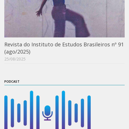
Catálogo on-line
Exposições Passadas
Aquisição de Acervo
Educativo
Revista do Instituto de Estudos Brasileiros nº 91
Exposições
(ago/2025)
Guia do IEB
25/08/2025
Reprodução
Extroversão
PODCAST
Projeto Brasil-África
Projeto Brasil Ciência
Dicionários
Bluteau
Medicina