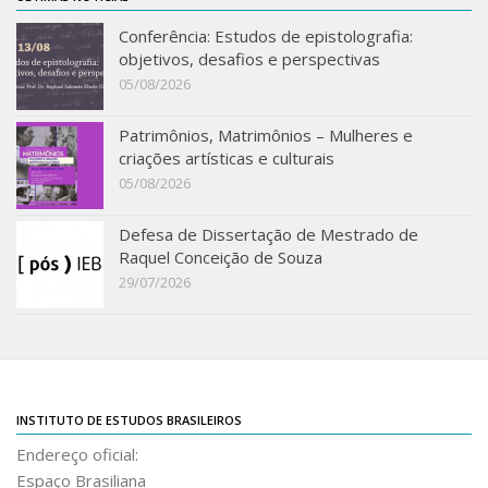
IEBinário
Conferência: Estudos de epistolografia:
objetivos, desafios e perspectivas
IEB Minecraft
05/08/2026
Hackathon e Edit-a-thon
Patrimônios, Matrimônios – Mulheres e
Xilogoritmo
criações artísticas e culturais
Slam de Corda
05/08/2026
Wikimedia e Wikidata
Defesa de Dissertação de Mestrado de
LABIEB
Raquel Conceição de Souza
29/07/2026
Sobre o LABIEB
Convenios
Eventos
Núcleos de Atividades
INSTITUTO DE ESTUDOS BRASILEIROS
Notícias
Endereço oficial:
Últimas notícias
Espaço Brasiliana