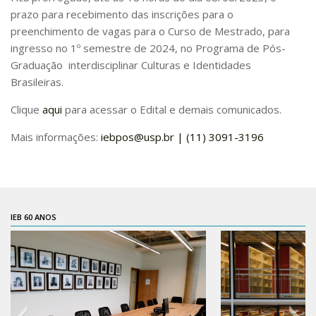
prazo para recebimento das inscrições para o
Pós-Doutorado
preenchimento de vagas para o Curso de Mestrado, para
Pesquisador Colaborador
ingresso no 1º semestre de 2024, no Programa de Pós-
Graduação interdisciplinar Culturas e Identidades
Iniciação Científica
Brasileiras.
Pré-Iniciação Científica
Clique
aqui
para acessar o Edital e demais comunicados.
GIP
Mais informações:
Pró-Reitoria de Pesquisa e Inovação
iebpos@usp.br | (11) 3091-3196
LABIEB
Extensão
Cursos
IEB 60 ANOS
Criação de Curso
Isenção
Comissões
CAAF