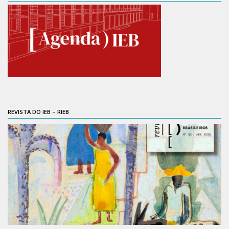
Contratos
PCA
Divisão Administrativa Financeira
Sobre
Divisão de Apoio e Divulgação
Transparência
REVISTA DO IEB – RIEB
Acervo
Arquivo
Sobre
Catálogo on-line
Consulta/Normas
Ações e Parcerias
Eventos