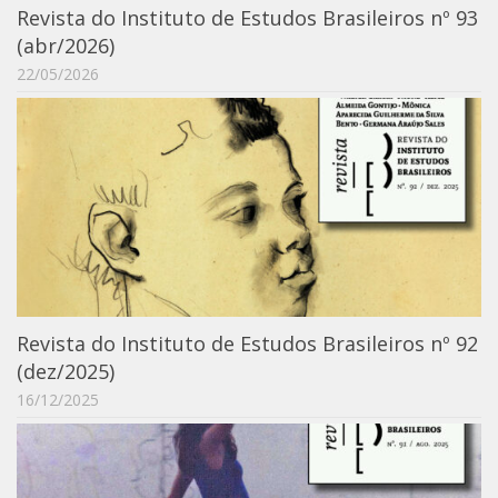
Revista do Instituto de Estudos Brasileiros nº 93
6º CIEAMP
(abr/2026)
Exposições
22/05/2026
Manuel Correia de Andrade – o divulgador
científico
Movimentos Estudantis
Biblioteca
Sobre
Biblioteca Digital
Dedalus
Mecila
Revista do Instituto de Estudos Brasileiros nº 92
(dez/2025)
Red BAALC
16/12/2025
Tutoriais
Coleção de Artes Visuais
Sobre