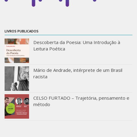
Moraes Silva
Portais
Educação em Fronteiras
LIVROS PUBLICADOS
Portal de Literatura de Cordel
Descoberta da Poesia: Uma Introdução à
Plataforma Modernismo
Leitura Poética
Ver – Anita Malfatti
Novos Projetos
Mário de Andrade, intérprete de um Brasil
Manuel Correia de Andrade
racista
Graduação
Sobre a Graduação
CELSO FURTADO – Trajetória, pensamento e
método
Disciplinas
1° semestre
2° semestre
Aluno Especial