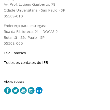
Av. Prof. Luciano Gualberto, 78
Acadêmico
Cidade Universitária - São Paulo - SP
Graduação
05508-010
Pós-Graduação
Endereço para entregas:
Acervo
Rua da Biblioteca, 21 - DOCAS 2
Butantã - São Paulo - SP
Publicações
05508-065
Almanack Braziliense
Fale Conosco
Cadernos do IEB
Todos os contatos do IEB
Catálogos
Estudos Brasileiros
Guia do IEB
MÍDIAS SOCIAIS
Informe IEB
Livros publicados
MarioScriptor