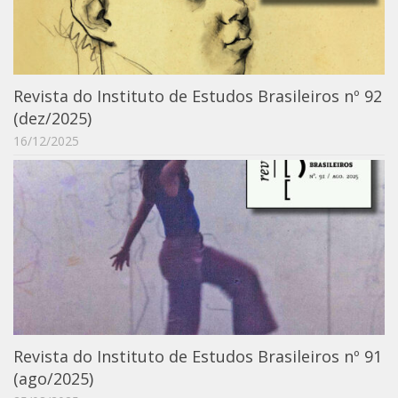
6º CIEAMP
Exposições
Manuel Correia de Andrade – o divulgador
científico
Revista do Instituto de Estudos Brasileiros nº 92
(dez/2025)
Movimentos Estudantis
16/12/2025
Biblioteca
Sobre
Biblioteca Digital
Dedalus
Mecila
Red BAALC
Tutoriais
Revista do Instituto de Estudos Brasileiros nº 91
Coleção de Artes Visuais
(ago/2025)
Sobre