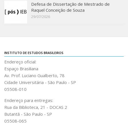
Defesa de Dissertação de Mestrado de
IEBinário
Raquel Conceição de Souza
29/07/2026
IEB Minecraft
Hackathon e Edit-a-thon
Xilogoritmo
Slam de Corda
INSTITUTO DE ESTUDOS BRASILEIROS
Wikimedia e Wikidata
Endereço oficial:
LABIEB
Espaço Brasiliana
Av. Prof. Luciano Gualberto, 78
Sobre o LABIEB
Cidade Universitária - São Paulo - SP
Convenios
05508-010
Eventos
Endereço para entregas:
Núcleos de Atividades
Rua da Biblioteca, 21 - DOCAS 2
Notícias
Butantã - São Paulo - SP
05508-065
Últimas notícias