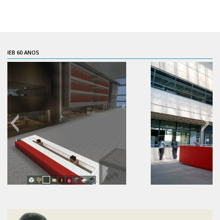
Pós-Doutorado
Pesquisador Colaborador
Iniciação Científica
IEB 60 ANOS
Pré-Iniciação Científica
GIP
Pró-Reitoria de Pesquisa e Inovação
LABIEB
Extensão
Cursos
Criação de Curso
Isenção
60 anos do IEB
Comissões
CAAF