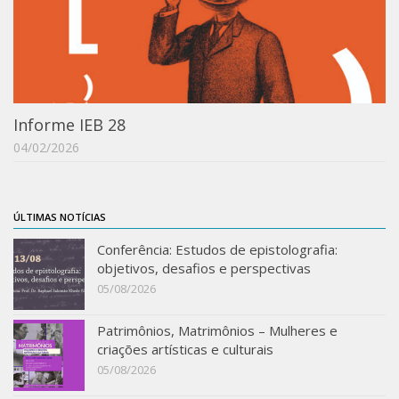
Orientadores
Credenciamento / Recredenciamento de Orientador
Credenciamento / Recredenciamento de Disciplina
Notícias da Pós
Informe IEB 28
04/02/2026
Aluno Especial
Dissertações Defendidas
Disciplinas de Pós-Graduação
ÚLTIMAS NOTÍCIAS
1° semestre
Conferência: Estudos de epistolografia:
objetivos, desafios e perspectivas
2° semestre
05/08/2026
Informações aos Alunos
Docentes
Patrimônios, Matrimônios – Mulheres e
criações artísticas e culturais
IEB Virtual
05/08/2026
Podcast