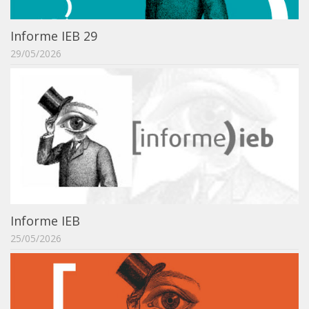
ProgramaUSP 60+
Informe IEB 29
Pós-Graduação
29/05/2026
Sobre a Pós
Ingresso – Processo Seletivo
Formulários – Requerimentos
Regulamentos
PAE
Matrícula
Auxílio Financeiro
Informe IEB
Exame de Qualificação
25/05/2026
Depósito da Dissertação
Dissertação Corrigida
Orientadores / Credenciamentos