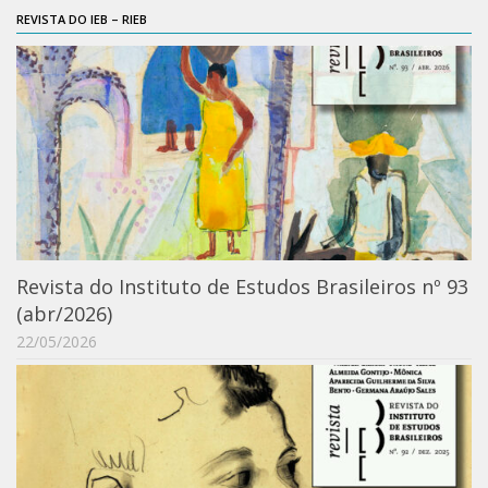
REVISTA DO IEB – RIEB
Contratos
PCA
Divisão Administrativa Financeira
Sobre
Divisão de Apoio e Divulgação
Transparência
Acervo
Revista do Instituto de Estudos Brasileiros nº 93
Arquivo
(abr/2026)
Sobre
22/05/2026
Catálogo on-line
Consulta/Normas
Ações e Parcerias
Eventos