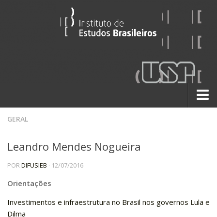
Sobre
GERAL
Contato
Leandro Mendes Nogueira
A História do IEB
POR
DIFUSIEB
· 12/07/2016
Institucional
60 Anos
Orientações
Paralelos 22
Investimentos e infraestrutura no Brasil nos governos Lula e
Dilma
Pesquisa