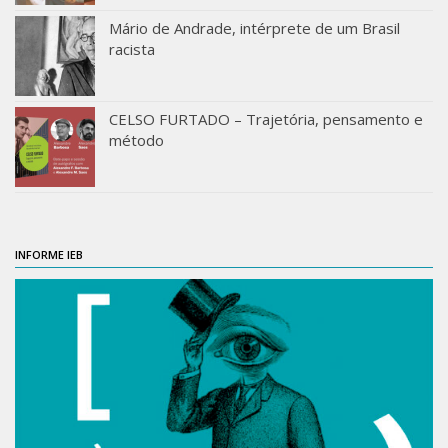
Moraes Silva
Mário de Andrade, intérprete de um Brasil
Portais
racista
Educação em Fronteiras
Portal de Literatura de Cordel
CELSO FURTADO – Trajetória, pensamento e
método
Plataforma Modernismo
Ver – Anita Malfatti
Novos Projetos
Manuel Correia de Andrade
INFORME IEB
Graduação
Sobre a Graduação
Disciplinas
1° semestre
2° semestre
Aluno Especial