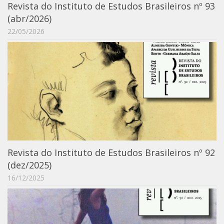
Revista do Instituto de Estudos Brasileiros nº 93
Catálogo on-line
(abr/2026)
Exposições Passadas
22/05/2026
Aquisição de Acervo
Educativo
Exposições
Guia do IEB
Reprodução
Extroversão
Projeto Brasil-África
Revista do Instituto de Estudos Brasileiros nº 92
Projeto Brasil Ciência
(dez/2025)
Dicionários
16/12/2025
Bluteau
Medicina