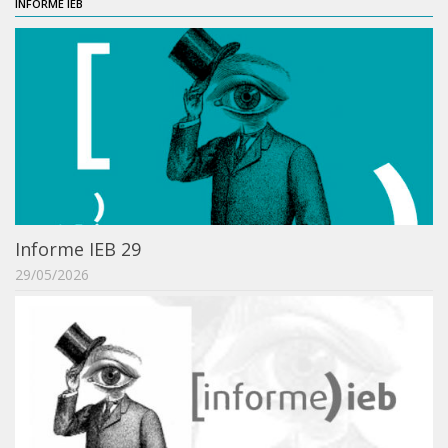
INFORME IEB
Orientadores
Credenciamento / Recredenciamento de Orientador
Credenciamento / Recredenciamento de Disciplina
Notícias da Pós
Aluno Especial
Dissertações Defendidas
Disciplinas de Pós-Graduação
Informe IEB 29
1° semestre
29/05/2026
2° semestre
Informações aos Alunos
Docentes
IEB Virtual
Podcast