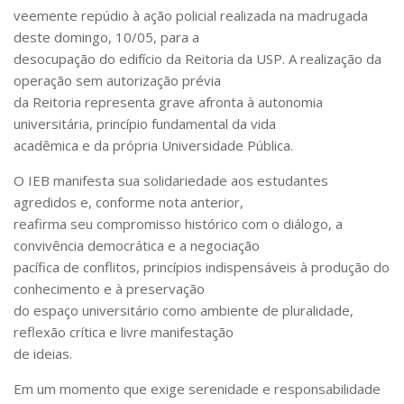
veemente repúdio à ação policial realizada na madrugada
Pós-Doutorado
deste domingo, 10/05, para a
Pesquisador Colaborador
desocupação do edifício da Reitoria da USP. A realização da
operação sem autorização prévia
Iniciação Científica
da Reitoria representa grave afronta à autonomia
Pré-Iniciação Científica
universitária, princípio fundamental da vida
acadêmica e da própria Universidade Pública.
GIP
Pró-Reitoria de Pesquisa e Inovação
O IEB manifesta sua solidariedade aos estudantes
agredidos e, conforme nota anterior,
LABIEB
reafirma seu compromisso histórico com o diálogo, a
Extensão
convivência democrática e a negociação
Cursos
pacífica de conflitos, princípios indispensáveis à produção do
conhecimento e à preservação
Criação de Curso
do espaço universitário como ambiente de pluralidade,
Isenção
reflexão crítica e livre manifestação
de ideias.
Comissões
CAAF
Em um momento que exige serenidade e responsabilidade