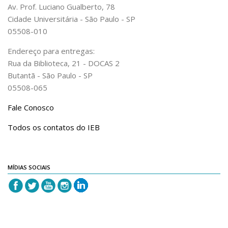
Revista do IEB
Av. Prof. Luciano Gualberto, 78
Cidade Universitária - São Paulo - SP
English
05508-010
Collection
Endereço para entregas:
History
Rua da Biblioteca, 21 - DOCAS 2
IEB Archive
Butantã - São Paulo - SP
05508-065
IEB Library
IEB Visual Arts Collection
Fale Conosco
Journal [RIEB]
Todos os contatos do IEB
CRINT
Graduate Program
MÍDIAS SOCIAIS
Post-doc / Researchers
Contact US