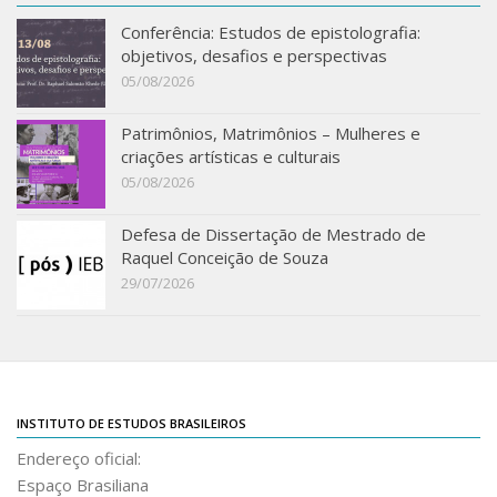
Acadêmico
Conferência: Estudos de epistolografia:
objetivos, desafios e perspectivas
Graduação
05/08/2026
Pós-Graduação
Patrimônios, Matrimônios – Mulheres e
Acervo
criações artísticas e culturais
Publicações
05/08/2026
Almanack Braziliense
Defesa de Dissertação de Mestrado de
Cadernos do IEB
Raquel Conceição de Souza
29/07/2026
Catálogos
Estudos Brasileiros
Guia do IEB
Informe IEB
INSTITUTO DE ESTUDOS BRASILEIROS
Livros publicados
Endereço oficial:
MarioScriptor
Espaço Brasiliana