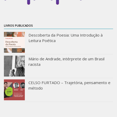
ProgramaUSP 60+
Pós-Graduação
LIVROS PUBLICADOS
Sobre a Pós
Ingresso – Processo Seletivo
Descoberta da Poesia: Uma Introdução à
Leitura Poética
Formulários – Requerimentos
Regulamentos
Mário de Andrade, intérprete de um Brasil
PAE
racista
Matrícula
Auxílio Financeiro
CELSO FURTADO – Trajetória, pensamento e
Exame de Qualificação
método
Depósito da Dissertação
Dissertação Corrigida
Orientadores / Credenciamentos