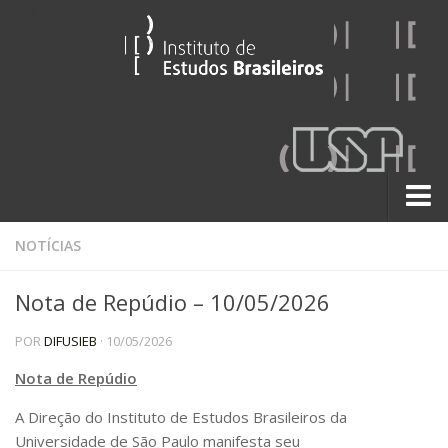
Sobre
NOTÍCIAS
Contato
Nota de Repúdio – 10/05/2026
A História do IEB
POR
DIFUSIEB
· 10/05/2026
Institucional
60 Anos
Nota de Repúdio
Paralelos 22
A Direção do Instituto de Estudos Brasileiros da
Universidade de São Paulo manifesta seu
Pesquisa