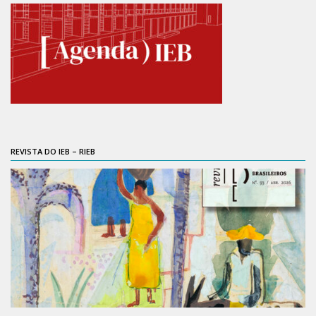
6º CIEAMP
Exposições
Manuel Correia de Andrade – o divulgador
científico
Movimentos Estudantis
Biblioteca
Sobre
REVISTA DO IEB – RIEB
Biblioteca Digital
Dedalus
Mecila
Red BAALC
Tutoriais
Coleção de Artes Visuais
Sobre