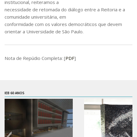
institucional, reiteramos a
CaC
necessidade de retomada do diálogo entre a Reitoria e a
CD
comunidade universitária, em
CDH
conformidade com os valores democráticos que devem
orientar a Universidade de São Paulo.
CEQUALI
CPg
CRInt
Nota de Repúdio Completa: [
PDF
]
CSA
Acadêmico
Serviço de Apoio ao Ensino
IEB 60 ANOS
Concurso Docente
Representação Discente
Licitações e Contratos
Abertas
Encerradas