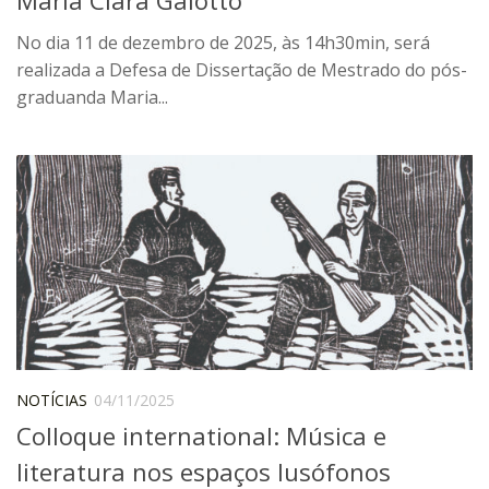
ProgramaUSP 60+
No dia 11 de dezembro de 2025, às 14h30min, será
realizada a Defesa de Dissertação de Mestrado do pós-
Pós-Graduação
graduanda Maria...
Sobre a Pós
Ingresso – Processo Seletivo
Formulários – Requerimentos
Regulamentos
PAE
Matrícula
Auxílio Financeiro
Exame de Qualificação
Depósito da Dissertação
NOTÍCIAS
04/11/2025
Colloque international: Música e
Dissertação Corrigida
literatura nos espaços lusófonos
Orientadores / Credenciamentos