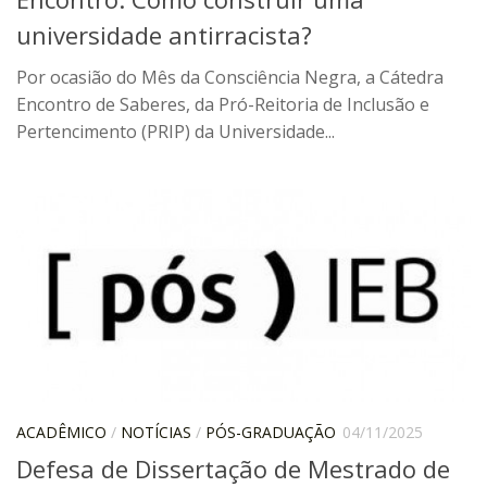
Catálogo on-line
universidade antirracista?
Exposições Passadas
Por ocasião do Mês da Consciência Negra, a Cátedra
Aquisição de Acervo
Encontro de Saberes, da Pró-Reitoria de Inclusão e
Pertencimento (PRIP) da Universidade...
Educativo
Exposições
Guia do IEB
Reprodução
Extroversão
Projeto Brasil-África
Projeto Brasil Ciência
Dicionários
Bluteau
ACADÊMICO
/
NOTÍCIAS
/
PÓS-GRADUAÇÃO
04/11/2025
Medicina
Defesa de Dissertação de Mestrado de