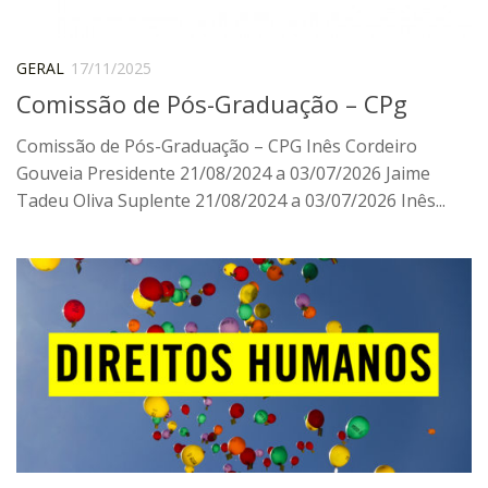
Pós-Doutorado
Pesquisador Colaborador
GERAL
17/11/2025
Comissão de Pós-Graduação – CPg
Iniciação Científica
Pré-Iniciação Científica
Comissão de Pós-Graduação – CPG Inês Cordeiro
Gouveia Presidente 21/08/2024 a 03/07/2026 Jaime
GIP
Tadeu Oliva Suplente 21/08/2024 a 03/07/2026 Inês...
Pró-Reitoria de Pesquisa e Inovação
LABIEB
Extensão
Cursos
Criação de Curso
Isenção
Comissões
CAAF