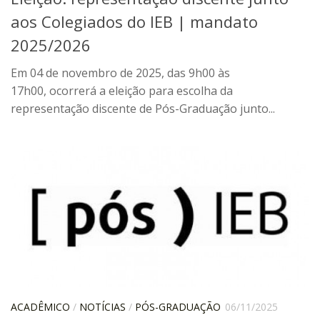
aos Colegiados do IEB | mandato
Contratos
2025/2026
PCA
Divisão Administrativa Financeira
Em 04 de novembro de 2025, das 9h00 às
17h00, ocorrerá a eleição para escolha da
Sobre
representação discente de Pós-Graduação junto...
Divisão de Apoio e Divulgação
Transparência
Acervo
Arquivo
Sobre
Catálogo on-line
Consulta/Normas
Ações e Parcerias
ACADÊMICO
/
NOTÍCIAS
/
PÓS-GRADUAÇÃO
06/11/2025
Eventos