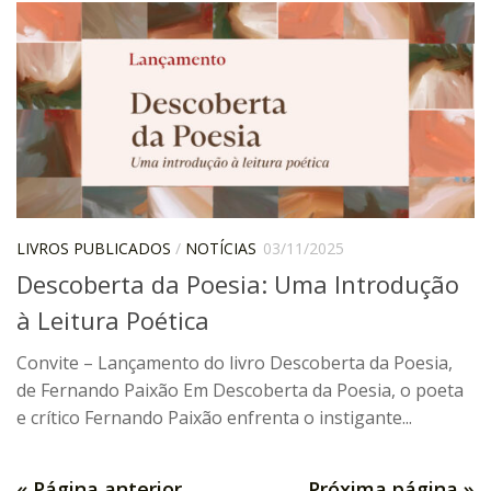
IEBinário
IEB Minecraft
Hackathon e Edit-a-thon
Xilogoritmo
Slam de Corda
Wikimedia e Wikidata
LIVROS PUBLICADOS
/
NOTÍCIAS
03/11/2025
LABIEB
Descoberta da Poesia: Uma Introdução
Sobre o LABIEB
à Leitura Poética
Convenios
Convite – Lançamento do livro Descoberta da Poesia,
Eventos
de Fernando Paixão Em Descoberta da Poesia, o poeta
Núcleos de Atividades
e crítico Fernando Paixão enfrenta o instigante...
Notícias
Últimas notícias
« Página anterior
Próxima página »