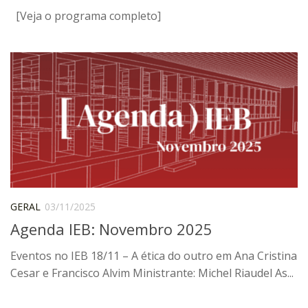
Orientadores
[Veja o programa completo]
Credenciamento / Recredenciamento de Orientador
Credenciamento / Recredenciamento de Disciplina
Notícias da Pós
Aluno Especial
Dissertações Defendidas
Disciplinas de Pós-Graduação
1° semestre
GERAL
03/11/2025
2° semestre
Agenda IEB: Novembro 2025
Informações aos Alunos
Docentes
Eventos no IEB 18/11 – A ética do outro em Ana Cristina
Cesar e Francisco Alvim Ministrante: Michel Riaudel As...
IEB Virtual
Podcast