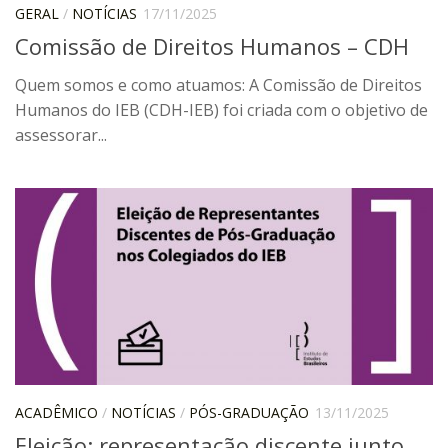
CaC
GERAL
/
NOTÍCIAS
17/11/2025
Comissão de Direitos Humanos – CDH
CD
CDH
Quem somos e como atuamos: A Comissão de Direitos
Humanos do IEB (CDH-IEB) foi criada com o objetivo de
CEQUALI
assessorar...
CPg
CRInt
CSA
Acadêmico
Serviço de Apoio ao Ensino
Concurso Docente
Representação Discente
Licitações e Contratos
Abertas
ACADÊMICO
/
NOTÍCIAS
/
PÓS-GRADUAÇÃO
13/11/2025
Eleição: representação discente junto
Encerradas