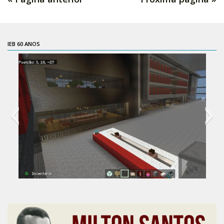
Acadêmico
Graduação
Pós-Graduação
IEB 60 ANOS
Acervo
Publicações
Almanack Braziliense
Cadernos do IEB
Catálogos
Estudos Brasileiros
Guia do IEB
Informe IEB
60 anos do IEB
Livros publicados
MarioScriptor