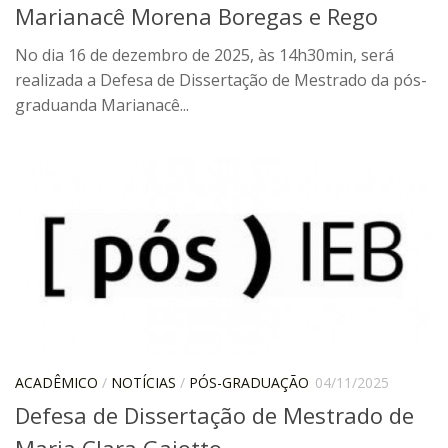
Moraes Silva
Marianacê Morena Boregas e Rego
Portais
No dia 16 de dezembro de 2025, às 14h30min, será
Educação em Fronteiras
realizada a Defesa de Dissertação de Mestrado da pós-
graduanda Marianacê...
Portal de Literatura de Cordel
Plataforma Modernismo
Ver – Anita Malfatti
Novos Projetos
Manuel Correia de Andrade
Graduação
Sobre a Graduação
Disciplinas
1° semestre
ACADÊMICO
/
NOTÍCIAS
/
PÓS-GRADUAÇÃO
04/11/2025
Defesa de Dissertação de Mestrado de
2° semestre
Maria Clara Gaiotto
Aluno Especial