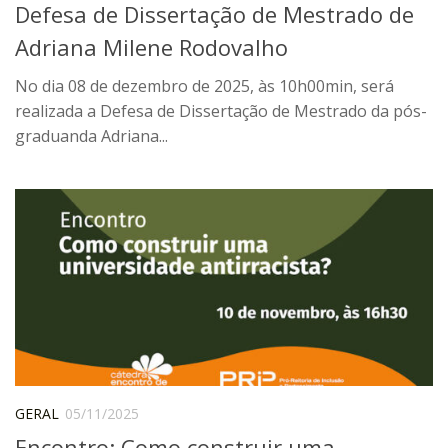
Defesa de Dissertação de Mestrado de
6º CIEAMP
Adriana Milene Rodovalho
Exposições
Manuel Correia de Andrade – o divulgador
No dia 08 de dezembro de 2025, às 10h00min, será
científico
realizada a Defesa de Dissertação de Mestrado da pós-
graduanda Adriana...
Movimentos Estudantis
Biblioteca
Sobre
Biblioteca Digital
Dedalus
Mecila
Red BAALC
Tutoriais
Coleção de Artes Visuais
GERAL
05/11/2025
Sobre
Encontro: Como construir uma