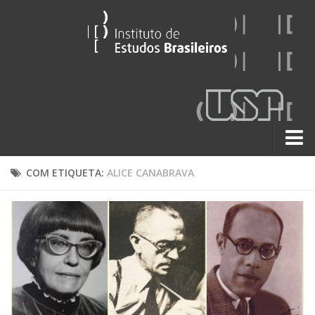
Sobre
COM ETIQUETA:
ALICE CANABRAVA
Contato
A História do IEB
Institucional
60 Anos
Paralelos 22
Pesquisa