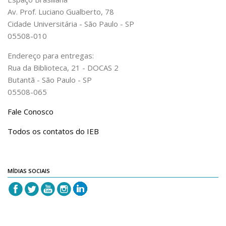
Acadêmico
Av. Prof. Luciano Gualberto, 78
Cidade Universitária - São Paulo - SP
Graduação
05508-010
Pós-Graduação
Endereço para entregas:
Acervo
Rua da Biblioteca, 21 - DOCAS 2
Publicações
Butantã - São Paulo - SP
05508-065
Almanack Braziliense
Fale Conosco
Cadernos do IEB
Catálogos
Todos os contatos do IEB
Estudos Brasileiros
Guia do IEB
MÍDIAS SOCIAIS
Informe IEB
Livros publicados
MarioScriptor