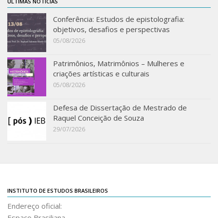
ÚLTIMAS NOTÍCIAS
IEBinário
Conferência: Estudos de epistolografia:
objetivos, desafios e perspectivas
IEB Minecraft
05/08/2026
Hackathon e Edit-a-thon
Xilogoritmo
Patrimônios, Matrimônios – Mulheres e
criações artísticas e culturais
Slam de Corda
05/08/2026
Wikimedia e Wikidata
Defesa de Dissertação de Mestrado de
LABIEB
Raquel Conceição de Souza
Sobre o LABIEB
29/07/2026
Convenios
Eventos
Núcleos de Atividades
INSTITUTO DE ESTUDOS BRASILEIROS
Notícias
Endereço oficial:
Últimas notícias
Espaço Brasiliana