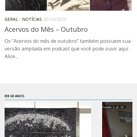
Pós-Doutorado
Pesquisador Colaborador
GERAL
/
NOTÍCIAS
05/10/2020
Acervos do Mês – Outubro
Iniciação Científica
Pré-Iniciação Científica
Os “Acervos do mês de outubro” também possuem sua
versão ampliada em podcast que você pode ouvir aqui .
GIP
Alice...
Pró-Reitoria de Pesquisa e Inovação
LABIEB
Extensão
Cursos
IEB 60 ANOS
Criação de Curso
Isenção
Comissões
CAAF