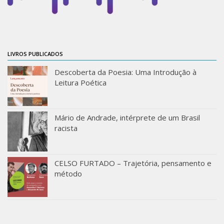
Moraes Silva
Portais
Educação em Fronteiras
Portal de Literatura de Cordel
LIVROS PUBLICADOS
Plataforma Modernismo
Descoberta da Poesia: Uma Introdução à
Leitura Poética
Ver – Anita Malfatti
Novos Projetos
Mário de Andrade, intérprete de um Brasil
Manuel Correia de Andrade
racista
Graduação
Sobre a Graduação
CELSO FURTADO – Trajetória, pensamento e
Disciplinas
método
1° semestre
2° semestre
Aluno Especial