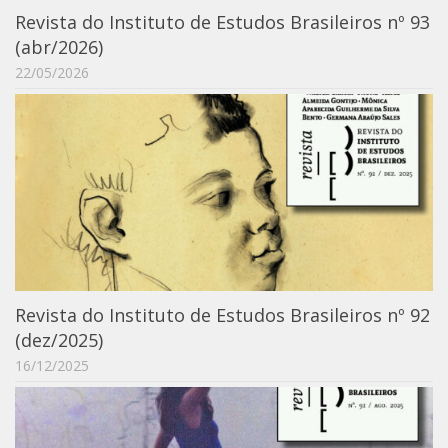
6º CIEAMP
Revista do Instituto de Estudos Brasileiros nº 93
(abr/2026)
Exposições
22/05/2026
Manuel Correia de Andrade – o divulgador
científico
Movimentos Estudantis
Biblioteca
Sobre
Biblioteca Digital
Dedalus
Mecila
Revista do Instituto de Estudos Brasileiros nº 92
Red BAALC
(dez/2025)
16/12/2025
Tutoriais
Coleção de Artes Visuais
Sobre